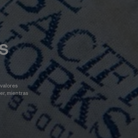
s
 valores
er, mientras