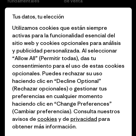
fundamentales
de venta
Informe de progreso
Preferencias de cookies
Tus datos, tu elección
Business Unusual
Empleo
Utilizamos cookies que están siempre
activas para la funcionalidad esencial del
Objetivos climáticos
Prensa
sitio web y cookies opcionales para análisis
1% for the Planet
Programa para profesionales
y publicidad personalizada. Al seleccionar
del sector
“Allow All” (Permitir todas), das tu
Cómo financiamos
consentimiento para el uso de estas cookies
Programa de afiliados
opcionales. Puedes rechazar su uso
Tarjetas regalo
haciendo clic en “Decline Optional”
Mapa del sitio Patagonia
Encuentra una tienda
(Rechazar opcionales) o gestionar tus
España
preferencias en cualquier momento
haciendo clic en “Change Preferences”
(Cambiar preferencias). Consulta nuestros
avisos de
cookies
y de
privacidad
para
obtener más información.
© 2026 Patagonia, Inc. Todos los derechos reservados.