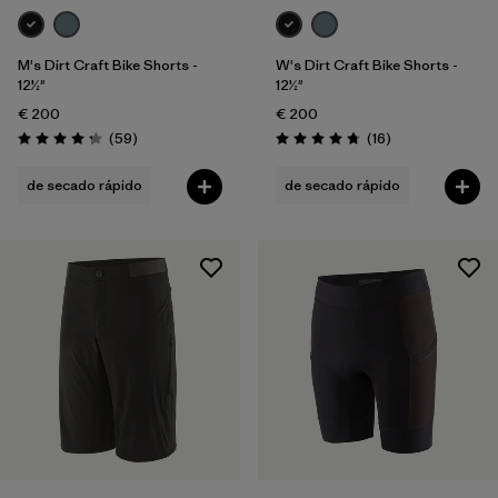
M's Dirt Craft Bike Shorts -
W's Dirt Craft Bike Shorts -
12½"
12½"
€ 200
€ 200
Reseñas
Reseñas
(59
)
(16
)
Puntuación: 4.3 / 5
Puntuación: 4.8 / 5
de secado rápido
de secado rápido