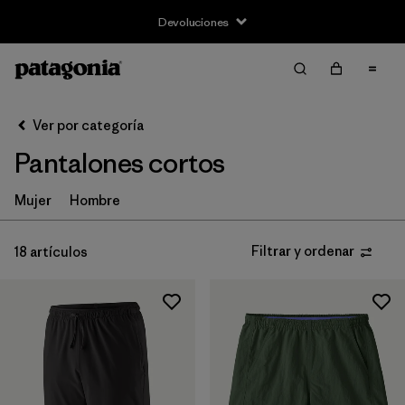
Devoluciones
Filtrar y ordenar
Borrar todo
Ordenar por
Ver por categoría
Filtrar por
Size
Pantalones cortos
XS
(11)
Mujer
Hombre
S
(10)
Filtrar y ordenar
18 artículos
M
(10)
L
(9)
XL
(9)
XXL
(6)