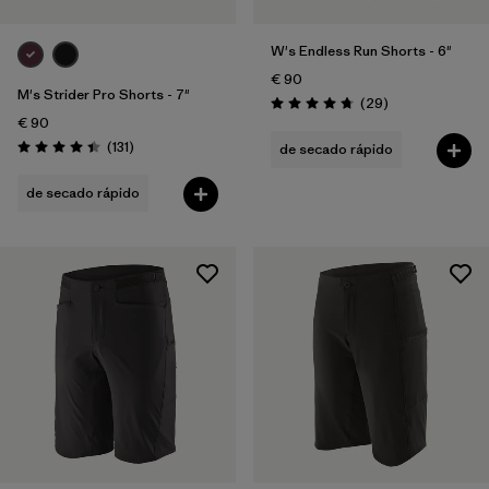
W's Endless Run Shorts - 6"
€ 90
M's Strider Pro Shorts - 7"
Reseñas
(29
)
Puntuación: 4.8 / 5
€ 90
Reseñas
(131
)
de secado rápido
Puntuación: 4.4 / 5
de secado rápido