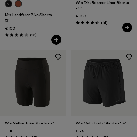
W's Dirt Roamer Liner Shorts
- 8"
M's Landfarer Bike Shorts -
€ 100
13"
Reseñas
(14
)
Puntuación: 4.4 / 5
€ 100
Reseñas
(12
)
Puntuación: 4.0 / 5
W's Nether Bike Shorts - 7"
W's Multi Trails Shorts - 5½"
€ 80
€ 75