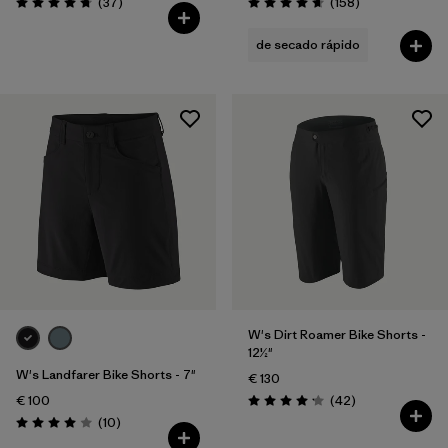
Reseñas
Reseñas
(37
)
(158
)
Puntuación: 4.8 / 5
Puntuación: 4.7 / 5
de secado rápido
W's Dirt Roamer Bike Shorts -
12½"
W's Landfarer Bike Shorts - 7"
€ 130
Reseñas
€ 100
(42
)
Puntuación: 4.2 / 5
Reseñas
(10
)
Puntuación: 4.0 / 5