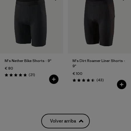
M's Nether Bike Shorts - 9"
M's Dirt Roamer Liner Shorts -
9"
€ 80
€ 100
Reseñas
(21
)
Puntuación: 4.8 / 5
Reseñas
(43
)
Puntuación: 4.5 / 5
Volver arriba