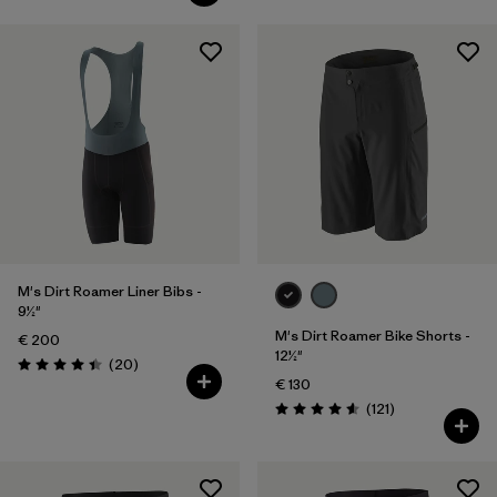
M's Dirt Roamer Liner Bibs -
9½"
M's Dirt Roamer Bike Shorts -
€ 200
12½"
Reseñas
(20
)
Puntuación: 4.4 / 5
€ 130
Reseñas
(121
)
Puntuación: 4.6 / 5