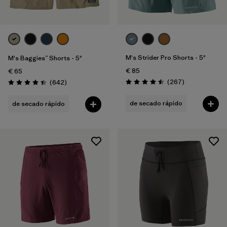
Sport
Filtrar por
Familia de productos
M's Strider Pro Shorts - 5"
M's Baggies™ Shorts - 5"
€ 85
€ 65
Reseñas
Reseñas
(267
)
(642
)
Puntuación: 4.5 / 5
Puntuación: 4.4 / 5
de secado rápido
de secado rápido