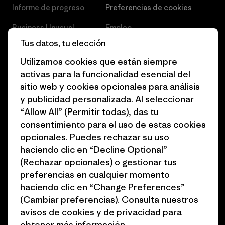
Informe de progreso
Preferencias de cookies
Business Unusual
Empleo
Tus datos, tu elección
Objetivos climáticos
Prensa
Utilizamos cookies que están siempre
1% for the Planet
Programa para profesionales
activas para la funcionalidad esencial del
del sector
sitio web y cookies opcionales para análisis
Cómo financiamos
y publicidad personalizada. Al seleccionar
Programa de afiliados
Tarjetas regalo
“Allow All” (Permitir todas), das tu
Mapa del sitio Patagonia
consentimiento para el uso de estas cookies
Encuentra una tienda
España
opcionales. Puedes rechazar su uso
haciendo clic en “Decline Optional”
(Rechazar opcionales) o gestionar tus
preferencias en cualquier momento
haciendo clic en “Change Preferences”
© 2026 Patagonia, Inc. Todos los derechos reservados.
(Cambiar preferencias). Consulta nuestros
avisos de
cookies
y de
privacidad
para
obtener más información.