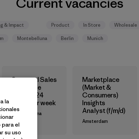
Current vacancies
ng & Impact
Product
In Store
Wholesale
am
Montebelluna
Berlin
Munich
Seasonal Sales
Marketplace
Associate
(Market &
(f/m/d) – 24
Consumers)
a la
hours per week
Insights
cionales
Analyst (f/m/d)
Montebelluna
cionar
Amsterdam
 para el
r su uso