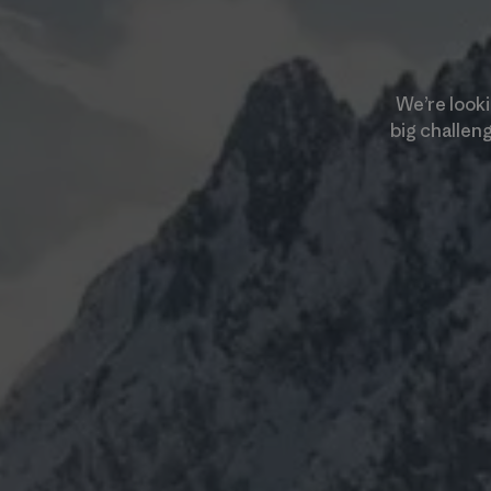
We’re looki
big challen