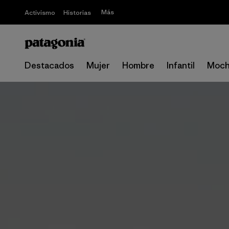
Más
Activismo
Historias
Destacados
Mujer
Hombre
Infantil
Moch