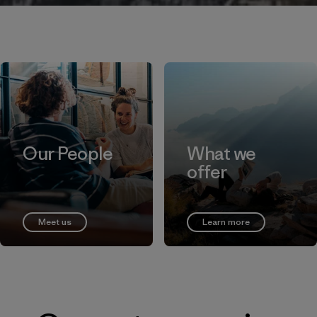
Our People
What we
offer
Meet us
Learn more