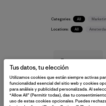
Categories:
All
Marketi
Locations:
All
Amsterd
Ecommerce
and CRM
Tus datos, tu elección
Marketing
Utilizamos cookies que están siempre activas par
Manager
funcionalidad esencial del sitio web y cookies op
(f/m/d)
para análisis y publicidad personalizada. Al selec
Amsterdam
“Allow All” (Permitir todas), das tu consentimiento
uso de estas cookies opcionales. Puedes rechaza