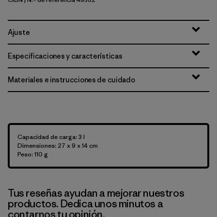
Cinnamon Brown
Ajuste
Especificaciones y características
Materiales e instrucciones de cuidado
Capacidad de carga: 3 l
Dimensiones: 27 x 9 x 14 cm
Peso: 110 g
Tus reseñas ayudan a mejorar nuestros
productos. Dedica unos minutos a
contarnos tu opinión.