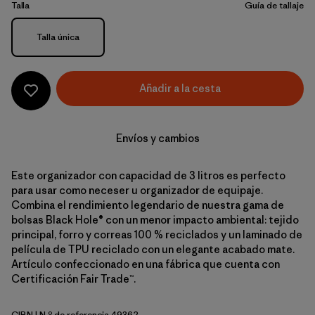
Talla
Guía de tallaje
Talla
Talla única
Añadir a la cesta
Envíos y cambios
Este organizador con capacidad de 3 litros es perfecto
para usar como neceser u organizador de equipaje.
Combina el rendimiento legendario de nuestra gama de
bolsas Black Hole® con un menor impacto ambiental: tejido
principal, forro y correas 100 % reciclados y un laminado de
película de TPU reciclado con un elegante acabado mate.
Artículo confeccionado en una fábrica que cuenta con
Certificación Fair Trade™.
CIBN
| N.º de referencia 49362