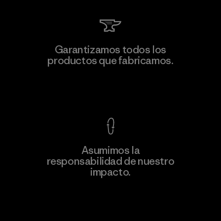
Li Peng Enterprise Co., Ltd.
Garantizamos todos los
productos que fabricamos.
Material-supplier
F
Ver Garantía Blindada
Asumimos la
Más
responsabilidad de nuestro
información
impacto.
Descubre nuestra contribución