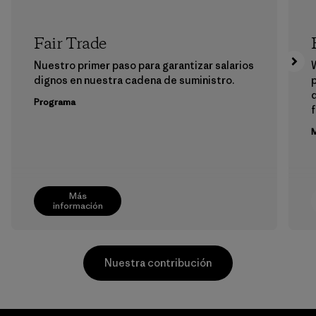
Fair Trade
Nuestro primer paso para garantizar salarios
dignos en nuestra cadena de suministro.
p
Programa
f
M
Más
información
Nuestra contribución