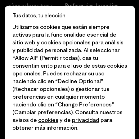
Informe de progreso
Preferencias de cookies
Tus datos, tu elección
Business Unusual
Empleo
Utilizamos cookies que están siempre
Objetivos climáticos
Prensa
activas para la funcionalidad esencial del
sitio web y cookies opcionales para análisis
1% for the Planet
Programa para profesionales
y publicidad personalizada. Al seleccionar
del sector
Cómo financiamos
“Allow All” (Permitir todas), das tu
Programa de afiliados
consentimiento para el uso de estas cookies
Tarjetas regalo
opcionales. Puedes rechazar su uso
Mapa del sitio Patagonia
Encuentra una tienda
haciendo clic en “Decline Optional”
España
(Rechazar opcionales) o gestionar tus
preferencias en cualquier momento
haciendo clic en “Change Preferences”
(Cambiar preferencias). Consulta nuestros
avisos de
cookies
y de
privacidad
para
© 2026 Patagonia, Inc. Todos los derechos reservados.
obtener más información.