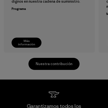
dignos en nuestra cadena de suministro.
m
Programa
M
Más
información
Nuestra contribución
Singtex Industrial
Garantizamos todos los