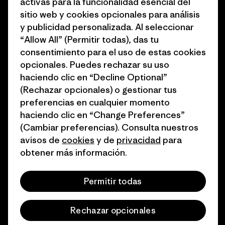
activas para la funcionalidad esencial del
sitio web y cookies opcionales para análisis
1% for the Planet
Programa para profesionales
y publicidad personalizada. Al seleccionar
del sector
Cómo financiamos
“Allow All” (Permitir todas), das tu
Programa de afiliados
consentimiento para el uso de estas cookies
Tarjetas regalo
opcionales. Puedes rechazar su uso
Mapa del sitio Patagonia
Encuentra una tienda
haciendo clic en “Decline Optional”
España
(Rechazar opcionales) o gestionar tus
preferencias en cualquier momento
haciendo clic en “Change Preferences”
(Cambiar preferencias). Consulta nuestros
avisos de
cookies
y de
privacidad
para
© 2026 Patagonia, Inc. Todos los derechos reservados.
obtener más información.
Permitir todas
español
Rechazar opcionales