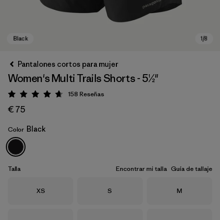
Pantalones cortos para mujer
Women's Multi Trails Shorts - 5½"
158
Reseñas
Puntuación: 4.7 / 5
€ 75
Black
Color
Black
Talla
Encontrar mi talla
Guía de tallaje
Talla
Talla
Talla
XS
S
M