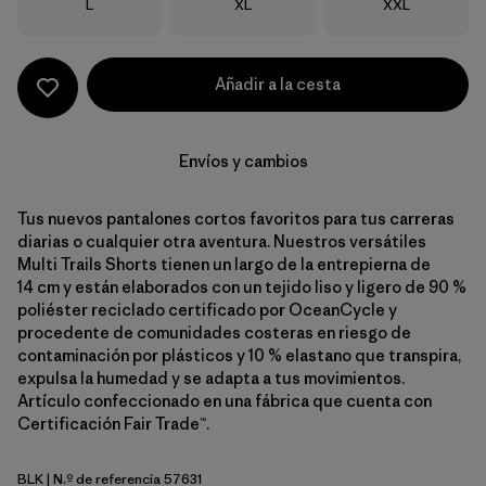
Talla
Talla
Talla
L
XL
XXL
Añadir a la cesta
Envíos y cambios
Tus nuevos pantalones cortos favoritos para tus carreras
diarias o cualquier otra aventura. Nuestros versátiles
Multi Trails Shorts tienen un largo de la entrepierna de
14 cm y están elaborados con un tejido liso y ligero de 90 %
poliéster reciclado certificado por OceanCycle y
procedente de comunidades costeras en riesgo de
contaminación por plásticos y 10 % elastano que transpira,
expulsa la humedad y se adapta a tus movimientos.
Artículo confeccionado en una fábrica que cuenta con
Certificación Fair Trade™.
BLK
| N.º de referencia 57631
Black