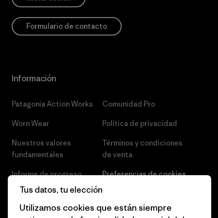
Formulario de contacto
Información
Patagonia Action Works
Comunidad Pro
Worn Wear
Política de privacidad
Nuestros valores
Términos y condiciones
fundamentales
de venta
Informe de progreso
Preferencias de cookies
Tus datos, tu elección
Business Unusual
Empleo
Utilizamos cookies que están siempre
Objetivos climáticos
Prensa