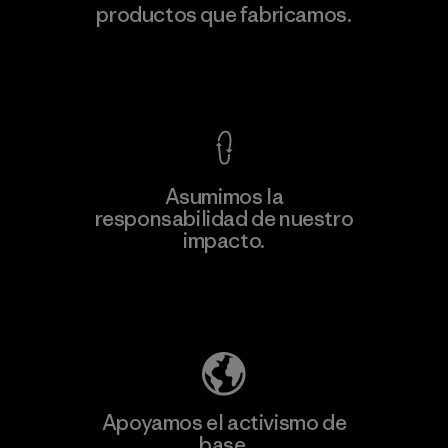
productos que fabricamos.
Material-supplier
F
Ver Garantía Blindada
Asumimos la
Más
responsabilidad de nuestro
información
impacto.
Descubre nuestra contribución
Apoyamos el activismo de
base.