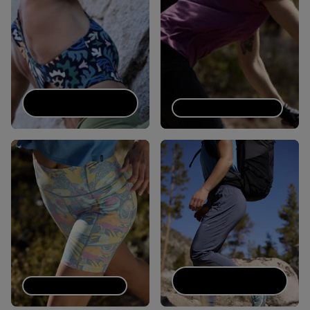
Sujetadores
deportivos
Camisetas técnicas
Pantalones tipo
Pantalones cortos
jogger