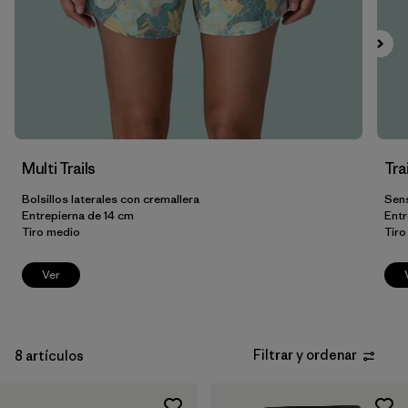
Filtrar por
Fit
Filtrar por
Color
Filtrar por
Price
Multi Trails
Tra
Filtrar por
Features
Bolsillos laterales con cremallera
Sens
Filtrar por
Entrepierna de 14 cm
Entr
Materials & Our Footprint
Tiro medio
Tiro
Ver
Filtrar y ordenar
8 artículos