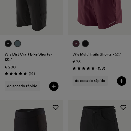
W's Dirt Craft Bike Shorts -
W's Multi Trails Shorts - 5½"
12½"
€ 75
€ 200
Reseñas
(158
)
Puntuación: 4.7 / 5
Reseñas
(16
)
Puntuación: 4.8 / 5
de secado rápido
de secado rápido