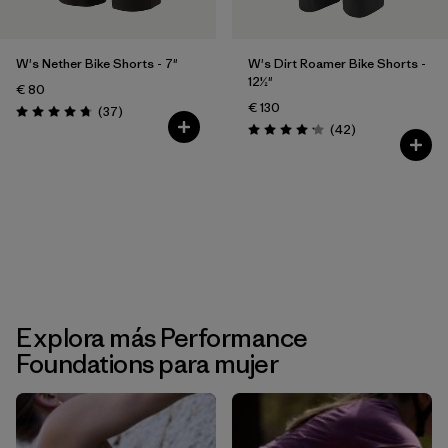
W's Nether Bike Shorts - 7"
W's Dirt Roamer Bike Shorts -
12½"
€ 80
€ 130
Reseñas
(37
)
Puntuación: 4.8 / 5
Reseñas
(42
)
Puntuación: 4.2 / 5
Explora más Performance
Foundations para mujer