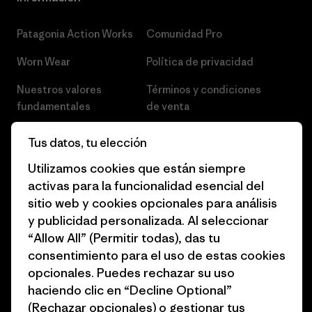
Patagonia Action Works
Comunidad Pro
Worn Wear
Política de privacidad
Nuestros valores
Términos y condiciones
fundamentales
de venta
Informe de progreso
Preferencias de cookies
Tus datos, tu elección
Business Unusual
Empleo
Utilizamos cookies que están siempre
activas para la funcionalidad esencial del
Objetivos climáticos
Prensa
sitio web y cookies opcionales para análisis
1% for the Planet
Programa para profesionales
y publicidad personalizada. Al seleccionar
del sector
“Allow All” (Permitir todas), das tu
Cómo financiamos
consentimiento para el uso de estas cookies
Programa de afiliados
opcionales. Puedes rechazar su uso
Tarjetas regalo
haciendo clic en “Decline Optional”
Mapa del sitio Patagonia
Encuentra una tienda
(Rechazar opcionales) o gestionar tus
España