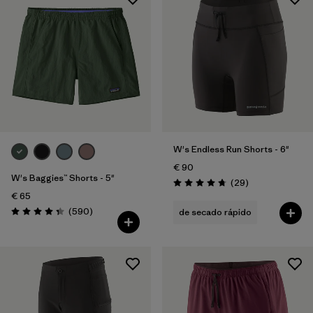
W's Endless Run Shorts - 6"
€ 90
W's Baggies™ Shorts - 5"
Reseñas
(29
)
Puntuación: 4.8 / 5
€ 65
Reseñas
(590
)
de secado rápido
Puntuación: 4.3 / 5