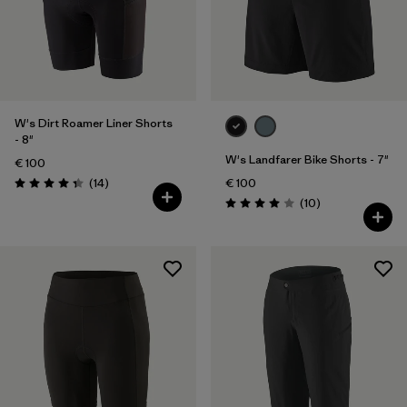
W's Dirt Roamer Liner Shorts
- 8"
W's Landfarer Bike Shorts - 7"
€ 100
Reseñas
(14
)
€ 100
Puntuación: 4.4 / 5
Reseñas
(10
)
Puntuación: 4.0 / 5