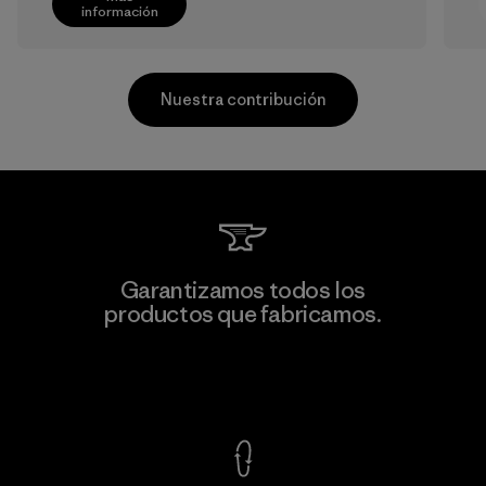
información
Nuestra contribución
Kwang Viet Garment Co., Ltd
Garantizamos todos los
productos que fabricamos.
Factory
M
Ver Garantía Blindada