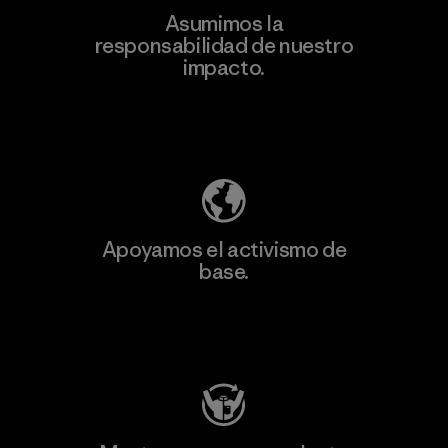
Asumimos la
Más
responsabilidad de nuestro
información
impacto.
Descubre nuestra contribución
Apoyamos el activismo de
base.
Visita Patagonia Action Works