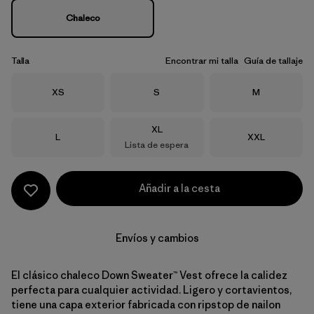
Chaleco
Talla
Encontrar mi talla
Guía de tallaje
Talla
Talla
Talla
XS
S
M
Talla
XL
Talla
Talla
L
XXL
Lista de espera
Añadir a la cesta
Envíos y cambios
El clásico chaleco Down Sweater™ Vest ofrece la calidez
perfecta para cualquier actividad. Ligero y cortavientos,
tiene una capa exterior fabricada con ripstop de nailon