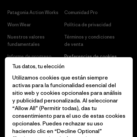
Patagonia Action Works
Comunidad Pro
Worn Wear
Política de privacidad
Nuestros valores
Términos y condiciones
fundamentales
de venta
Informe de progreso
Preferencias de cookies
Tus datos, tu elección
Business Unusual
Empleo
Utilizamos cookies que están siempre
Objetivos climáticos
Prensa
activas para la funcionalidad esencial del
sitio web y cookies opcionales para análisis
1% for the Planet
Programa para profesionales
y publicidad personalizada. Al seleccionar
del sector
Cómo financiamos
“Allow All” (Permitir todas), das tu
Programa de afiliados
consentimiento para el uso de estas cookies
Tarjetas regalo
opcionales. Puedes rechazar su uso
Mapa del sitio Patagonia
Encuentra una tienda
haciendo clic en “Decline Optional”
España