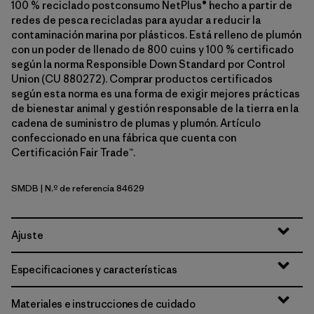
100 % reciclado postconsumo NetPlus® hecho a partir de
redes de pesca recicladas para ayudar a reducir la
contaminación marina por plásticos. Está relleno de plumón
con un poder de llenado de 800 cuins y 100 % certificado
según la norma Responsible Down Standard por Control
Union (CU 880272). Comprar productos certificados
según esta norma es una forma de exigir mejores prácticas
de bienestar animal y gestión responsable de la tierra en la
cadena de suministro de plumas y plumón. Artículo
confeccionado en una fábrica que cuenta con
Certificación Fair Trade™.
SMDB
| N.º de referencia 84629
Smolder Blue
Ajuste
Especificaciones y características
Materiales e instrucciones de cuidado