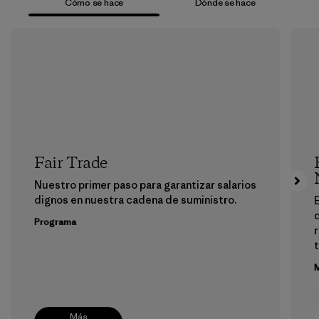
Cómo se hace
Dónde se hace
Fair Trade
Nuestro primer paso para garantizar salarios
dignos en nuestra cadena de suministro.
E
Programa
M
Más