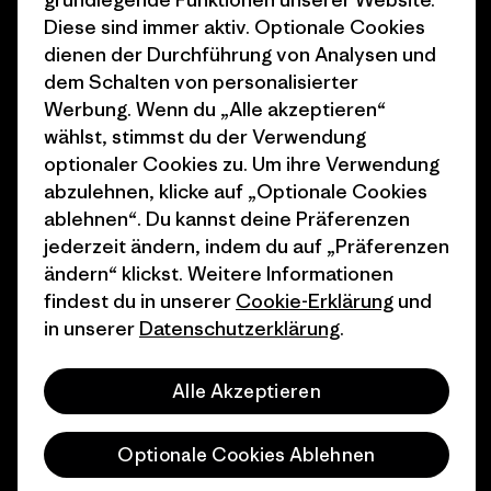
1% For The Planet
Industry program
Diese sind immer aktiv. Optionale Cookies
dienen der Durchführung von Analysen und
Wie wir finanzieren
Affiliate-Programm
dem Schalten von personalisierter
Geschenkgutscheine
Patagonia Deutschland
Werbung. Wenn du „Alle akzeptieren“
Seitenverzeichnis
wählst, stimmst du der Verwendung
Stores in deiner
optionaler Cookies zu. Um ihre Verwendung
Nähe
abzulehnen, klicke auf „Optionale Cookies
ablehnen“. Du kannst deine Präferenzen
jederzeit ändern, indem du auf „Präferenzen
ändern“ klickst. Weitere Informationen
findest du in unserer
Cookie-Erklärung
und
© 2026 Patagonia, Inc. All Rights Reserved.
in unserer
Datenschutzerklärung
.
Alle Akzeptieren
Deutsch
Optionale Cookies Ablehnen