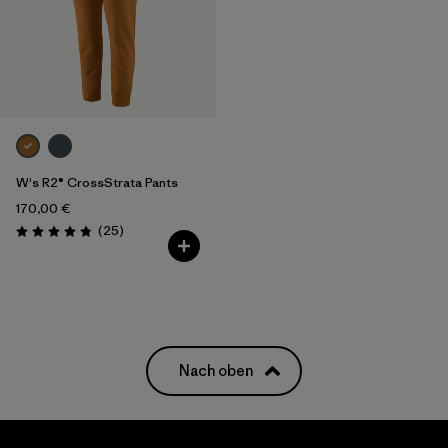
W's R2® CrossStrata Pants
170,00 €
Rezensionen
(25
)
Bewertung: 4.8 / 5
Nach oben