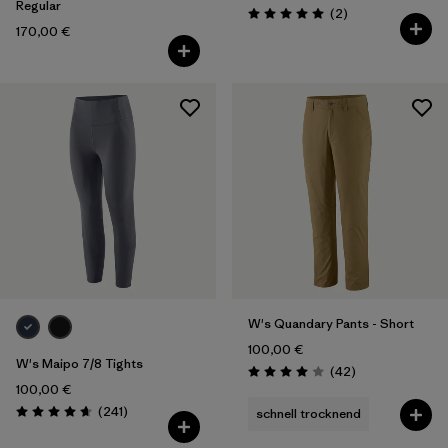
Regular
Rezensionen
(2
)
Bewertung: 5.0 / 5
170,00 €
W's Quandary Pants - Short
100,00 €
W's Maipo 7/8 Tights
Rezensionen
(42
)
Bewertung: 4.0 / 5
100,00 €
Rezensionen
(241
)
schnell trocknend
Bewertung: 4.7 / 5