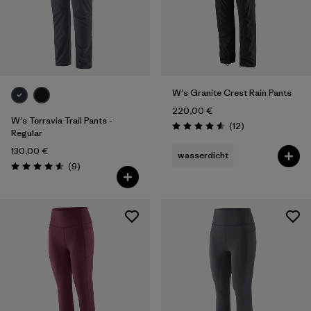
W's Granite Crest Rain Pants
220,00 €
W's Terravia Trail Pants -
Rezensionen
(12
)
Bewertung: 4.6 / 5
Regular
130,00 €
wasserdicht
Rezensionen
(9
)
Bewertung: 4.6 / 5