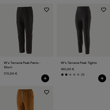
W's Terravia Peak Pants -
W's Terravia Peak Tights
Short
140,00 €
170,00 €
Rezensionen
(1
)
Bewertung: 2.0 / 5