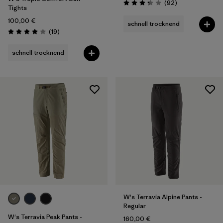
Rezensionen
(92
)
Bewertung: 3.4 / 5
Tights
100,00 €
schnell trocknend
Rezensionen
(19
)
Bewertung: 4.1 / 5
schnell trocknend
W's Terravia Alpine Pants -
Regular
W's Terravia Peak Pants -
160,00 €