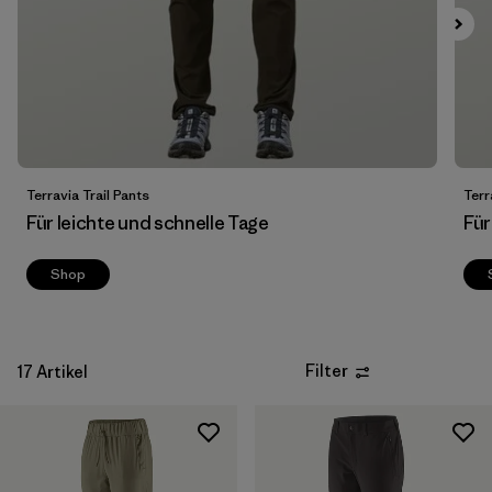
Filter by
Passform
Filter by
Preis
Filter by
Eigenschaften
Terravia Trail Pants
Terr
Für leichte und schnelle Tage
Für
Shop
Filter
17 Artikel