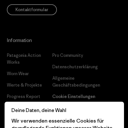
Kontaktformular
Information
Patagonia Action
Pro Community
Works
Datenschutzerklärung
Worn Wear
Allgemeine
Werte & Projekte
Geschäftsbedingungen
Progress Report
Cookie Einstellungen
Business Unusual
Karriere
Deine Daten, deine Wahl
Klimaziele
Pressekontakt
Wir verwenden essenzielle Cookies für
grundlegende Funktionen unserer Website.