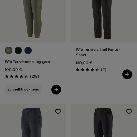
W's Terravia Trail Pants -
Short
W's Terrebonne Joggers
130,00 €
Rezensionen
100,00 €
(2
)
Bewertung: 4.5 / 5
Rezensionen
(219
)
Bewertung: 4.5 / 5
schnell trocknend