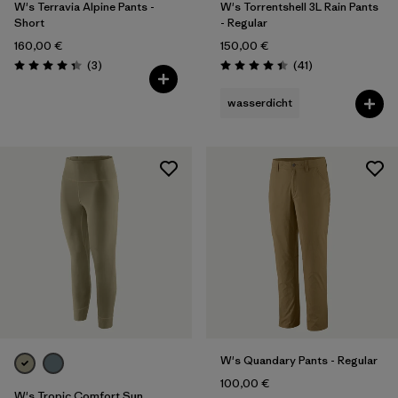
W's Terravia Alpine Pants -
W's Torrentshell 3L Rain Pants
Short
- Regular
160,00 €
150,00 €
Rezensionen
Rezensionen
(3
)
(41
)
Bewertung: 4.3 / 5
Bewertung: 4.4 / 5
wasserdicht
W's Quandary Pants - Regular
100,00 €
W's Tropic Comfort Sun