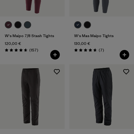
W's Maipo 7/8 Stash Tights
W's Mas Maipo Tights
120,00 €
130,00 €
Rezensionen
Rezensionen
(157
)
(7
)
Bewertung: 4.6 / 5
Bewertung: 4.7 / 5