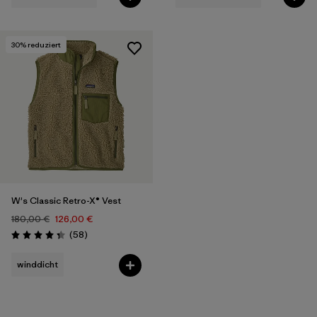
30
% reduziert
W's Classic Retro-X® Vest
180,00 €
126,00 €
Rezensionen
(58
)
Bewertung: 4.3 / 5
winddicht