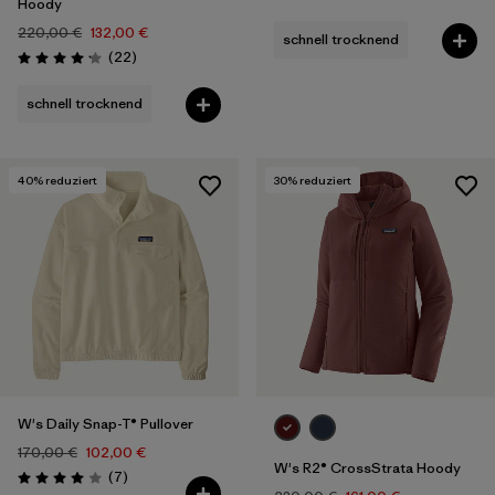
Bewertung: 4.5 / 5
Hoody
220,00 €
132,00 €
schnell trocknend
Rezensionen
(22
)
Bewertung: 4.1 / 5
schnell trocknend
40
% reduziert
30
% reduziert
W's Daily Snap-T® Pullover
170,00 €
102,00 €
W's R2® CrossStrata Hoody
Rezensionen
(7
)
Bewertung: 4.0 / 5