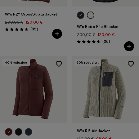
W's R2® CrossStrata Jacket
200,00 €
120,00 €
W's Retro Pile Shacket
Rezensionen
(35
)
Bewertung: 4.7 / 5
200,00 €
120,00 €
Rezensionen
(36
)
Bewertung: 4.7 / 5
40
% reduziert
30
% reduziert
W's R1® Air Jacket
140,00 €
98,00 €