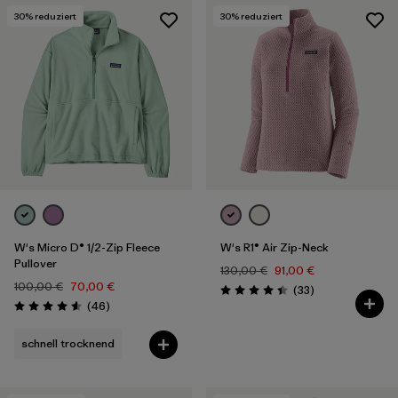
30
% reduziert
30
% reduziert
W's Micro D® 1/2-Zip Fleece
W's R1® Air Zip-Neck
Pullover
130,00 €
91,00 €
100,00 €
70,00 €
Rezensionen
(33
)
Bewertung: 4.4 / 5
Rezensionen
(46
)
Bewertung: 4.6 / 5
schnell trocknend