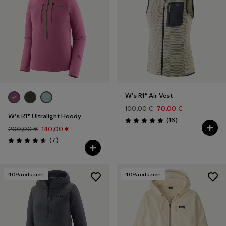
W's R1® Air Vest
100,00 €
70,00 €
W's R1® Ultralight Hoody
Rezensionen
(16
)
Bewertung: 4.9 / 5
200,00 €
140,00 €
Rezensionen
(7
)
Bewertung: 4.6 / 5
40
% reduziert
40
% reduziert