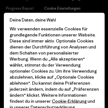
Progress Report
Cookie Einstellungen
Business Unusual
Karriere
Deine Daten, deine Wahl
Klimaziele
Pressekontakt
Wir verwenden essenzielle Cookies für
grundlegende Funktionen unserer Website.
1% For The Planet
Industry program
Diese sind immer aktiv. Optionale Cookies
dienen der Durchführung von Analysen und
Wie wir finanzieren
Affiliate-Programm
dem Schalten von personalisierter
Geschenkgutscheine
Patagonia Deutschland
Werbung. Wenn du „Alle akzeptieren“
Seitenverzeichnis
wählst, stimmst du der Verwendung
Stores in deiner
optionaler Cookies zu. Um ihre Verwendung
Nähe
abzulehnen, klicke auf „Optionale Cookies
ablehnen“. Du kannst deine Präferenzen
jederzeit ändern, indem du auf „Präferenzen
ändern“ klickst. Weitere Informationen
findest du in unserer
Cookie-Erklärung
und
© 2026 Patagonia, Inc. All Rights Reserved.
in unserer
Datenschutzerklärung
.