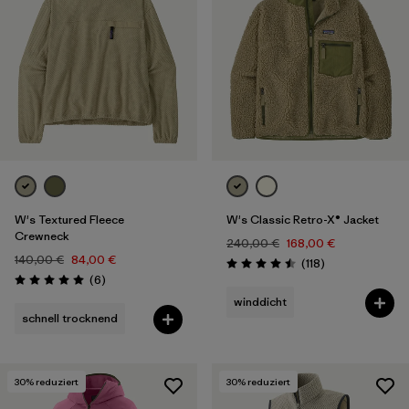
W's Textured Fleece
W's Classic Retro-X® Jacket
Crewneck
240,00 €
168,00 €
140,00 €
84,00 €
Rezensionen
(118
)
Bewertung: 4.5 / 5
Rezensionen
(6
)
Bewertung: 5.0 / 5
winddicht
schnell trocknend
30
% reduziert
30
% reduziert