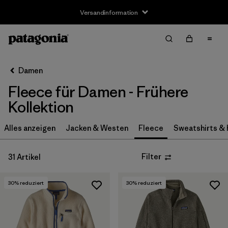
Versandinformation
Filter & Sort
Alle löschen
Sortieren nach
Damen
Filter by
Größe
Fleece für Damen - Frühere
XS
(15)
Kollektion
S
(17)
Alles anzeigen
Jacken & Westen
Fleece
Sweatshirts &
M
(21)
Filter
31 Artikel
L
(26)
30
% reduziert
30
% reduziert
XL
(29)
XXL
(8)