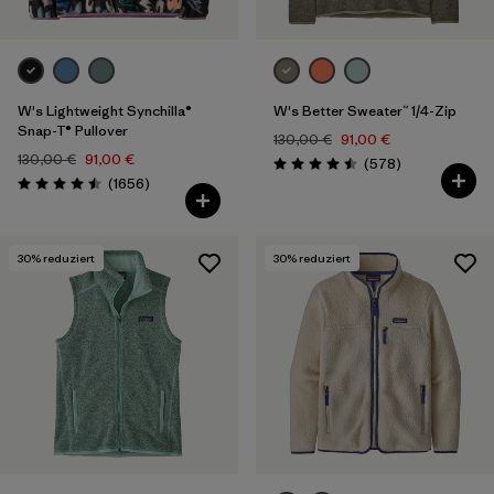
W's Lightweight Synchilla®
W's Better Sweater™ 1/4-Zip
Snap-T® Pullover
130,00 €
91,00 €
130,00 €
91,00 €
Rezensionen
(578
)
Bewertung: 4.5 / 5
Rezensionen
(1656
)
Bewertung: 4.5 / 5
30
% reduziert
30
% reduziert