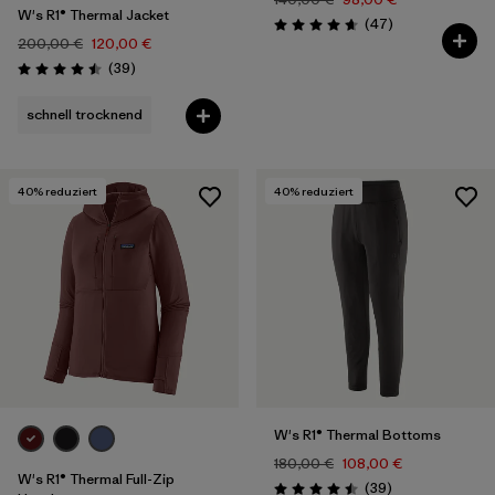
W's R1® Thermal Jacket
Rezensionen
(47
)
Bewertung: 4.7 / 5
200,00 €
120,00 €
Rezensionen
(39
)
Bewertung: 4.5 / 5
schnell trocknend
40
% reduziert
40
% reduziert
W's R1® Thermal Bottoms
180,00 €
108,00 €
W's R1® Thermal Full-Zip
Rezensionen
(39
)