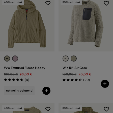
40
% reduziert
30
% reduziert
W's Textured Fleece Hoody
W's R1® Air Crew
160,00 €
96,00 €
100,00 €
70,00 €
Rezensionen
Rezensionen
(4
)
(20
)
Bewertung: 4.8 / 5
Bewertung: 4.5 / 5
schnell trocknend
40
% reduziert
30
% reduziert