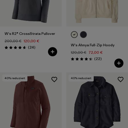
W's R2® CrossStrata Pullover
200,00 €
120,00 €
W's Ahnya Full-Zip Hoody
Rezensionen
(24
)
Bewertung: 4.6 / 5
120,00 €
72,00 €
Rezensionen
(22
)
Bewertung: 4.4 / 5
40
% reduziert
40
% reduziert