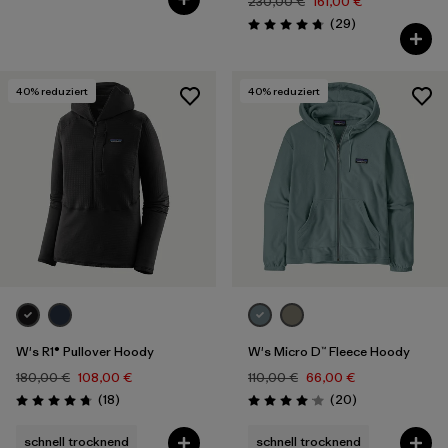
230,00 €
161,00 €
Rezensionen
(29
)
Bewertung: 4.8 / 5
40
% reduziert
40
% reduziert
W's R1® Pullover Hoody
W's Micro D™ Fleece Hoody
180,00 €
108,00 €
110,00 €
66,00 €
Rezensionen
Rezensionen
(18
)
(20
)
Bewertung: 4.7 / 5
Bewertung: 4.1 / 5
schnell trocknend
schnell trocknend