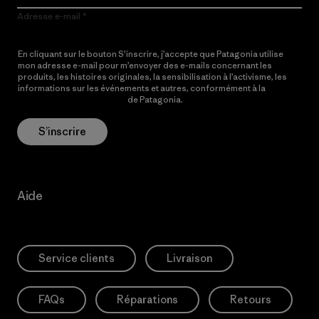
Adresse e-mail
En cliquant sur le bouton S’inscrire, j’accepte que Patagonia utilise
mon adresse e-mail pour m’envoyer des e-mails concernant les
produits, les histoires originales, la sensibilisation à l’activisme, les
informations sur les événements et autres, conformément à la
Politique de confidentialité
de Patagonia.
S’inscrire
Aide
Service clients
Livraison
FAQs
Réparations
Retours