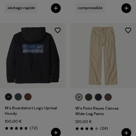
séchage rapide
compressible
M's Boardshort Logo Uprisal
W's Point Reyes Canvas
Hoody
Wide-Leg Pants
100,00 €
120,00 €
Avis
(72
)
Avis
(24
)
Évaluation: 4.7 / 5
Évaluation: 3.9 / 5