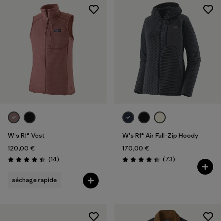
W's R1® Vest
W's R1® Air Full-Zip Hoody
120,00 €
170,00 €
Avis
Avis
(14
)
(73
)
Évaluation: 4.4 / 5
Évaluation: 4.5 / 5
séchage rapide