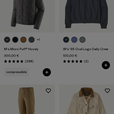
+1
M's Micro Puff® Hoody
W's '95 Oval Logo Daily Crew
300,00 €
100,00 €
Avis
Avis
(298
)
(2
)
Évaluation: 4.7 / 5
Évaluation: 5.0 / 5
compressible