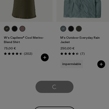
W's Capilene® Cool Merino-
M's Outdoor Everyday Rain
Blend Shirt
Jacket
75,00 €
250,00 €
Avis
Avis
(202
)
(7
)
Évaluation: 4.4 / 5
Évaluation: 4.4 / 5
imperméable
Voir plus