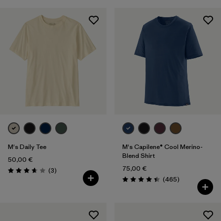
M's Daily Tee
M's Capilene® Cool Merino-
Blend Shirt
50,00 €
75,00 €
Avis
(3
)
Évaluation: 3.7 / 5
Avis
(465
)
Évaluation: 4.4 / 5