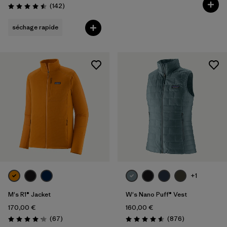
Avis
(142
)
Évaluation: 4.5 / 5
séchage rapide
+1
M's R1® Jacket
W's Nano Puff® Vest
170,00 €
160,00 €
Avis
Avis
(67
)
(876
)
Évaluation: 4.2 / 5
Évaluation: 4.6 / 5