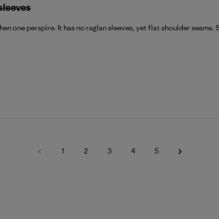
 sleeves
 when one perspire. It has no raglan sleeves, yet flat shoulder seams
1
2
3
4
5