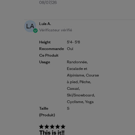
Date
08/07/26
de
publication
Luis A.
LA
Vérificateur vérifié
Height
5'4- 5'6
Recommande
Oui
Ce Produit
Usage
Randonnée,
Escalade et
Alpinisme, Course
à pied, Pêche,
Casual,
Ski/Snowboard,
Cyclisme, Yoga
Taille
S
(produit)
This is it!!