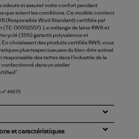
s odeurs et assurer votre confort pendant
lles que soient les conditions. Ce modèle contient
WS (Responsible Wool Standard) certifiée par
n (TE-00052557). Le mélange de laine RWS et
recyclé (35%) garantit polyvalence et
En choisissant des produits certifiés RWS, vous
ratiques plus respectueuses du bien-être animal
n responsable des terres dans l’industrie de la
 confectionné dans un atelier
rtified™.
e n° 44575
nge
ons et caractéristiques