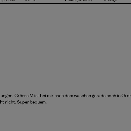
Tous
Tous
Tous
ungen. Grösse M ist bei mir nach dem waschen gerade noch in Ordnun
cht nicht. Super bequem.