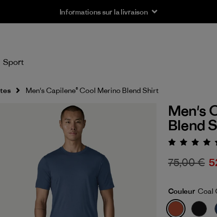
Informations sur la livraison
Sport
tes
Men's Capilene® Cool Merino Blend Shirt
Men's C
Blend S
Évaluat
75,00 €
5
Couleur
Coal 