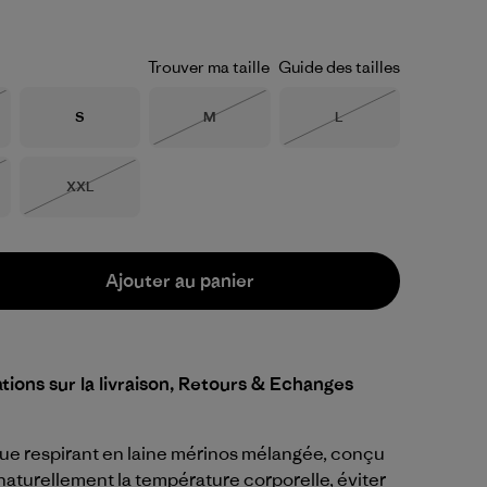
Trouver ma taille
Guide des tailles
Taille
Taille
Taille
S
M
L
Épuisé
Épuisé
Taille
XXL
Épuisé
Ajouter au panier
tions sur la livraison, Retours & Echanges
ue respirant en laine mérinos mélangée, conçu
naturellement la température corporelle, éviter