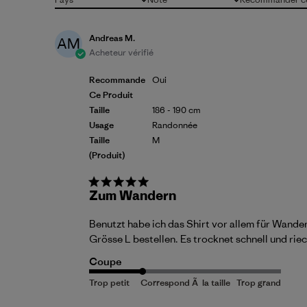
Tous
Toutes les évaluations
Tous
Andreas M.
AM
Acheteur vérifié
Recommande
Oui
Ce Produit
Taille
186 - 190 cm
Usage
Randonnée
Taille
M
(produit)
Zum Wandern
Benutzt habe ich das Shirt vor allem für Wander
Grösse L bestellen. Es trocknet schnell und rie
Coupe