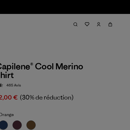
apilene® Cool Merino
hirt
465
Avis
ion: 4.4 / 5
2,00 €
(30% de réduction)
Orange