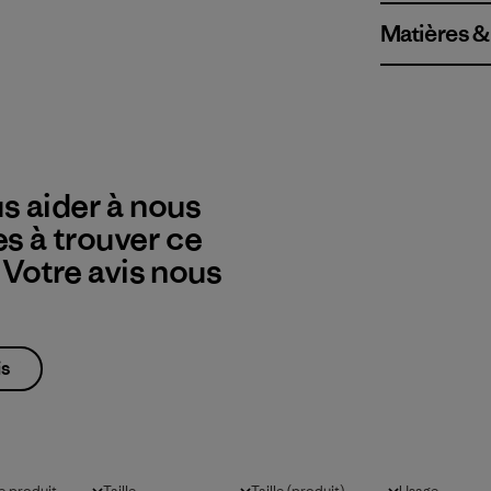
Matières &
s aider à nous
es à trouver ce
? Votre avis nous
is
 produit
Taille
Taille (produit)
Usage