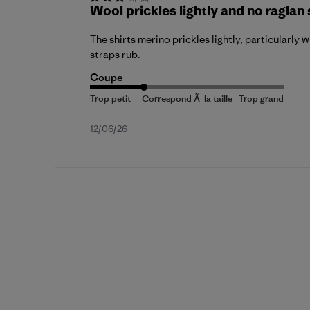
Wool prickles lightly and no raglan
The shirts merino prickles lightly, particularly
straps rub.
Coupe
Date
12/06/26
de
publication