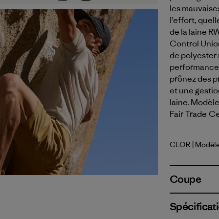
les mauvaise
l’effort, que
de la laine R
Control Unio
de polyester 
performance. 
prônez des p
et une gestio
laine. Modèle
Fair Trade Ce
CLOR
| Modèl
Coal Ora
Coupe
Spécificati