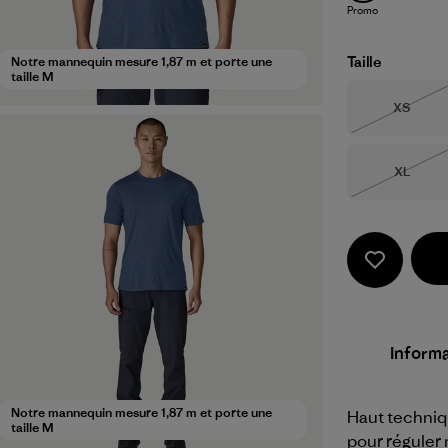
Promo
Taille
Notre mannequin mesure 1,87 m et porte une
taille M
Taille
XS
Épuisé
Taille
XL
Épuisé
Informa
Notre mannequin mesure 1,87 m et porte une
Haut techniq
taille M
pour réguler 