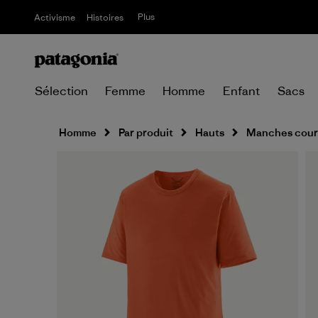
Plus
Activisme
Histoires
Sélection
Femme
Homme
Enfant
Sacs
Homme
Par produit
Hauts
Manches cour