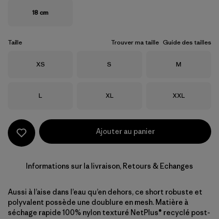
18 cm
Taille
Trouver ma taille
Guide des tailles
Taille
Taille
Taille
XS
S
M
Taille
Taille
Taille
L
XL
XXL
Ajouter au panier
Informations sur la livraison, Retours & Echanges
Aussi à l’aise dans l’eau qu’en dehors, ce short robuste et
polyvalent possède une doublure en mesh. Matière à
séchage rapide 100% nylon texturé NetPlus® recyclé post-