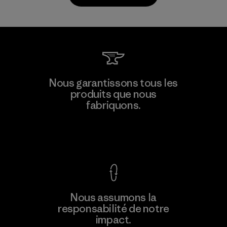
Formosa Taffeta Co., Ltd.
Nous garantissons tous les
produits que nous
Material-supplier
F
fabriquons.
Voir la Garantie Ironclad
En savoir
Nous assumons la
plus
responsabilité de notre
impact.