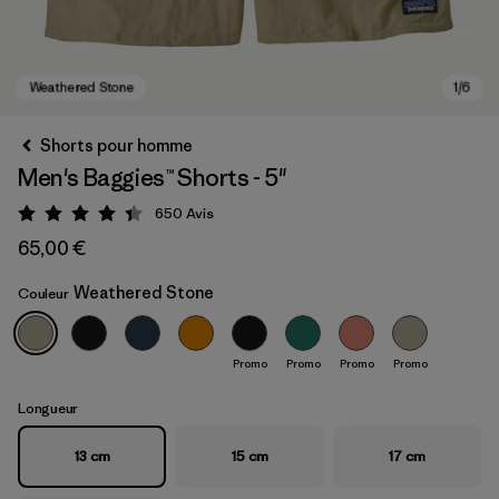
Shorts pour homme
Men's Baggies™ Shorts - 5"
650
Avis
Évaluation: 4.4 / 5
65,00 €
Weathered Stone
Couleur
Weathered Stone
Promo
Promo
Promo
Promo
Longueur
13 cm
15 cm
17 cm