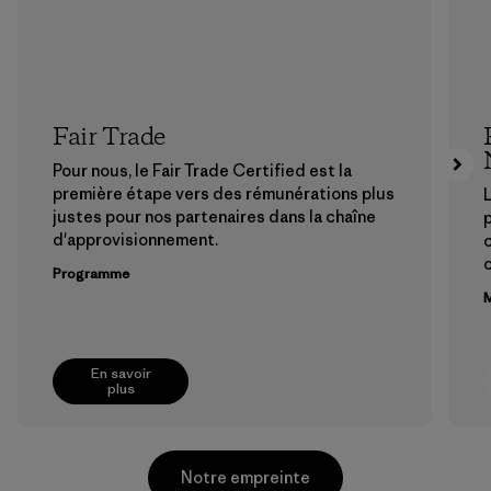
Fair Trade
Pour nous, le Fair Trade Certified est la
première étape vers des rémunérations plus
L
justes pour nos partenaires dans la chaîne
p
d'approvisionnement.
Programme
M
En savoir
plus
Notre empreinte