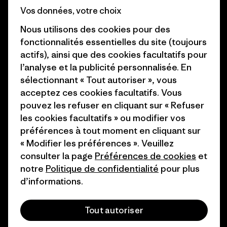
Business Unusual
Vos données, votre choix
Carrières
Objectifs climatiques
Nous utilisons des cookies pour des
Presse et media
fonctionnalités essentielles du site (toujours
1% For The Planet
actifs), ainsi que des cookies facultatifs pour
Industry program
Comment nous
l’analyse et la publicité personnalisée. En
finançons
Programme d’affiliation
sélectionnant « Tout autoriser », vous
acceptez ces cookies facultatifs. Vous
Cartes cadeaux
Patagonia Belgique Plan du
pouvez les refuser en cliquant sur « Refuser
site
les cookies facultatifs » ou modifier vos
Nos magasins
préférences à tout moment en cliquant sur
« Modifier les préférences ». Veuillez
consulter la page
Préférences de cookies
et
notre
Politique de confidentialité
pour plus
d’informations.
© 2026 Patagonia, Inc. All Rights Reserved.
Tout autoriser
français