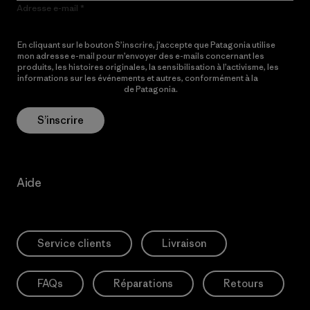
Adresse e-mail
En cliquant sur le bouton S’inscrire, j’accepte que Patagonia utilise
mon adresse e-mail pour m’envoyer des e-mails concernant les
produits, les histoires originales, la sensibilisation à l’activisme, les
informations sur les événements et autres, conformément à la
Politique de confidentialité
de Patagonia.
S’inscrire
Aide
Service clients
Livraison
FAQs
Réparations
Retours