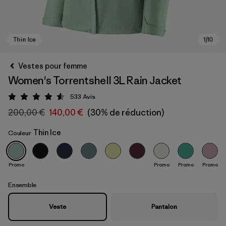
Vestes pour femme
Women's Torrentshell 3L Rain Jacket
533
Avis
Évaluation: 4.6 / 5
200,00 €
140,00 €
(30% de réduction)
Thin Ice
Couleur
Thin Ice
Promo
Promo
Promo
Promo
Ensemble
Veste
Pantalon