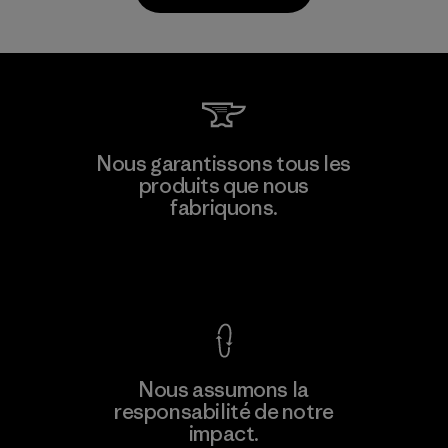
Toray International, Inc.
Nous garantissons tous les
produits que nous
Material-supplier
F
fabriquons.
Voir la Garantie Ironclad
En savoir
Nous assumons la
plus
responsabilité de notre
impact.