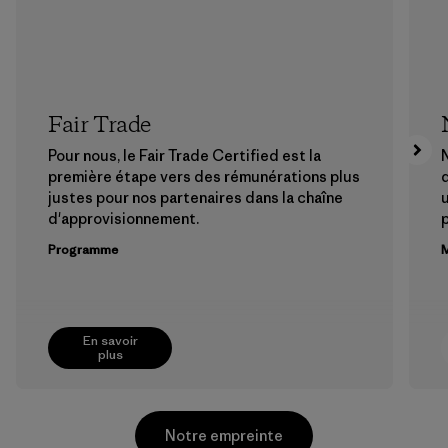
Fair Trade
Pour nous, le Fair Trade Certified est la
N
première étape vers des rémunérations plus
justes pour nos partenaires dans la chaîne
u
d'approvisionnement.
Programme
M
En savoir
plus
Notre empreinte