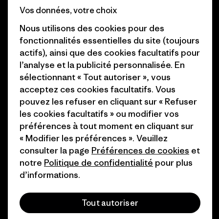
Business Unusual
Vos données, votre choix
Carrières
Objectifs climatiques
Nous utilisons des cookies pour des
Presse et media
fonctionnalités essentielles du site (toujours
1% For The Planet
actifs), ainsi que des cookies facultatifs pour
Industry program
Comment nous
l’analyse et la publicité personnalisée. En
finançons
Programme d’affiliation
sélectionnant « Tout autoriser », vous
acceptez ces cookies facultatifs. Vous
Cartes cadeaux
Patagonia Belgique Plan du
pouvez les refuser en cliquant sur « Refuser
site
les cookies facultatifs » ou modifier vos
Nos magasins
préférences à tout moment en cliquant sur
« Modifier les préférences ». Veuillez
consulter la page
Préférences de cookies
et
notre
Politique de confidentialité
pour plus
d’informations.
© 2026 Patagonia, Inc. All Rights Reserved.
Tout autoriser
français