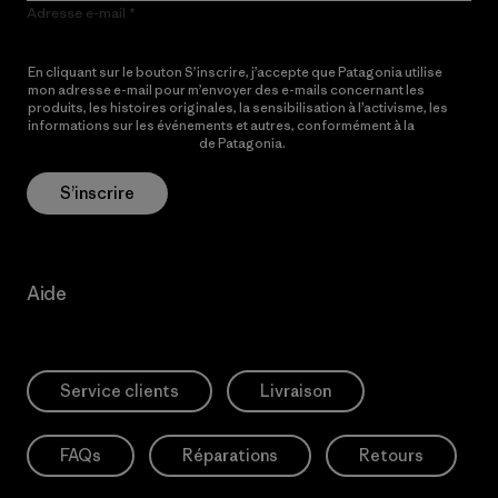
Adresse e-mail
En cliquant sur le bouton S’inscrire, j’accepte que Patagonia utilise
mon adresse e-mail pour m’envoyer des e-mails concernant les
produits, les histoires originales, la sensibilisation à l’activisme, les
informations sur les événements et autres, conformément à la
Politique de confidentialité
de Patagonia.
S’inscrire
Aide
Service clients
Livraison
FAQs
Réparations
Retours