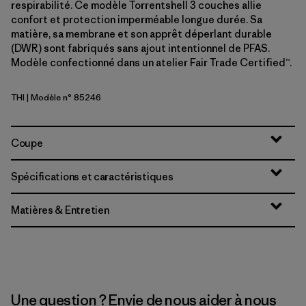
respirabilité. Ce modèle Torrentshell 3 couches allie
confort et protection imperméable longue durée. Sa
matière, sa membrane et son apprêt déperlant durable
(DWR) sont fabriqués sans ajout intentionnel de PFAS.
Modèle confectionné dans un atelier Fair Trade Certified™.
THI
| Modèle n° 85246
Thin Ice
Coupe
Spécifications et caractéristiques
Matières & Entretien
Une question ? Envie de nous aider à nous