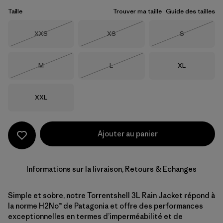
Taille
Trouver ma taille
Guide des tailles
Taille
Taille
Taille
XXS
XS
S
Épuisé
Épuisé
Épuisé
Taille
Taille
Taille
M
L
XL
Épuisé
Épuisé
Taille
XXL
Ajouter au panier
Informations sur la livraison, Retours & Echanges
Simple et sobre, notre Torrentshell 3L Rain Jacket répond à
la norme H2No™ de Patagonia et offre des performances
exceptionnelles en termes d’imperméabilité et de