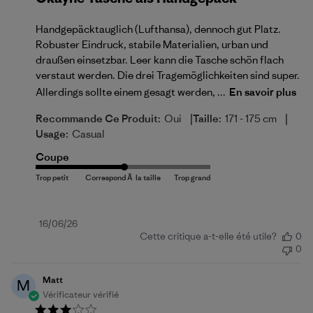
Handgepäcktauglich (Lufthansa), dennoch gut Platz.
Robuster Eindruck, stabile Materialien, urban und
draußen einsetzbar. Leer kann die Tasche schön flach
verstaut werden. Die drei Tragemöglichkeiten sind super.
Allerdings sollte einem gesagt werden, ...
En savoir plus
|
|
Recommande Ce Produit:
Oui
Taille:
171 - 175 cm
Usage:
Casual
Coupe
Date
16/06/26
Cette critique a-t-elle été utile?
0
de
0
publication
Matt
M
Vérificateur vérifié