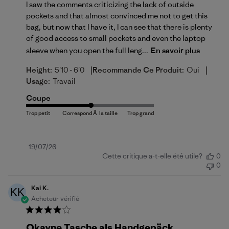
I saw the comments criticizing the lack of outside
pockets and that almost convinced me not to get this
bag, but now that I have it, I can see that there is plenty
of good access to small pockets and even the laptop
sleeve when you open the full leng...
En savoir plus
|
|
Height:
5'10 - 6'0
Recommande Ce Produit:
Oui
Usage:
Travail
Coupe
Date
19/07/26
Cette critique a-t-elle été utile?
0
de
0
publication
Kai K.
KK
Acheteur vérifié
Okayne Tasche als Handgepäck