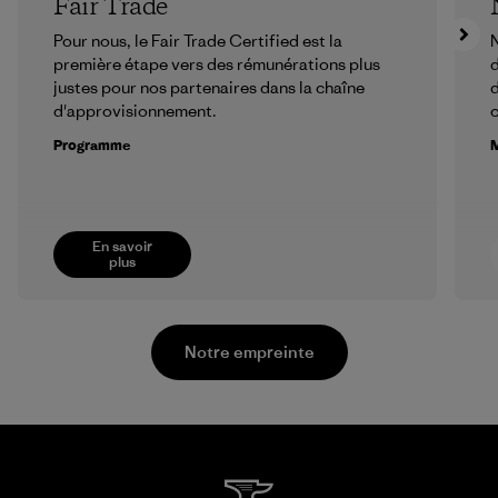
Fair Trade
Pour nous, le Fair Trade Certified est la
N
première étape vers des rémunérations plus
d
justes pour nos partenaires dans la chaîne
d
d'approvisionnement.
Programme
M
En savoir
plus
Notre empreinte