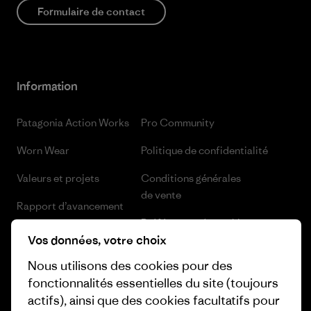
Formulaire de contact
Information
Patagonia Action Works
Pro Community
Worn Wear
Politique de confidentialité
Valeurs et projets
Conditions générales
de vente
Rapport d’avancement
Préférences de cookie
Business Unusual
Vos données, votre choix
Carrières
Objectifs climatiques
Nous utilisons des cookies pour des
Presse et media
fonctionnalités essentielles du site (toujours
1% For The Planet
actifs), ainsi que des cookies facultatifs pour
Industry program