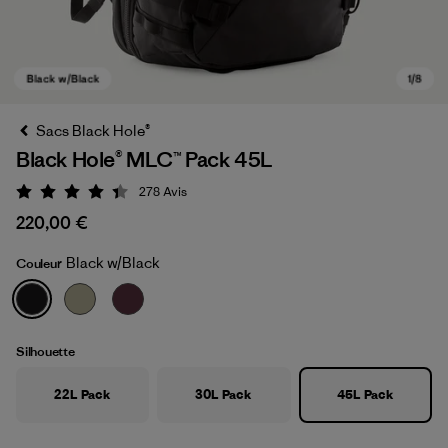
Sacs Black Hole®
Black Hole® MLC™ Pack 45L
278
Avis
Évaluation: 4.4 / 5
220,00 €
Black w/Black
Couleur
Black w/Black
Silhouette
22L Pack
30L Pack
45L Pack