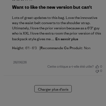
Want to like the new version but can't
Lots of great updates to this bag. Love the innovative
way the waist belt converts to the shoulder strap.
Ultimately, I love the prior version because as a 6'3" guy
who is XXL I love the extra room the prior version of this
backpack style gives me ...
En savoir plus
|
Height:
6'1 - 6'3
Recommande Ce Produit:
Non
Date
26/06/26
Cette critique a-t-elle été utile?
0
de
0
publication
Charger plus d'avis