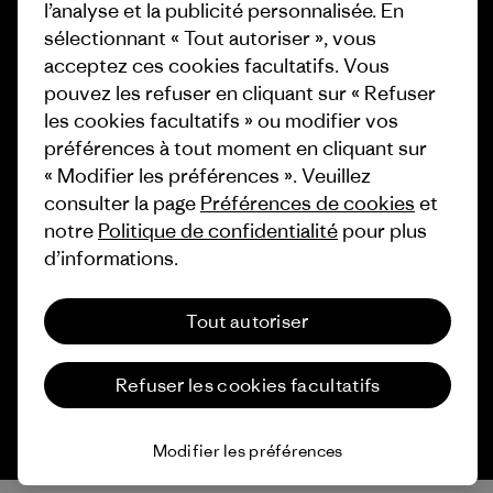
l’analyse et la publicité personnalisée. En
Comment nous finançons
sélectionnant « Tout autoriser », vous
Programme d’affiliation
Cartes cadeaux
acceptez ces cookies facultatifs. Vous
Patagonia Belgique Plan du site
pouvez les refuser en cliquant sur « Refuser
Nos magasins
les cookies facultatifs » ou modifier vos
préférences à tout moment en cliquant sur
« Modifier les préférences ». Veuillez
consulter la page
Préférences de cookies
et
notre
Politique de confidentialité
pour plus
© 2026 Patagonia, Inc. All Rights Reserved.
d’informations.
Tout autoriser
français
Refuser les cookies facultatifs
Modifier les préférences