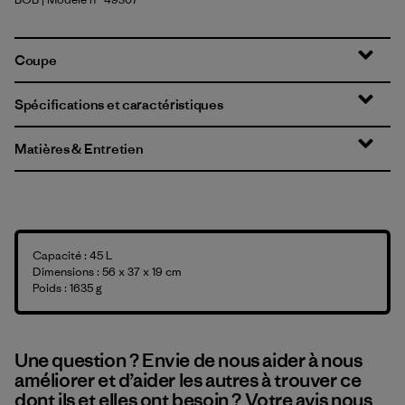
Black w/Black
Coupe
Spécifications et caractéristiques
Matières & Entretien
Capacité : 45 L
Dimensions : 56 x 37 x 19 cm
Poids : 1635 g
Une question ? Envie de nous aider à nous
améliorer et d’aider les autres à trouver ce
dont ils et elles ont besoin ? Votre avis nous