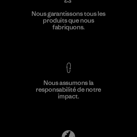
Kanaan Bao Loc Co., Ltd.
Nous garantissons tous les
produits que nous
Factory
M
fabriquons.
Voir la Garantie Ironclad
En savoir
Nous assumons la
plus
responsabilité de notre
impact.
Découvrez notre empreinte carbone