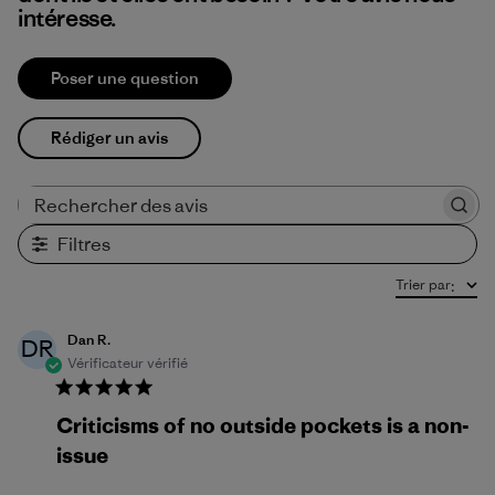
intéresse.
Poser une question
Rédiger un avis
Rechercher des avis
Filtres
Trier par
:
Dan R.
DR
Vérificateur vérifié
Criticisms of no outside pockets is a non-
issue