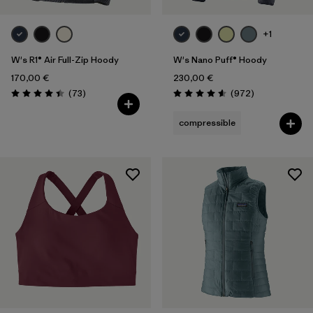
+1
W's R1® Air Full-Zip Hoody
W's Nano Puff® Hoody
170,00 €
230,00 €
Avis
Avis
(73
)
(972
)
Évaluation: 4.5 / 5
Évaluation: 4.6 / 5
compressible