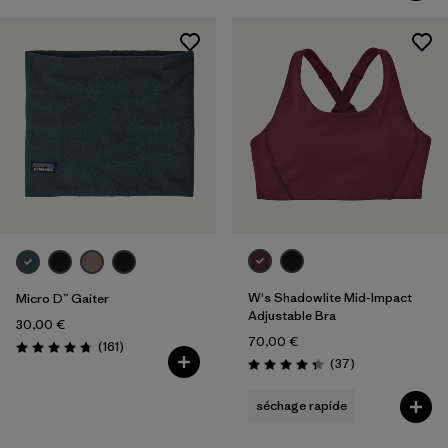
W's Shadowlite Mid-Impact
Micro D™ Gaiter
Adjustable Bra
30,00 €
70,00 €
Avis
(161
)
Évaluation: 4.7 / 5
Avis
(37
)
Évaluation: 4.4 / 5
séchage rapide