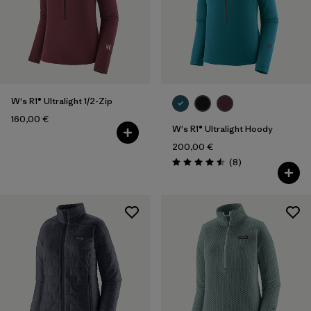
W's R1® Ultralight 1/2-Zip
160,00 €
W's R1® Ultralight Hoody
200,00 €
Avis
(8
)
Évaluation: 4.5 / 5