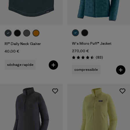
W's Micro Puff® Jacket
R1® Daily Neck Gaiter
270,00 €
40,00 €
Avis
(83
)
Évaluation: 4.5 / 5
séchage rapide
compressible