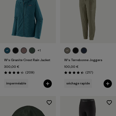
+1
W's Granite Crest Rain Jacket
W's Terrebonne Joggers
300,00 €
100,00 €
Avis
Avis
(209
)
(217
)
Évaluation: 4.3 / 5
Évaluation: 4.4 / 5
imperméable
séchage rapide