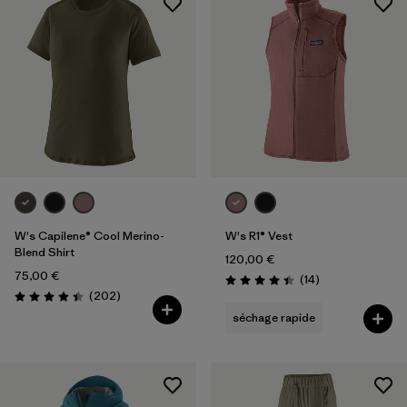
W's Capilene® Cool Merino-
W's R1® Vest
Blend Shirt
120,00 €
75,00 €
Avis
(14
)
Évaluation: 4.4 / 5
Avis
(202
)
Évaluation: 4.4 / 5
séchage rapide