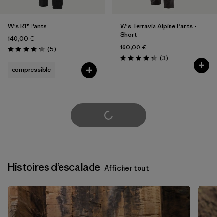
W's R1® Pants
W's Terravia Alpine Pants -
Short
140,00 €
160,00 €
Avis
(5
)
Évaluation: 4.2 / 5
Avis
(3
)
Évaluation: 4.3 / 5
compressible
Voir plus
Histoires d’escalade
Afficher tout