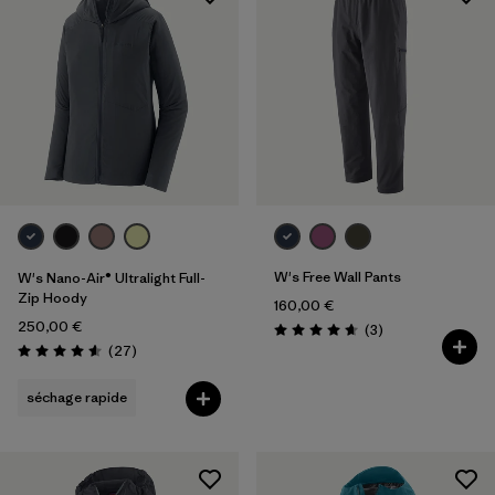
L/XL
(2)
XL
(64)
Tout afficher (10)
Filtrer par
Genre
Filtrer par
Prix
Filtrer par
Coupe
W's Free Wall Pants
W's Nano-Air® Ultralight Full-
Zip Hoody
160,00 €
Filtrer par
Couleur
250,00 €
Avis
(3
)
Évaluation: 4.7 / 5
Avis
(27
)
Évaluation: 4.6 / 5
Filtrer par
Tissu
séchage rapide
Filtrer par
Famille de produits
Filtrer par