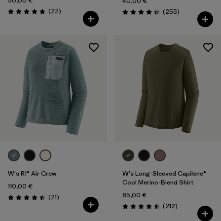
50,00 €
40,00 €
Avis
(22
)
Avis
(255
)
Évaluation: 4.8 / 5
Évaluation: 4.3 / 5
W's R1® Air Crew
W's Long-Sleeved Capilene®
Cool Merino-Blend Shirt
110,00 €
85,00 €
Avis
(21
)
Évaluation: 4.5 / 5
Avis
(212
)
Évaluation: 4.5 / 5