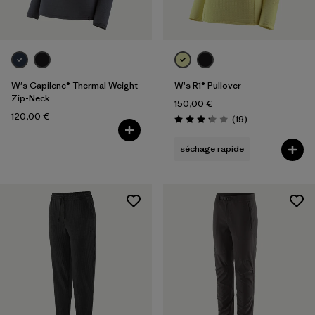
W's Capilene® Thermal Weight
W's R1® Pullover
Zip-Neck
150,00 €
120,00 €
Avis
(19
)
Évaluation: 3.2 / 5
séchage rapide