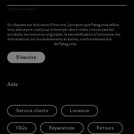
Adresse e-mail
En cliquant sur le bouton S’inscrire, j’accepte que Patagonia utilise
mon adresse e-mail pour m’envoyer des e-mails concernant les
produits, les histoires originales, la sensibilisation à l’activisme, les
informations sur les événements et autres, conformément à la
Politique de confidentialité
de Patagonia.
S’inscrire
Aide
Service clients
Livraison
FAQs
Réparations
Retours