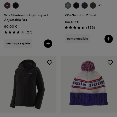
+1
W's Shadowlite High-Impact
W's Nano Puff® Vest
Adjustable Bra
160,00 €
90,00 €
Avis
(876
)
Évaluation: 4.6 / 5
Avis
(27
)
Évaluation: 4.2 / 5
compressible
séchage rapide