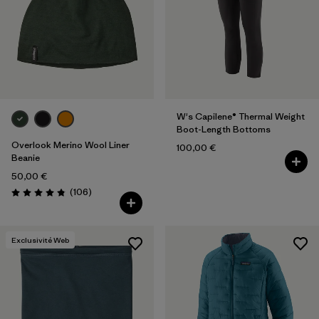
W's Capilene® Thermal Weight
Boot-Length Bottoms
Overlook Merino Wool Liner
100,00 €
Beanie
50,00 €
Avis
(106
)
Évaluation: 4.8 / 5
Exclusivité Web