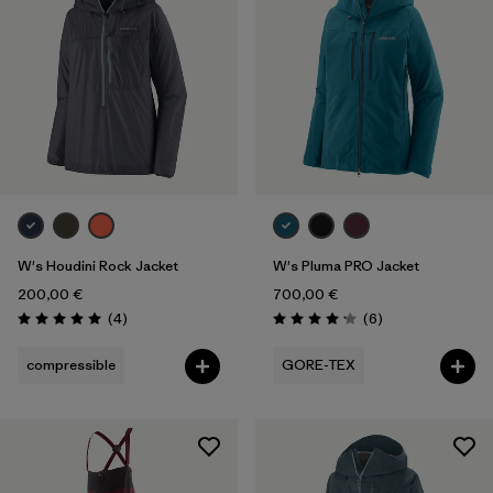
Volume
Filtrer par
Temps
Filtrer par
Activité
Filtrer par
Caractéristiques
W's Houdini Rock Jacket
W's Pluma PRO Jacket
200,00 €
700,00 €
Avis
Avis
(4
)
(6
)
Évaluation: 5.0 / 5
Évaluation: 4.2 / 5
compressible
GORE-TEX