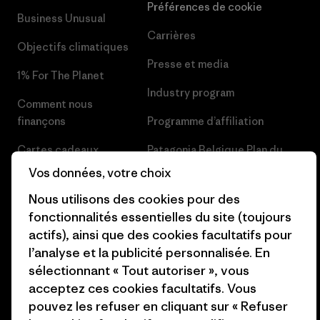
Préférences de cookie
Business Unusual
Carrières
Objectifs climatiques
Presse et media
1% For The Planet
Industry program
Comment nous
finançons
Programme d’affiliation
Cartes cadeaux
Patagonia Belgique Plan du
site
Vos données, votre choix
Nos magasins
Nous utilisons des cookies pour des
fonctionnalités essentielles du site (toujours
actifs), ainsi que des cookies facultatifs pour
l’analyse et la publicité personnalisée. En
sélectionnant « Tout autoriser », vous
© 2026 Patagonia, Inc. All Rights Reserved.
acceptez ces cookies facultatifs. Vous
pouvez les refuser en cliquant sur « Refuser