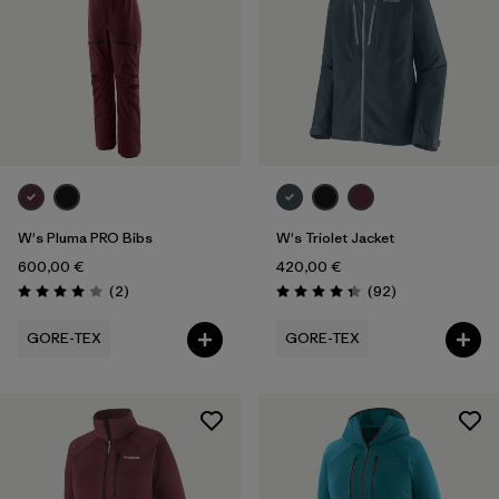
W's Pluma PRO Bibs
W's Triolet Jacket
600,00 €
420,00 €
Avis
Avis
(2
)
(92
)
Évaluation: 4.0 / 5
Évaluation: 4.4 / 5
GORE-TEX
GORE-TEX