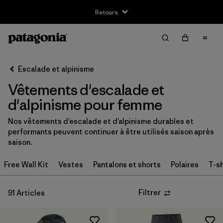
Retours
Filter & Sort
Effacer tout
Trier par
Escalade et alpinisme
Filtrer par
Taille
Vêtements d'escalade et
XXS
(8)
d'alpinisme pour femme
XS
(64)
Nos vêtements d’escalade et d’alpinisme durables et
performants peuvent continuer à être utilisés saison après
S
(70)
saison.
S/M
(2)
Free Wall Kit
Vestes
Pantalons et shorts
Polaires
T-sh
M
(66)
Filtrer
91 Articles
L
(69)