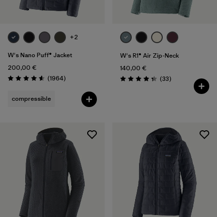
+2
W's Nano Puff® Jacket
W's R1® Air Zip-Neck
200,00 €
140,00 €
Avis
(1964
)
Avis
(33
)
Évaluation: 4.6 / 5
Évaluation: 4.3 / 5
compressible