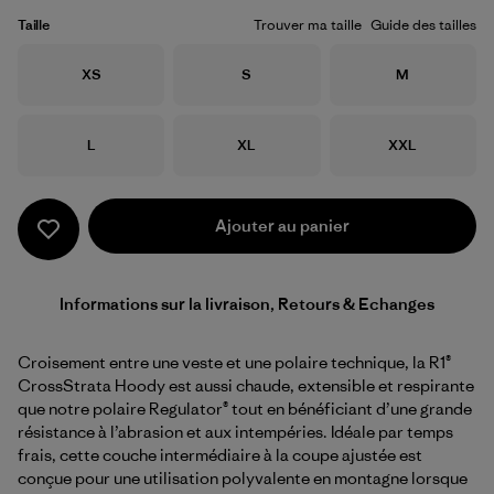
Taille
Trouver ma taille
Guide des tailles
Taille
Taille
Taille
XS
S
M
Taille
Taille
Taille
L
XL
XXL
Ajouter au panier
Informations sur la livraison, Retours & Echanges
Croisement entre une veste et une polaire technique, la R1®
CrossStrata Hoody est aussi chaude, extensible et respirante
que notre polaire Regulator® tout en bénéficiant d’une grande
résistance à l’abrasion et aux intempéries. Idéale par temps
frais, cette couche intermédiaire à la coupe ajustée est
conçue pour une utilisation polyvalente en montagne lorsque