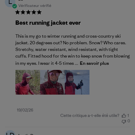
L
Vérificateur vérifié
Best running jacket ever
This is my go to winter running and cross-country ski
jacket. 20 degrees out? No problem. Snow? Who cares.
Stretchy, water resistant, wind resistant, with tight
cuffs. Fitted hood for the win to keep snow from blowing
in my eyes. I wear it 4-5 times ...
En savoir plus
Date
19/02/26
Cette critique a-t-elle été utile?
1
de
0
publication