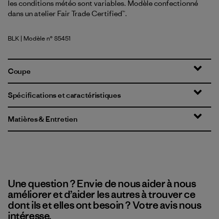
les conditions météo sont variables. Modèle confectionné
dans un atelier Fair Trade Certified™.
BLK
| Modèle n° 85451
Black
Coupe
Spécifications et caractéristiques
Matières & Entretien
Une question ? Envie de nous aider à nous
améliorer et d’aider les autres à trouver ce
dont ils et elles ont besoin ? Votre avis nous
intéresse.