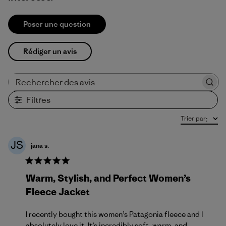
Poser une question
Rédiger un avis
Rechercher des avis
Filtres
Trier par
:
JS
jana s.
Warm, Stylish, and Perfect Women’s
Fleece Jacket
I recently bought this women’s Patagonia fleece and I
absolutely love it. It’s incredibly soft, warm, and