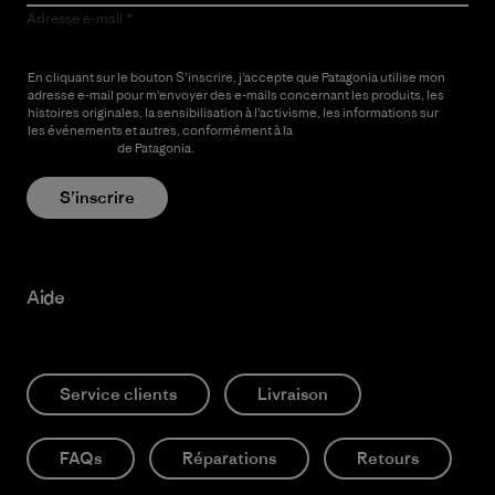
Adresse e-mail
En cliquant sur le bouton S’inscrire, j’accepte que Patagonia utilise mon
adresse e-mail pour m’envoyer des e-mails concernant les produits, les
histoires originales, la sensibilisation à l’activisme, les informations sur
les événements et autres, conformément à la
Politique de
confidentialité
de Patagonia.
S’inscrire
Aide
Service clients
Livraison
FAQs
Réparations
Retours