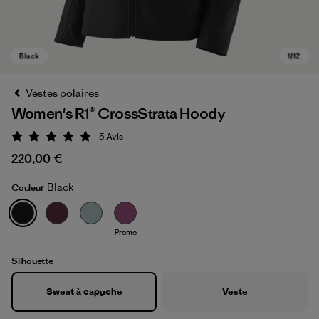
Vestes polaires
Women's R1® CrossStrata Hoody
5
Avis
Évaluation: 5 / 5
220,00 €
Black
Couleur
Black
Promo
Silhouette
Sweat à capuche
Veste