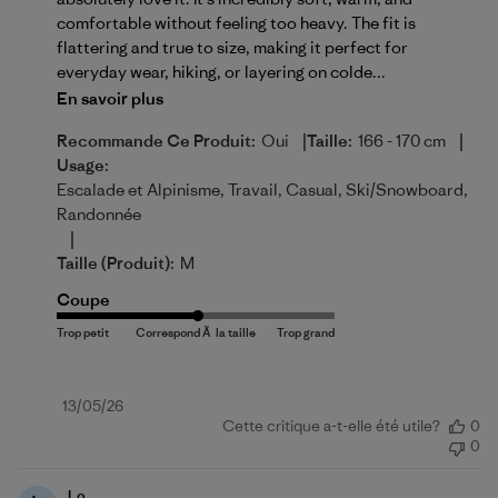
comfortable without feeling too heavy. The fit is
flattering and true to size, making it perfect for
everyday wear, hiking, or layering on colde...
En savoir plus
|
|
Recommande Ce Produit:
Oui
Taille:
166 - 170 cm
Usage:
Escalade et Alpinisme, Travail, Casual, Ski/Snowboard,
Randonnée
|
Taille (produit):
M
Coupe
Date
13/05/26
Cette critique a-t-elle été utile?
0
de
0
publication
Lo