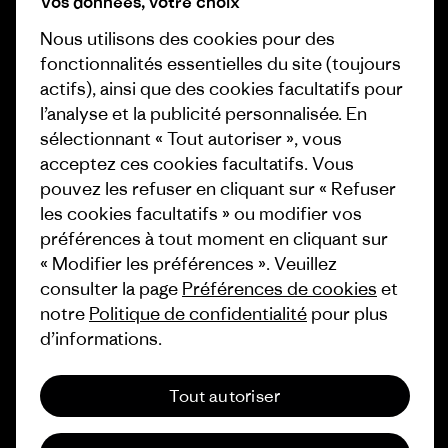
Vos données, votre choix
Business Unusual
Nous utilisons des cookies pour des
Carrières
Objectifs climatiques
fonctionnalités essentielles du site (toujours
Presse et media
actifs), ainsi que des cookies facultatifs pour
1% For The Planet
l’analyse et la publicité personnalisée. En
Industry program
Comment nous finançons
sélectionnant « Tout autoriser », vous
Programme d’affiliation
acceptez ces cookies facultatifs. Vous
Cartes cadeaux
pouvez les refuser en cliquant sur « Refuser
Patagonia Belgique Plan du site
les cookies facultatifs » ou modifier vos
Nos magasins
préférences à tout moment en cliquant sur
« Modifier les préférences ». Veuillez
consulter la page
Préférences de cookies
et
notre
Politique de confidentialité
pour plus
d’informations.
© 2026 Patagonia, Inc. All Rights Reserved.
Tout autoriser
français