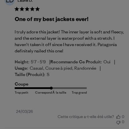
LD
Laurie D.
One of my best jackets ever!
I truly adore this jacket! The inner layer is soft and fleecy,
and the external layer is waterproof with a stretch. I
haven’t taken it off since I have received it. Patagonia
definitely nailed this one!
|
|
Height:
5'7 - 5'9
Recommande Ce Produit:
Oui
|
Usage:
Casual, Course à pied, Randonnée
Taille (produit):
S
Coupe
Date
24/03/26
Cette critique a-t-elle été utile?
0
de
0
publication