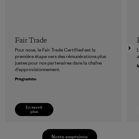
Fair Trade
Pour nous, le Fair Trade Certified est la
L
première étape vers des rémunérations plus
a
justes pour nos partenaires dans la chaîne
M
d'approvisionnement.
Programme
En savoir
plus
Notre empreinte