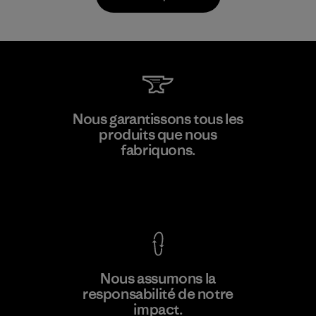
Toyota Tsusho
Nous garantissons tous les
produits que nous
Material-supplier
fabriquons.
F
Voir la Garantie Ironclad
En savoir
Nous assumons la
plus
responsabilité de notre
impact.