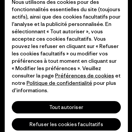
Presse et media
Nous utilisons des cookies pour des
1% For The Planet
fonctionnalités essentielles du site (toujours
Industry program
actifs), ainsi que des cookies facultatifs pour
Comment nous
l’analyse et la publicité personnalisée. En
finançons
Programme d’affiliation
sélectionnant « Tout autoriser », vous
Cartes cadeaux
Patagonia Belgique Plan du
acceptez ces cookies facultatifs. Vous
site
pouvez les refuser en cliquant sur « Refuser
Nos magasins
les cookies facultatifs » ou modifier vos
préférences à tout moment en cliquant sur
« Modifier les préférences ». Veuillez
consulter la page
Préférences de cookies
et
notre
Politique de confidentialité
pour plus
© 2026 Patagonia, Inc. All Rights Reserved.
d’informations.
Tout autoriser
français
Refuser les cookies facultatifs