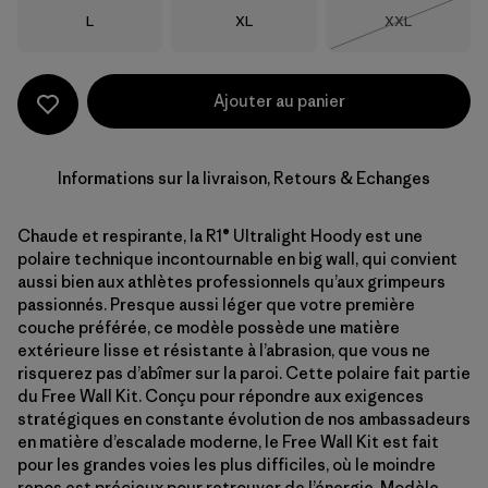
Taille
Taille
Taille
L
XL
XXL
Épuisé
Ajouter au panier
Informations sur la livraison, Retours & Echanges
Chaude et respirante, la R1® Ultralight Hoody est une
polaire technique incontournable en big wall, qui convient
aussi bien aux athlètes professionnels qu’aux grimpeurs
passionnés. Presque aussi léger que votre première
couche préférée, ce modèle possède une matière
extérieure lisse et résistante à l’abrasion, que vous ne
risquerez pas d’abîmer sur la paroi. Cette polaire fait partie
du Free Wall Kit. Conçu pour répondre aux exigences
stratégiques en constante évolution de nos ambassadeurs
en matière d’escalade moderne, le Free Wall Kit est fait
pour les grandes voies les plus difficiles, où le moindre
repos est précieux pour retrouver de l’énergie. Modèle