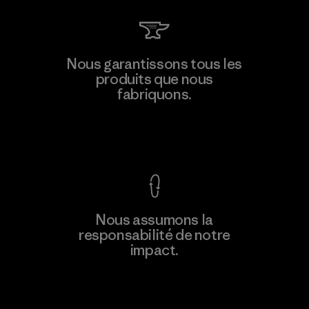
Teijin Frontier Co., Ltd.
Nous garantissons tous les
produits que nous
Material-supplier
fabriquons.
F
Voir la Garantie Ironclad
En savoir
Nous assumons la
plus
responsabilité de notre
impact.
Découvrez notre empreinte carbone