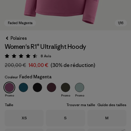
Polaires
Women's R1® Ultralight Hoody
8
Avis
Évaluation: 4.5 / 5
200,00 €
140,00 €
(30% de réduction)
Faded Magenta
Couleur
Faded Magenta
Promo
Promo
Promo
Taille
Trouver ma taille
Guide des tailles
Taille
Taille
Taille
XS
S
M