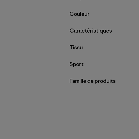
Filtrer par
Couleur
Filtrer par
Caractéristiques
Filtrer par
Tissu
Filtrer par
Sport
Filtrer par
Famille de produits