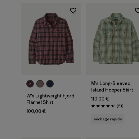
M's Long-Sleeved
Island Hopper Shirt
W's Lightweight Fjord
110,00 €
Flannel Shirt
Avis
(51
)
Évaluation: 4.5 / 5
100,00 €
séchage rapide