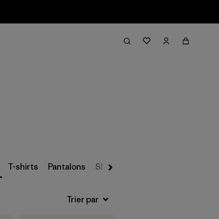
Filter & Sort
T-shirts
Pantalons
Shorts
Premières couches te