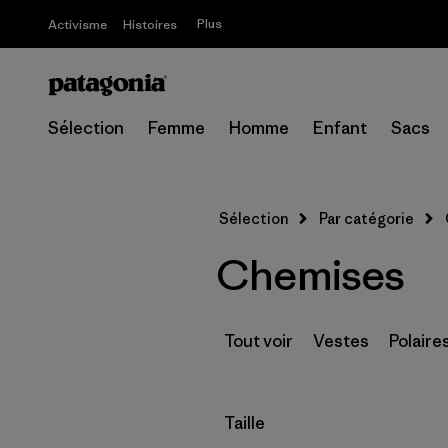
Plus
Activisme
Histoires
Sélection
Femme
Homme
Enfant
Sacs
Sélection
Par catégorie
Chemises
Tout voir
Vestes
Polaire
Filtrer par
Taille