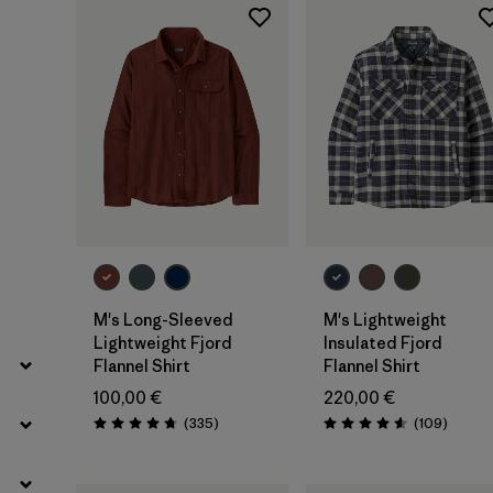
Filtrer par
Genre
Filtrer par
Prix
Filtrer par
Coupe
Filtrer par
Couleur
Filtrer par
Caractéristiques
Filtrer par
Tissu
M's Long-Sleeved
M's Lightweight
Lightweight Fjord
Insulated Fjord
Filtrer par
Sport
Flannel Shirt
Flannel Shirt
100,00 €
220,00 €
Filtrer par
Famille de produits
Avis
Avis
(335
)
(109
)
Évaluation: 4.7 / 5
Évaluation: 4.6 / 5