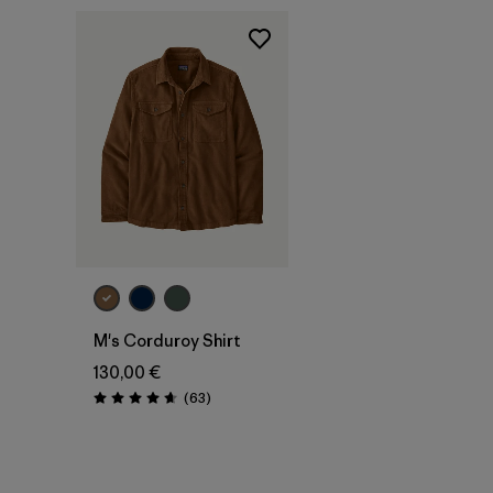
M's Corduroy Shirt
130,00 €
Avis
(63
)
Évaluation: 4.7 / 5