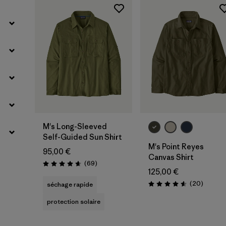
M's Long-Sleeved
Self-Guided Sun Shirt
M's Point Reyes
95,00 €
Canvas Shirt
Avis
(69
)
Évaluation: 4.7 / 5
125,00 €
Avis
(20
)
séchage rapide
Évaluation: 4.6 / 5
protection solaire