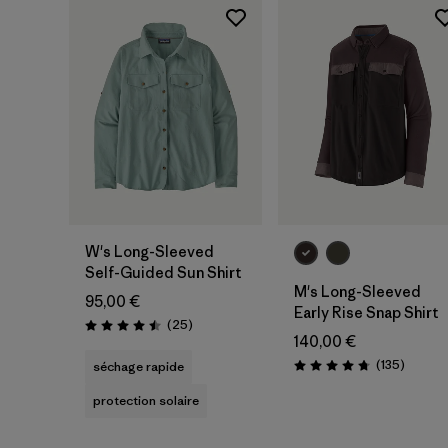
W's Long-Sleeved
Self-Guided Sun Shirt
M's Long-Sleeved
95,00 €
Early Rise Snap Shirt
Avis
(25
)
Évaluation: 4.5 / 5
140,00 €
Avis
(135
)
séchage rapide
Évaluation: 4.7 / 5
protection solaire