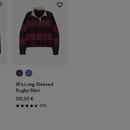
W's Long-Sleeved
Rugby Shirt
130,00 €
Avis
(10
)
Évaluation: 4.5 / 5