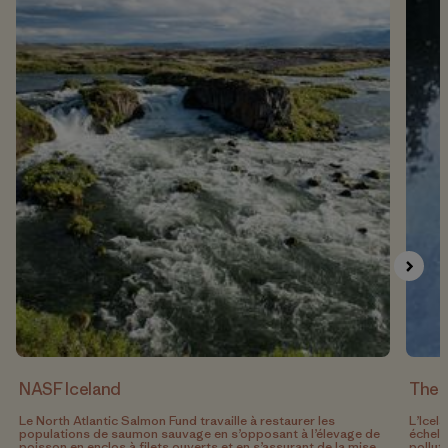
NASF Iceland
The I
Le North Atlantic Salmon Fund travaille à restaurer les
L’Icel
populations de saumon sauvage en s’opposant à l’élevage de
échell
poisson en enclos à filets ouverts et en s’assurant de la mise
pollut