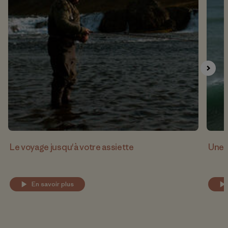
Le voyage jusqu'à votre assiette
Une 
En savoir plus