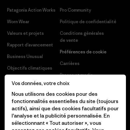
Patagonia Action Works
Pro Community
Worn Wear
Politique de confidentialité
Valeurs et projets
Conditions générales
de vente
Rapport d’avancement
Préférences de cookie
Business Unusual
Carrières
Objectifs climatiques
Presse et media
1% For The Planet
Vos données, votre choix
Industry program
Comment nous
Nous utilisons des cookies pour des
finançons
Programme d’affiliation
fonctionnalités essentielles du site (toujours
actifs), ainsi que des cookies facultatifs pour
Cartes cadeaux
Patagonia Belgique Plan du
l’analyse et la publicité personnalisée. En
site
Nos magasins
sélectionnant « Tout autoriser », vous