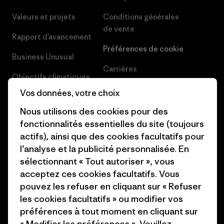
Valeurs et projets
Conditions générales
de vente
Rapport d’avancement
Préférences de cookie
Business Unusual
Carrières
Objectifs climatiques
Presse et media
Vos données, votre choix
1% For The Planet
Industry program
Nous utilisons des cookies pour des
Comment nous
fonctionnalités essentielles du site (toujours
finançons
Programme d’affiliation
actifs), ainsi que des cookies facultatifs pour
l’analyse et la publicité personnalisée. En
Cartes cadeaux
Patagonia Belgique Plan du
sélectionnant « Tout autoriser », vous
site
Nos magasins
acceptez ces cookies facultatifs. Vous
pouvez les refuser en cliquant sur « Refuser
les cookies facultatifs » ou modifier vos
préférences à tout moment en cliquant sur
« Modifier les préférences ». Veuillez