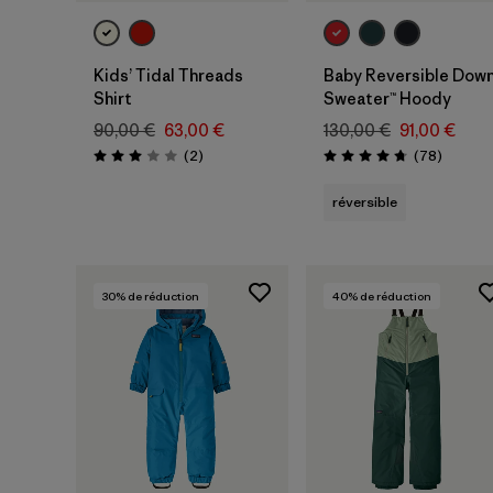
Kids’ Tidal Threads
Baby Reversible Dow
Shirt
Sweater™ Hoody
90,00 €
63,00 €
130,00 €
91,00 €
Avis
Avis
(2
)
(78
)
Évaluation: 3.0 / 5
Évaluation: 4.7 / 5
réversible
30
% de réduction
40
% de réduction