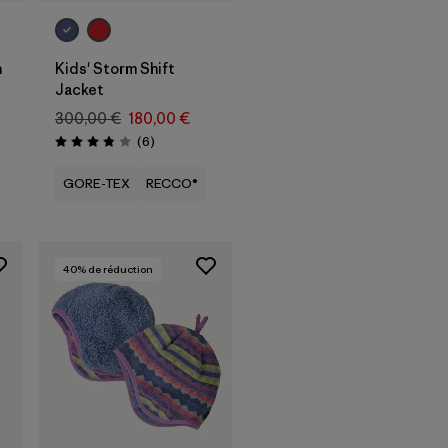
n
Kids' Storm Shift
Jacket
300,00 €
180,00 €
Avis
(6
)
Évaluation: 3.8 / 5
GORE-TEX
RECCO®
40
% de réduction