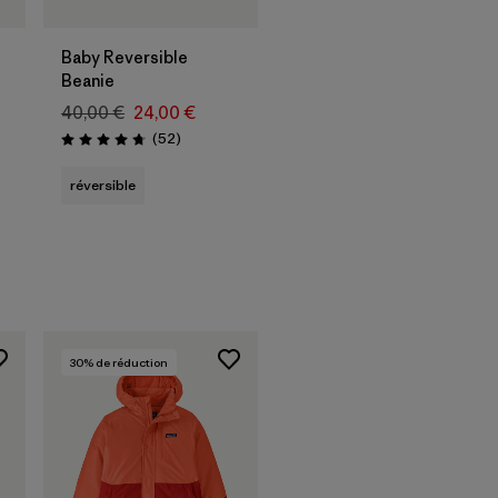
Baby Reversible
Beanie
40,00 €
24,00 €
Avis
(52
)
Évaluation: 4.8 / 5
réversible
30
% de réduction