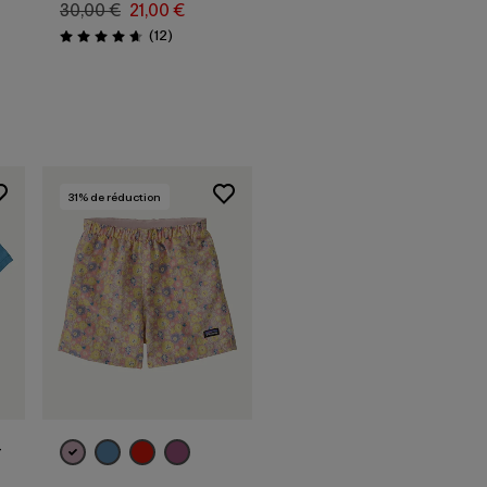
30,00 €
21,00 €
Avis
(12
)
Évaluation: 4.7 / 5
31
% de réduction
-