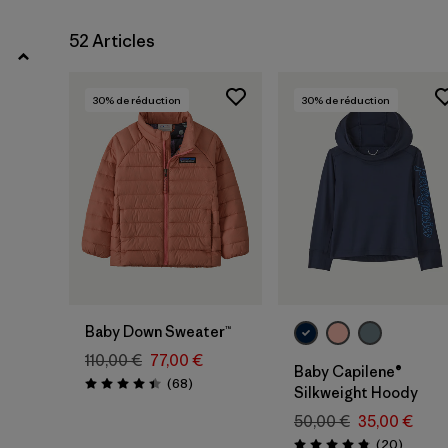
4 ans
(9)
52 Articles
Tout afficher (8)
30
% de réduction
30
% de réduction
Filtrer par
Prix
Filtrer par
Couleur
Filtrer par
Caractéristiques
Filtrer par
Tissu
Baby Down Sweater™
110,00 €
77,00 €
Baby Capilene®
Avis
(68
)
Évaluation: 4.4 / 5
Silkweight Hoody
50,00 €
35,00 €
Avis
(20
)