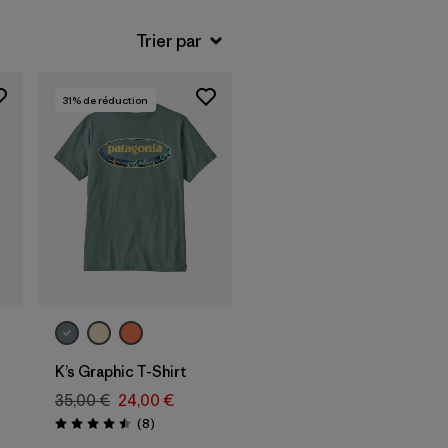
31
% de réduction
K’s Graphic T-Shirt
35,00 €
24,00 €
Avis
(8
)
Évaluation: 4.5 / 5