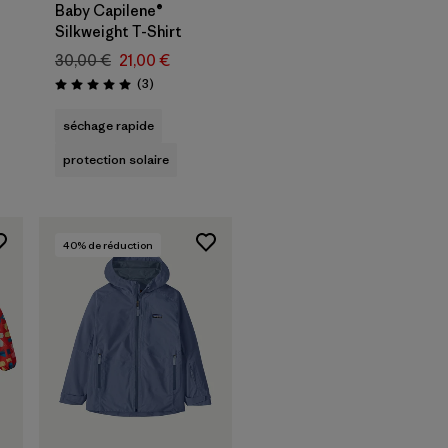
Baby Capilene®
Silkweight T-Shirt
30,00 €
21,00 €
Avis
(3
)
Évaluation: 5.0 / 5
séchage rapide
protection solaire
40
% de réduction