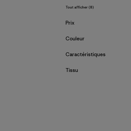
Tout afficher (8)
Filtrer par
Prix
Filtrer par
Couleur
Filtrer par
Caractéristiques
Filtrer par
Tissu