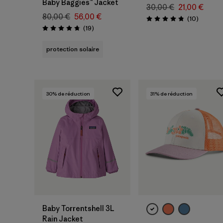
Baby Baggies™ Jacket
30,00 €
21,00 €
80,00 €
56,00 €
Avis
(10
)
Évaluation: 4.8 / 5
Avis
(19
)
Évaluation: 4.7 / 5
protection solaire
30
% de réduction
31
% de réduction
Ajouter au
panier
Baby Torrentshell 3L
Rain Jacket