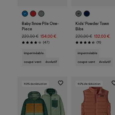
Baby Snow Pile One-
Kids' Powder Town
Piece
Bibs
220,00 €
154,00 €
220,00 €
132,00 €
Avis
Avis
(47
)
(11
)
Évaluation: 4.1 / 5
Évaluation: 4.5 / 5
imperméable
imperméable
coupe-vent
évolutif
coupe-vent
évolutif
40
% de réduction
40
% de réduction