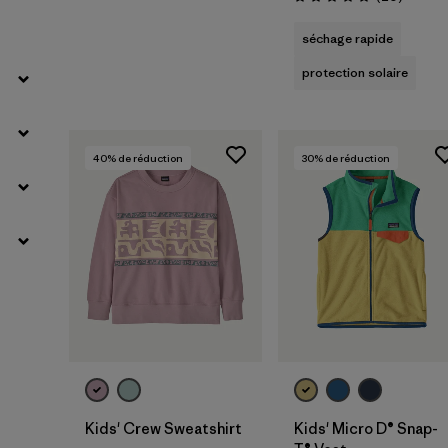
Évaluation: 4.8 / 5
séchage rapide
protection solaire
40
% de réduction
30
% de réduction
Kids' Crew Sweatshirt
Kids' Micro D® Snap-