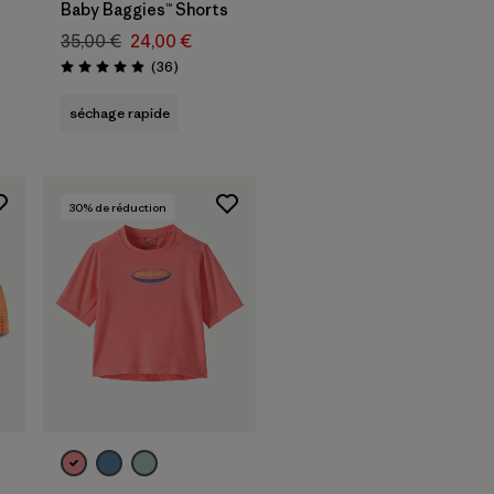
Baby Baggies™ Shorts
35,00 €
24,00 €
Avis
(36
)
Évaluation: 4.9 / 5
séchage rapide
30
% de réduction