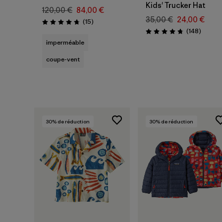
Kids' Trucker Hat
120,00 €
84,00 €
35,00 €
24,00 €
Avis
(15
)
Évaluation: 4.7 / 5
Avis
(148
)
Évaluation: 4.7 / 5
imperméable
coupe-vent
30
% de réduction
30
% de réduction