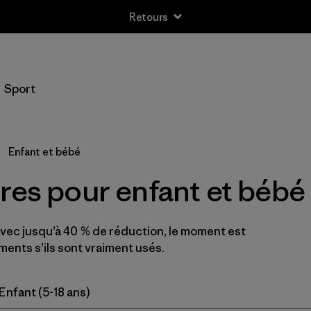
Retours
Filtrer par
Taille
Sport
0-3m
(3)
3-6m
(13)
Enfant et bébé
6-12m
(9)
res pour enfant et bébé
12-18m
(9)
ec jusqu’à 40 % de réduction, le moment est
12-24m
(1)
ents s’ils sont vraiment usés.
2 ans
(12)
Enfant (5-18 ans)
3 ans
(10)