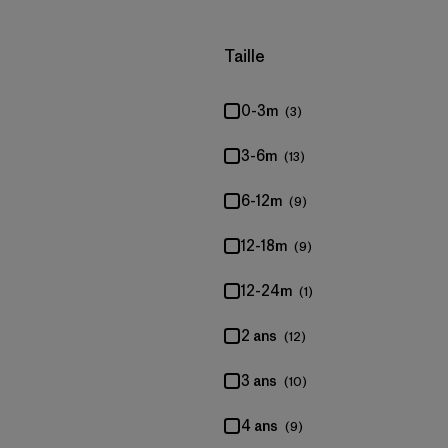
Filtrer par
Taille
0-3m
(3)
3-6m
(13)
6-12m
(9)
12-18m
(9)
12-24m
(1)
2 ans
(12)
3 ans
(10)
4 ans
(9)