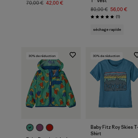
T® Vest
70,00 €
42,00 €
80,00 €
56,00 €
Avis
(1
)
Évaluation: 5.0 / 5
séchage rapide
30
% de réduction
30
% de réduction
Baby Fitz Roy Skies T
Shirt