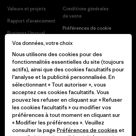
Valeurs et projets
Conditions générales
de vente
Rapport d’avancement
Préférences de cookie
Business Unusual
Carrières
Vos données, votre choix
Objectifs climatiques
Presse et media
Nous utilisons des cookies pour des
1% For The Planet
fonctionnalités essentielles du site (toujours
Industry program
actifs), ainsi que des cookies facultatifs pour
Comment nous
l’analyse et la publicité personnalisée. En
finançons
Programme d’affiliation
sélectionnant « Tout autoriser », vous
Cartes cadeaux
Patagonia Belgique Plan du
acceptez ces cookies facultatifs. Vous
site
pouvez les refuser en cliquant sur « Refuser
Nos magasins
les cookies facultatifs » ou modifier vos
préférences à tout moment en cliquant sur
« Modifier les préférences ». Veuillez
consulter la page
Préférences de cookies
et