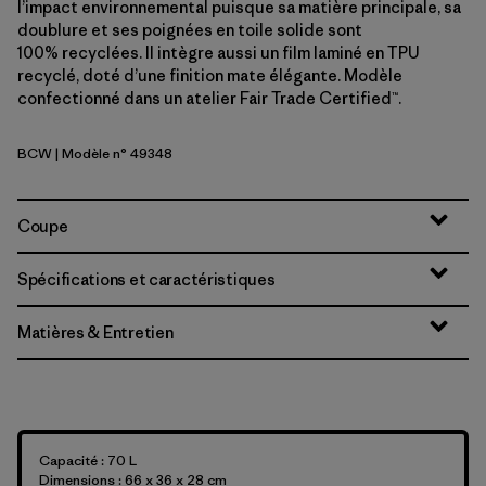
l’impact environnemental puisque sa matière principale, sa
doublure et ses poignées en toile solide sont
100% recyclées. Il intègre aussi un film laminé en TPU
recyclé, doté d’une finition mate élégante. Modèle
confectionné dans un atelier Fair Trade Certified™.
BCW
| Modèle n° 49348
Birch White
Coupe
Spécifications et caractéristiques
Matières & Entretien
Capacité : 70 L
Dimensions : 66 x 36 x 28 cm