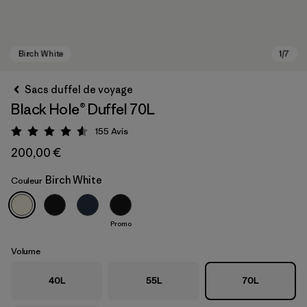
Sacs duffel de voyage
Black Hole® Duffel 70L
155
Avis
Évaluation: 4.6 / 5
200,00 €
Birch White
Couleur
Birch White
Promo
Volume
40L
55L
70L