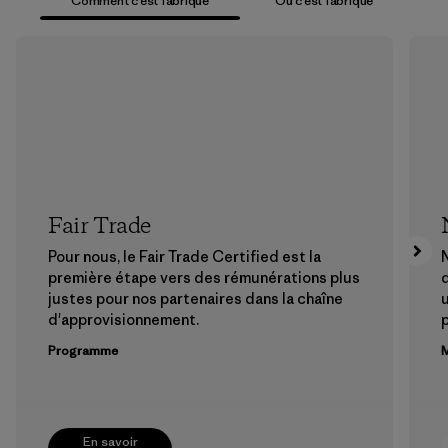
Comment c’est fabriqué
Où c’est fabriqué
Fair Trade
Pour nous, le Fair Trade Certified est la
N
première étape vers des rémunérations plus
justes pour nos partenaires dans la chaîne
u
d'approvisionnement.
Programme
M
En savoir