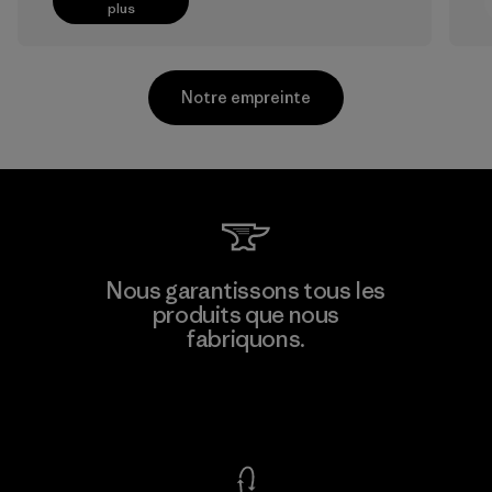
plus
Notre empreinte
Kanaan Bao Loc Co., Ltd.
Nous garantissons tous les
produits que nous
Factory
M
fabriquons.
Voir la Garantie Ironclad