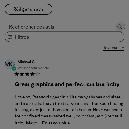
Rédiger un avis
Rechercher des avis
Filtres
Trier par
:
Michael C.
MC
Vérificateur vérifié
Great graphics and perfect cut but itchy
I love my Patagonia gear in all its many shapes and sizes
and materials. I have tried to wear this T but keep finding
it itchy, even just at home out of the sun. Have washed it
four or five times (washed well, color fast, etc. ) but still
itchy. Mayb...
En savoir plus