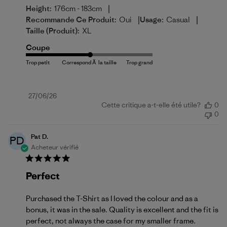
|
Height:
176cm - 183cm
|
|
Recommande Ce Produit:
Oui
Usage:
Casual
Taille (produit):
XL
Coupe
Date
27/06/26
Cette critique a-t-elle été utile?
0
de
0
publication
Pat D.
PD
Acheteur vérifié
Perfect
Purchased the T-Shirt as I loved the colour and as a
bonus, it was in the sale. Quality is excellent and the fit is
perfect, not always the case for my smaller frame.