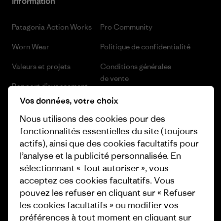
Information
Patagonia Action Works
Pro Community
Worn Wear
Politique de confidentialité
Valeurs et projets
Conditions générales
de vente
Rapport d’avancement
Préférences de cookie
Vos données, votre choix
Business Unusual
Nous utilisons des cookies pour des
Carrières
Objectifs climatiques
fonctionnalités essentielles du site (toujours
Presse et media
actifs), ainsi que des cookies facultatifs pour
1% For The Planet
l’analyse et la publicité personnalisée. En
Industry program
Comment nous finançons
sélectionnant « Tout autoriser », vous
Programme d’affiliation
acceptez ces cookies facultatifs. Vous
Cartes cadeaux
pouvez les refuser en cliquant sur « Refuser
Patagonia Belgique Plan du site
les cookies facultatifs » ou modifier vos
Nos magasins
préférences à tout moment en cliquant sur