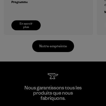
Programme
M
En savoir
plus
Notre empreinte
Vertical Knits S.A. de C.V.
Nous garantissons tous les
produits que nous
Factory
fabriquons.