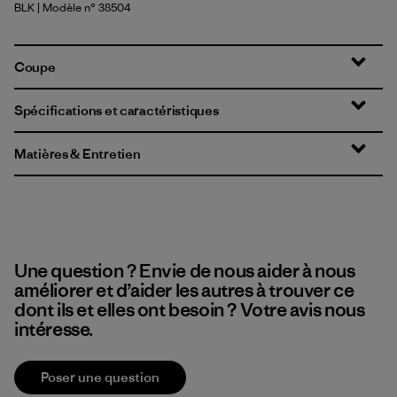
BLK
| Modèle n° 38504
Black
Coupe
Spécifications et caractéristiques
Matières & Entretien
Une question ? Envie de nous aider à nous
améliorer et d’aider les autres à trouver ce
dont ils et elles ont besoin ? Votre avis nous
intéresse.
Poser une question