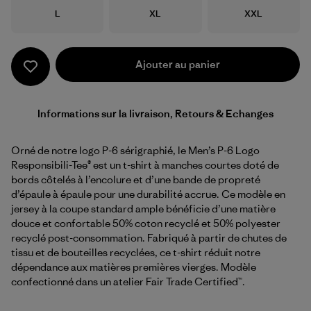
Taille
Taille
Taille
L
XL
XXL
Ajouter au panier
Informations sur la livraison, Retours & Echanges
Orné de notre logo P-6 sérigraphié, le Men’s P-6 Logo
Responsibili-Tee® est un t-shirt à manches courtes doté de
bords côtelés à l’encolure et d’une bande de propreté
d’épaule à épaule pour une durabilité accrue. Ce modèle en
jersey à la coupe standard ample bénéficie d’une matière
douce et confortable 50% coton recyclé et 50% polyester
recyclé post-consommation. Fabriqué à partir de chutes de
tissu et de bouteilles recyclées, ce t-shirt réduit notre
dépendance aux matières premières vierges. Modèle
confectionné dans un atelier Fair Trade Certified™.