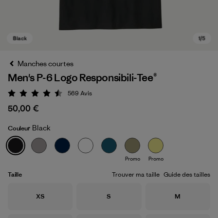
Manches courtes
Men's P-6 Logo Responsibili-Tee®
569
Avis
Évaluation: 4.5 / 5
50,00 €
Black
Couleur
Black
Promo
Promo
Taille
Trouver ma taille
Guide des tailles
Taille
Taille
Taille
XS
S
M