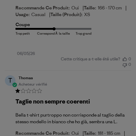
|
|
Recommande Ce Produit:
Oui
Taille:
166 - 170 cm
|
Usage:
Casual
Taille (produit):
XS
Coupe
Date
06/05/26
Cette critique a-t-elle été utile?
0
de
0
publication
Thomas
T
Acheteur vérifié
Taglie non sempre coerenti
Bella t-shirt purtroppo non corrisponde al taglio della
stesso modello in bianco che ho già, sembra una L.
|
|
Recommande Ce Produit:
Oui
Taille:
181 - 185 cm