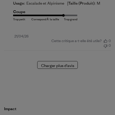
|
Usage:
Escalade et Alpinisme
Taille (produit):
M
Coupe
Date
21/04/26
Cette critique a-t-elle été utile?
0
de
0
publication
Charger plus d'avis
Impact