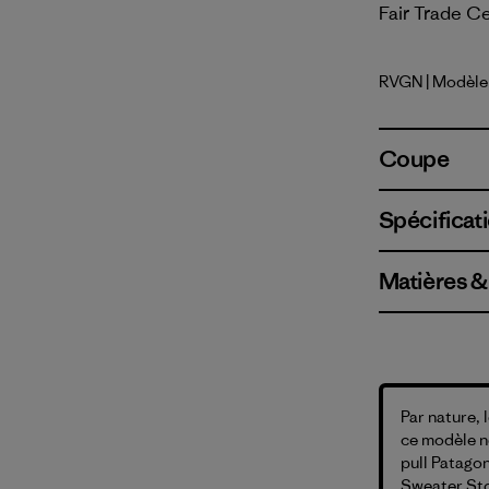
Fair Trade Ce
RVGN
| Modèle
River Roc
Coupe
Spécificati
Matières &
Par nature, 
ce modèle ne
pull Patagon
Sweater Ston