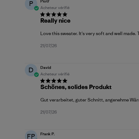
Piotr
P
Acheteur vérifié
Really nice
Love this sweater. It's very soft and well made.
Date
21/07/26
de
publication
David
D
Acheteur vérifié
Schönes, solides Produkt
Gut verarbeitet, guter Schnitt, angenehme Wärm
Date
21/07/26
de
publication
Frank P.
FP