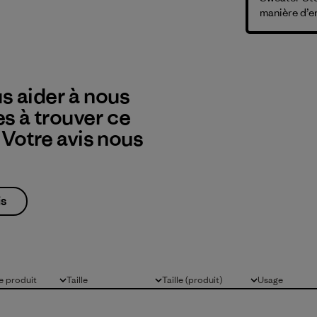
manière d’e
s aider à nous
es à trouver ce
? Votre avis nous
is
 produit
Taille
Taille (produit)
Usage
Tous
Tous
Tous