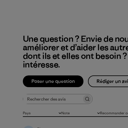
Une question ? Envie de nou
améliorer et d’aider les autr
dont ils et elles ont besoin 
intéresse.
Poser une question
Rédiger un av
Rechercher des avis
Pays
Note
Recommander ce
Tous
Toutes les évaluations
Tous