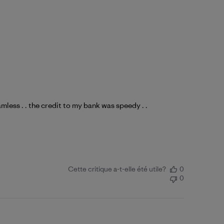
eamless . . the credit to my bank was speedy . .
Cette critique a-t-elle été utile?
0
0