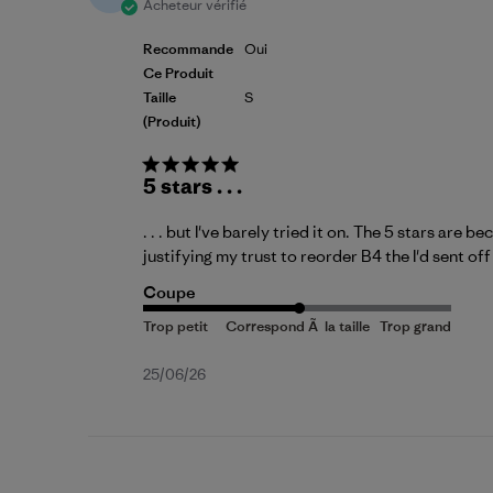
Acheteur vérifié
Recommande
Oui
Ce Produit
Taille
S
(produit)
5 stars . . .
. . . but I've barely tried it on. The 5 stars are 
justifying my trust to reorder B4 the I'd sent of
Coupe
Date
25/06/26
de
publication