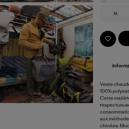
Taille
XL
Informa
Veste chaude
100% polyeste
Cette matière
respectueuse 
consommation 
aux méthodes
chinées. Mod