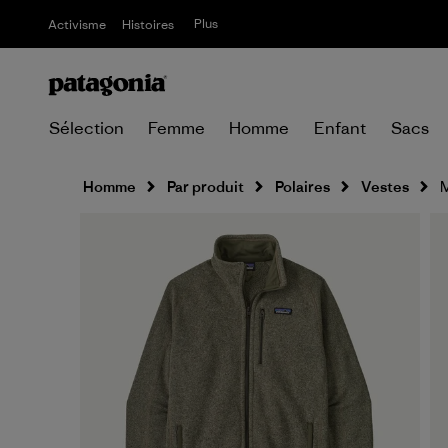
Plus
Activisme
Histoires
Sélection
Femme
Homme
Enfant
Sacs
Homme
Par produit
Polaires
Vestes
M