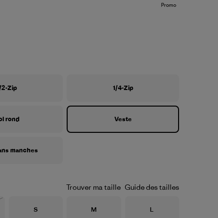
Promo
/2-Zip
1/4-Zip
ol rond
Veste
ans manches
Trouver ma taille
Guide des tailles
Taille
Taille
Taille
S
M
L