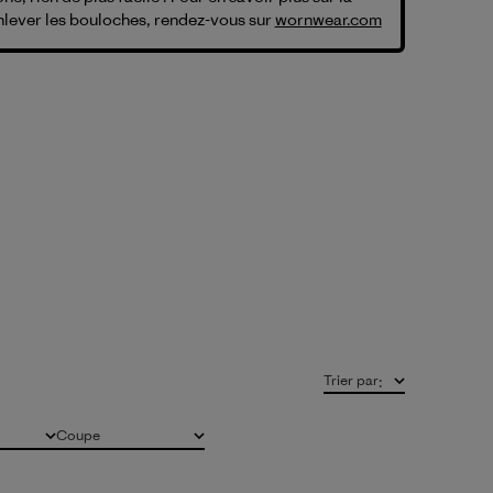
nlever les bouloches, rendez-vous sur
wornwear.com
Trier par
:
Coupe
Tous