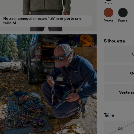
Promo
Notre mannequin mesure 1,87 m et porte une
Promo
Promo
taille M
Silhouette
1
C
Veste s
Taille
Taille
XS
Épuisé