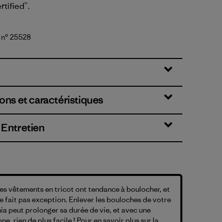
rtified™.
 n° 25528
k Green
ons et caractéristiques
 Entretien
les vêtements en tricot ont tendance à boulocher, et
 fait pas exception. Enlever les bouloches de votre
ia peut prolonger sa durée de vie, et avec une
e, rien de plus facile ! Pour en savoir plus sur la