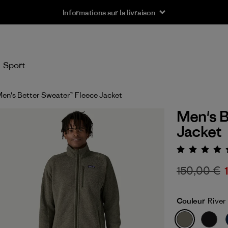
Informations sur la livraison
Sport
en's Better Sweater™ Fleece Jacket
Men's B
Jacket
Évaluat
150,00 €
Couleur
River