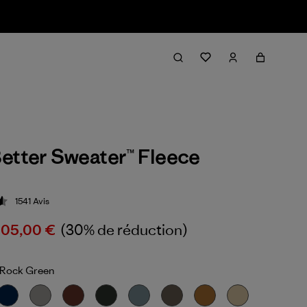
etter Sweater™ Fleece
1541
Avis
ion: 4.6 / 5
105,00 €
(30% de réduction)
 Rock Green