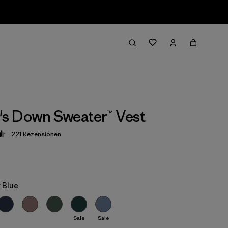
s Down Sweater™ Vest
221
Rezensionen
ung: 4.6 / 5
y Blue
Sale
Sale