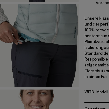
Versan
Unsere klass
und der perfe
100% recycel
besteht aus 
Plastikversc
Isolierung a
Standard der
Responsible 
zeigt damit 
Tierschutzpr
in einem Fair
VRTB
| Modell
Virtually 