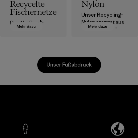
Recycelte
Nylon
Fischernetze
Unser Recycling-
Nylon stammt aus
Das NetPlus®-
Mehr dazu
Mehr dazu
postindustriellen
Material wird zu
Faserresten,
100 % aus
Ausschuss von
recycelten,
Webereien und
ausrangierten
recycelten
Fischernetzen
Unser Fußabdruck
Postconsumer-
hergestellt, die von
Materialien.
Fischereigemeind
en auf der ganzen
Materialien
Welt gesammelt
Viet
Downlite
Toyot
wurden.
nt
Tsus
Material-supplier
Materialien
d
Material-su
Mehr dazu
Mehr d