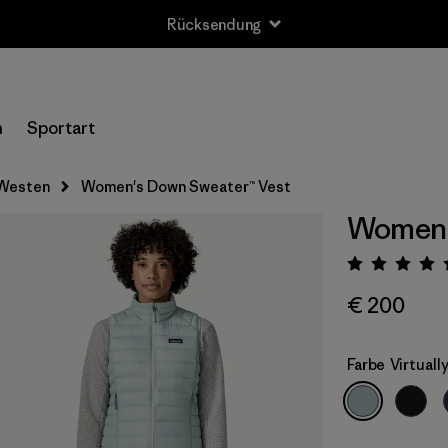
Rücksendung
n
Sportart
Westen
Women's Down Sweater™ Vest
Women'
Bewert
€ 200
Farbe
Virtuall