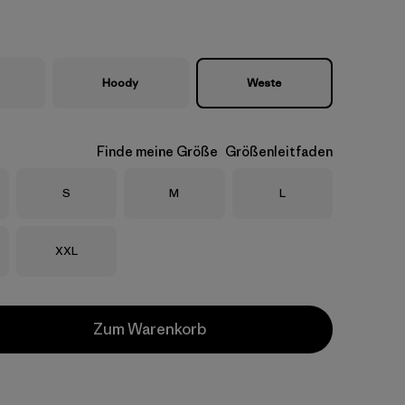
Hoody
Weste
Finde meine Größe
Größenleitfaden
Größe
Größe
Größe
S
M
L
Größe
XXL
Zum Warenkorb