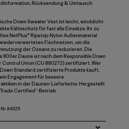
dinformation, Rücksendung & Umtausch
ische Down Sweater Vest ist leicht, winddicht
kte Kälteschutz für fast alle Einsätze. Ihr zu
tes NetPlus® Ripstop-Nylon Außenmaterial
wiederverwerteten Fischnetzen, um die
hmutzung der Ozeane zu reduzieren. Die
us 800er Daune ist nach dem Responsible Down
 Control Union (CU 880272) zertifiziert. Wer
Down Standard zertifizierte Produkte kauft,
sein Engagement für bessere
aktiken in der Daunen-Lieferkette. Hergestellt
 Trade Certified™-Betrieb.
-Nr. 84629
Blue