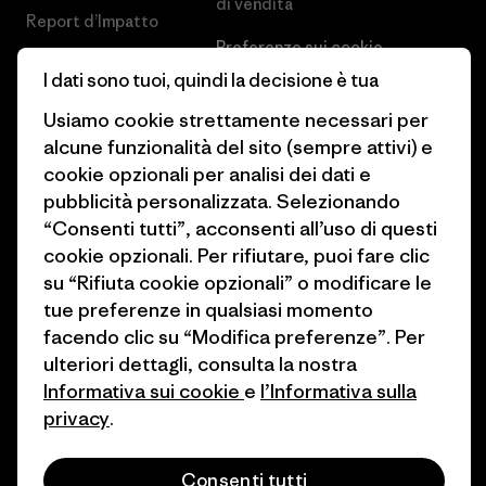
di vendita
Report d’Impatto
Preferenze sui cookie
Business Unusual
I dati sono tuoi, quindi la decisione è tua
Lavora con noi
Obiettivi climatici
Usiamo cookie strettamente necessari per
Stampa e media
alcune funzionalità del sito (sempre attivi) e
1% For The Planet
cookie opzionali per analisi dei dati e
Industry program
Come finanziamo
pubblicità personalizzata. Selezionando
Programma di affiliazione
“Consenti tutti”, acconsenti all’uso di questi
Buoni regalo
cookie opzionali. Per rifiutare, puoi fare clic
Patagonia Italia Mappa del sito
su “Rifiuta cookie opzionali” o modificare le
Trova un negozio
tue preferenze in qualsiasi momento
facendo clic su “Modifica preferenze”. Per
ulteriori dettagli, consulta la nostra
Informativa sui cookie
e
l’Informativa sulla
privacy
.
© 2026 Patagonia, Inc. All Rights Reserved.
Consenti tutti