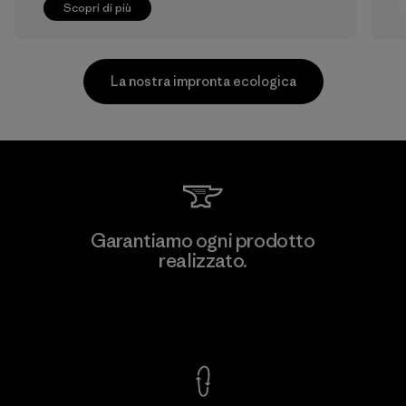
Scopri di più
La nostra impronta ecologica
Teijin Frontier Co., Ltd.
Garantiamo ogni prodotto
realizzato.
Material-supplier
M
Garanzia Corazzata