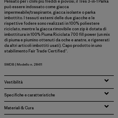
Pensato per i climi più freddi e piovosi, il Tres 3-in-1 Parka
può essere indossato come giacca
impermeabile/traspirante, giacca isolante o parka
imbottito. I tessuti esterni delle due giacche e le
rispettive fodere sono realizzati in 100% poliestere
riciclato, mentre la giacca rimovibile con zip è dotata di
imbottitura in 100% Piuma Riciclata 700 fill power (un mix
di piuma e piumino ottenuti da oche e anatre, e rigenerati
da altri articoli imbottiti usati). Capo prodotto in uno
stabilimento Fair Trade Certified™.
SMDB
| Modello n. 28411
Smolder Blue
Vestibilità
Specifiche e caratteristiche
Materiali & Cura