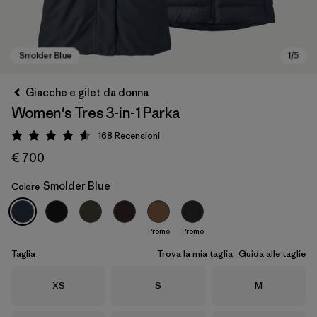
Giacche e gilet da donna
Women's Tres 3-in-1 Parka
168
Recensioni
Valutazione: 4.6 / 5
€ 700
Smolder Blue
Colore
Smolder Blue
Promo
Promo
Taglia
Trova la mia taglia
Guida alle taglie
Taglia
Taglia
Taglia
XS
S
M