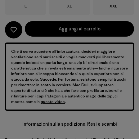
Taglia
Taglia
Taglia
L
XL
XXL
Aggiungi al carrello
Che ti serva accedere all’imbracatura, desideri maggiore
ventilazione se ti surriscaldi o voglia muoverti più liberamente
quando indossi un parka lungo, una zip bi-direzionale è una
caratteristica che si rivela estremamente utile—finché il cursore
inferiore non si inceppa bloccandosi o quello superiore non si
stacca da solo. Succede. Per fortuna, esistono semplici trucchi
per rimettere in sesto la cerniera. Mac Faul, sviluppatore
esperto di tutto ciò che ha a che fare con profilature, bordi e
rifiniture per i capi Patagonia e autentico mago delle zip, ci
mostra come in
questo video
.
Informazioni sulla spedizione, Resi e scambi