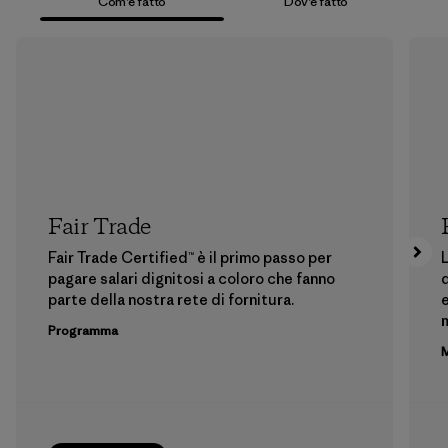
Com’è fatto
Dov’è fatto
Fair Trade
Fair Trade Certified™ è il primo passo per
L
pagare salari dignitosi a coloro che fanno
d
parte della nostra rete di fornitura.
e
m
Programma
M