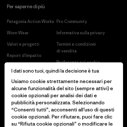
Per saperne di più
Patagonia Action Works
Pro Community
Worn Wear
Informativa sulla privacy
Valori e progetti
Termini e condizioni
di vendita
Report d’Impatto
Preferenze sui cookie
Business Unusual
I dati sono tuoi, quindi la decisione è tua
Lavora con noi
Obiettivi climatici
Usiamo cookie strettamente necessari per
Stampa e media
alcune funzionalità del sito (sempre attivi) e
1% For The Planet
cookie opzionali per analisi dei dati e
Industry program
Come finanziamo
pubblicità personalizzata. Selezionando
Programma di affiliazione
“Consenti tutti”, acconsenti all’uso di questi
Buoni regalo
cookie opzionali. Per rifiutare, puoi fare clic
Patagonia Italia Mappa del sito
su “Rifiuta cookie opzionali” o modificare le
Trova un negozio