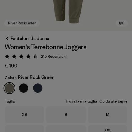
Pantaloni da donna
Women's Terrebonne Joggers
215
Recensioni
Valutazione: 4.4 / 5
€ 100
River Rock Green
Colore
River Rock Green
Taglia
Trova la mia taglia
Guida alle taglie
Taglia
Taglia
Taglia
XS
S
M
Taglia
XXL