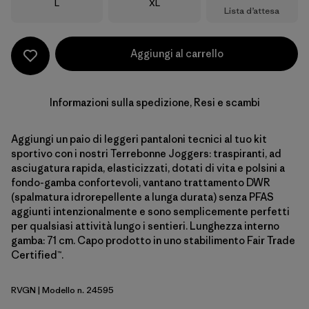
Taglia
Taglia
L
XL
Lista d’attesa
Aggiungi al carrello
Informazioni sulla spedizione, Resi e scambi
Aggiungi un paio di leggeri pantaloni tecnici al tuo kit
sportivo con i nostri Terrebonne Joggers: traspiranti, ad
asciugatura rapida, elasticizzati, dotati di vita e polsini a
fondo-gamba confortevoli, vantano trattamento DWR
(spalmatura idrorepellente a lunga durata) senza PFAS
aggiunti intenzionalmente e sono semplicemente perfetti
per qualsiasi attività lungo i sentieri. Lunghezza interno
gamba: 71 cm. Capo prodotto in uno stabilimento Fair Trade
Certified™.
RVGN
| Modello n. 24595
River Rock Green