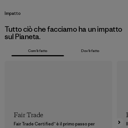
Impatto
Tutto ciò che facciamo ha un impatto
sul Pianeta.
Com’è fatto
Dov’è fatto
Fair Trade
Fair Trade Certified™ è il primo passo per
I