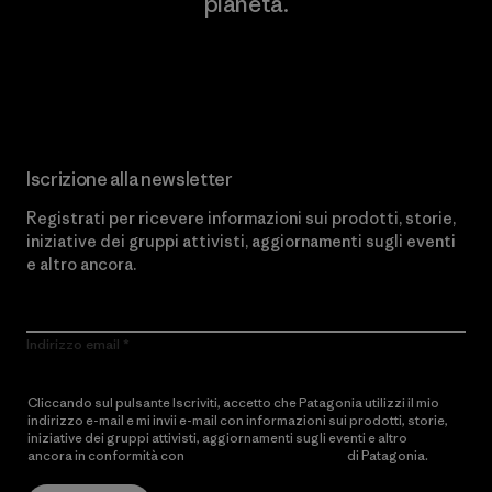
pianeta.
Scopri di più sul nostro impegno
Iscrizione alla newsletter
Registrati per ricevere informazioni sui prodotti, storie,
iniziative dei gruppi attivisti, aggiornamenti sugli eventi
e altro ancora.
Indirizzo email
Cliccando sul pulsante Iscriviti, accetto che Patagonia utilizzi il mio
indirizzo e-mail e mi invii e-mail con informazioni sui prodotti, storie,
iniziative dei gruppi attivisti, aggiornamenti sugli eventi e altro
ancora in conformità con
l’Informativa sulla privacy
di Patagonia.