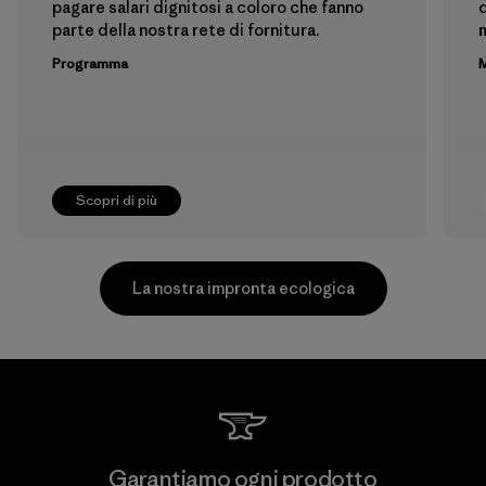
pagare salari dignitosi a coloro che fanno
d
parte della nostra rete di fornitura.
m
Programma
M
Scopri di più
La nostra impronta ecologica
Singtex Industrial
Garantiamo ogni prodotto