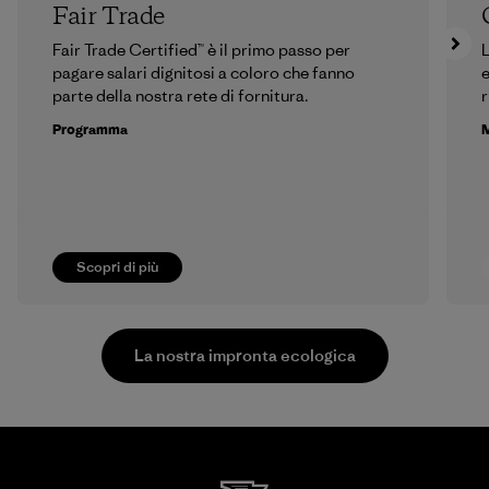
Fair Trade
Fair Trade Certified™ è il primo passo per
L
pagare salari dignitosi a coloro che fanno
e
parte della nostra rete di fornitura.
r
Programma
M
Scopri di più
La nostra impronta ecologica