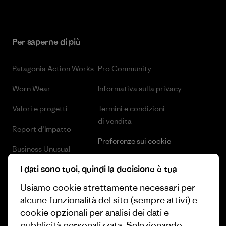
Per saperne di più
Patagonia Action Works
Pro Community
Worn Wear
Informativa sulla privacy
Valori e progetti
Termini e condizioni
di vendita
Report d’Impatto
Preferenze sui cookie
Business Unusual
Lavora con noi
I dati sono tuoi, quindi la decisione è tua
Obiettivi climatici
Stampa e media
Usiamo cookie strettamente necessari per
1% For The Planet
alcune funzionalità del sito (sempre attivi) e
Industry program
Come finanziamo
cookie opzionali per analisi dei dati e
Programma di affiliazione
pubblicità personalizzata. Selezionando