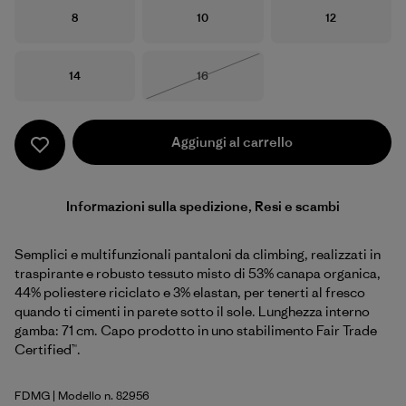
Taglia
Taglia
Taglia
8
10
12
Taglia
Taglia
14
16
Esaurito
Aggiungi al carrello
Informazioni sulla spedizione, Resi e scambi
Semplici e multifunzionali pantaloni da climbing, realizzati in
traspirante e robusto tessuto misto di 53% canapa organica,
44% poliestere riciclato e 3% elastan, per tenerti al fresco
quando ti cimenti in parete sotto il sole. Lunghezza interno
gamba: 71 cm. Capo prodotto in uno stabilimento Fair Trade
Certified™.
FDMG
| Modello n. 82956
Faded Magenta