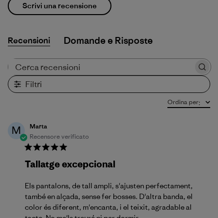
Scrivi una recensione
Recensioni
Cerca recensioni
Filtri
Ordina per
:
Marta
M
Recensore verificato
Tallatge excepcional
Els pantalons, de tall ampli, s'ajusten perfectament,
també en alçada, sense fer bosses. D'altra banda, el
color és diferent, m'encanta, i el teixit, agradable al
tacte. No me'ls treuré ni per dormir.