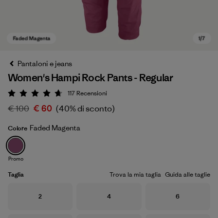
Pantaloni e jeans
Women's Hampi Rock Pants - Regular
117
Recensioni
Valutazione: 4.7 / 5
€ 100
€ 60
(40% di sconto)
Faded Magenta
Colore
Faded Magenta
Promo
Taglia
Trova la mia taglia
Guida alle taglie
Taglia
Taglia
Taglia
2
4
6