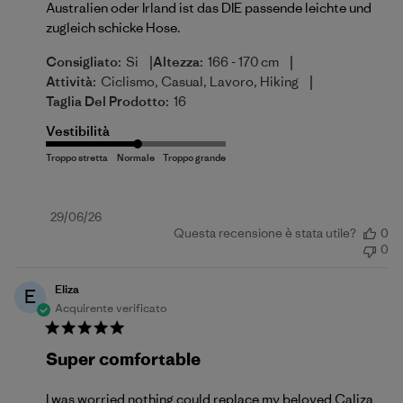
Australien oder Irland ist das DIE passende leichte und
zugleich schicke Hose.
|
|
Consigliato:
Si
Altezza:
166 - 170 cm
|
Attività:
Ciclismo, Casual, Lavoro, Hiking
Taglia Del Prodotto:
16
Vestibilità
Data
29/06/26
Questa recensione è stata utile?
0
di
0
pubblicazione
Eliza
E
Acquirente verificato
Super comfortable
I was worried nothing could replace my beloved Caliza