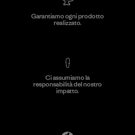
Youngone Namdinh Co., Ltd.
Garantiamo ogni prodotto
realizzato.
Factory
Garanzia Corazzata
Ci assumiamo la
responsabilità del nostro
Scopri di più
impatto.
Scopri di più sulla nostra impronta
ecologica