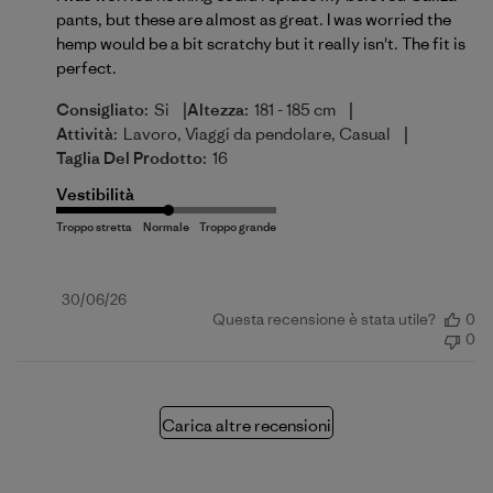
pants, but these are almost as great. I was worried the
hemp would be a bit scratchy but it really isn't. The fit is
perfect.
|
|
Consigliato:
Si
Altezza:
181 - 185 cm
|
Attività:
Lavoro, Viaggi da pendolare, Casual
Taglia Del Prodotto:
16
Vestibilità
Data
30/06/26
Questa recensione è stata utile?
0
di
0
pubblicazione
Carica altre recensioni