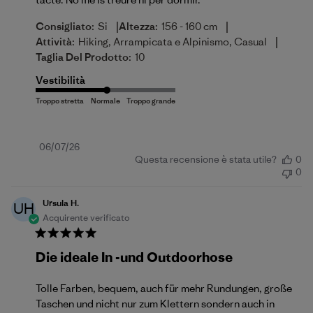
|
|
Consigliato:
Si
Altezza:
156 - 160 cm
|
Attività:
Hiking, Arrampicata e Alpinismo, Casual
Taglia Del Prodotto:
10
Vestibilità
Data
06/07/26
Questa recensione è stata utile?
0
di
0
pubblicazione
Ursula H.
UH
Acquirente verificato
Die ideale In -und Outdoorhose
Tolle Farben, bequem, auch für mehr Rundungen, große
Taschen und nicht nur zum Klettern sondern auch in