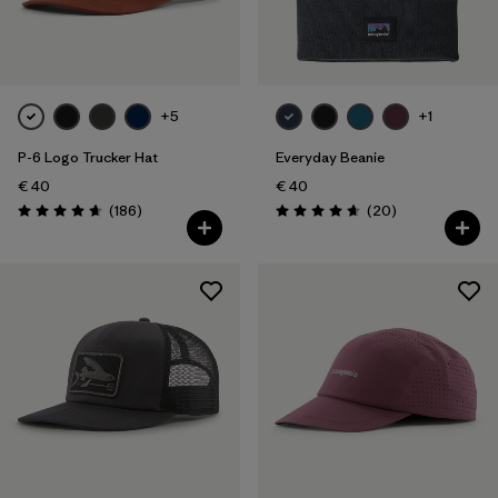
Filtra per
Colore
Filtra per
Prezzo
+5
+1
P-6 Logo Trucker Hat
Everyday Beanie
Filtra per
Caratteristiche
€ 40
€ 40
Recensioni
Recensioni
(186
)
(20
)
Filtra per
Tessuto
Valutazione: 4.7 / 5
Valutazione: 4.7 / 5