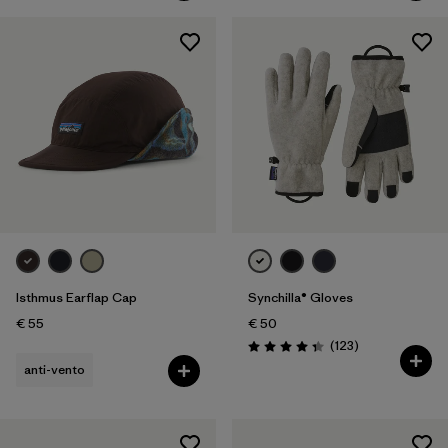
Isthmus Earflap Cap
Synchilla® Gloves
€ 55
€ 50
Recensioni
(123
)
Valutazione: 4.3 / 5
anti-vento