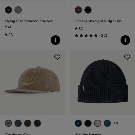
Flying Fish Relaxed Trucker
Ultralightweight Ridge Hat
Hat
€ 50
€ 40
Recensioni
(22
)
Valutazione: 4.8 / 5
+3
Brodeo Beanie
Corduroy Cap