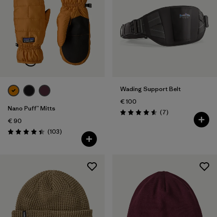
Wading Support Belt
€ 100
Nano Puff™ Mitts
Recensioni
(7
)
Valutazione: 4.6 / 5
€ 90
Recensioni
(103
)
Valutazione: 4.4 / 5