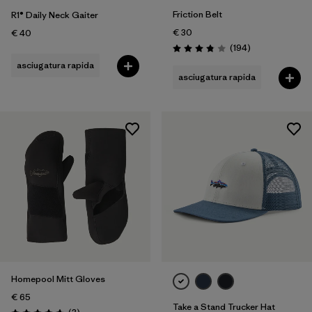
Friction Belt
R1® Daily Neck Gaiter
€ 30
€ 40
Recensioni
(194
)
Valutazione: 3.8 / 5
asciugatura rapida
asciugatura rapida
Homepool Mitt Gloves
€ 65
Take a Stand Trucker Hat
Recensioni