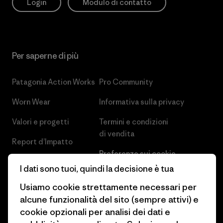
Login
Modulo di contatto
Per saperne di più
Patagonia Action Works
Pro Community
Worn Wear
Informativa sulla privacy
Valori e progetti
Termini e condizioni
di vendita
Report d’Impatto
Preferenze sui cookie
Business Unusual
I dati sono tuoi, quindi la decisione è tua
Lavora con noi
Obiettivi climatici
Usiamo cookie strettamente necessari per
Stampa e media
alcune funzionalità del sito (sempre attivi) e
1% For The Planet
cookie opzionali per analisi dei dati e
Industry program
Come finanziamo