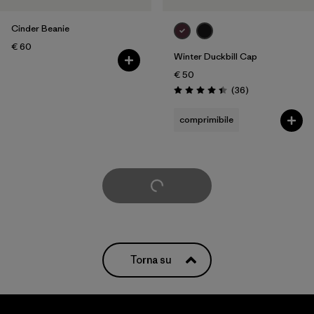
Cinder Beanie
€ 60
Winter Duckbill Cap
€ 50
Recensioni
(36
)
Valutazione: 4.4 / 5
comprimibile
Carica di più
Torna su