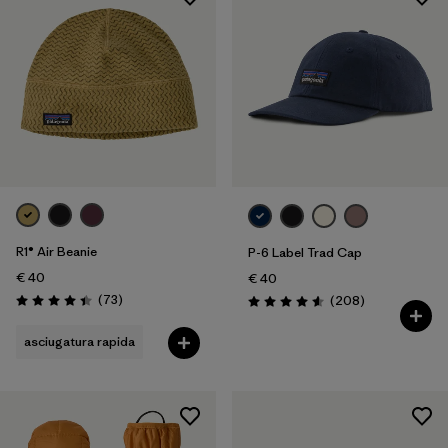
R1® Air Beanie
P-6 Label Trad Cap
€ 40
€ 40
Recensioni
(73
)
Recensioni
(208
)
Valutazione: 4.4 / 5
Valutazione: 4.6 / 5
asciugatura rapida