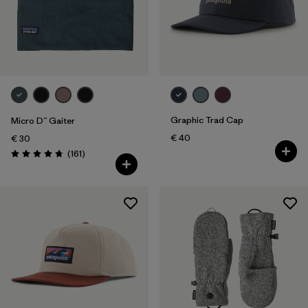
Graphic Trad Cap
Micro D™ Gaiter
€ 40
€ 30
Recensioni
(161
)
Valutazione: 4.7 / 5