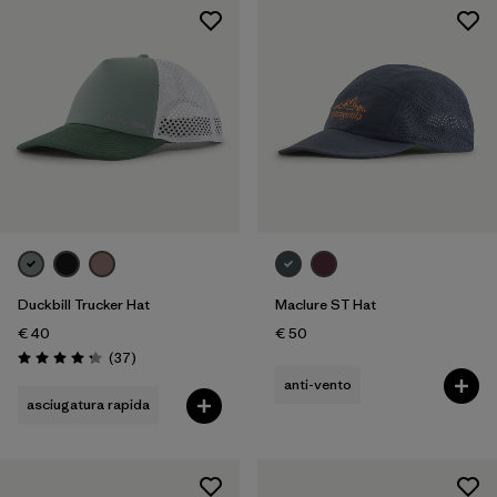
Duckbill Trucker Hat
Maclure ST Hat
€ 40
€ 50
Recensioni
(37
)
Valutazione: 4.3 / 5
anti-vento
asciugatura rapida