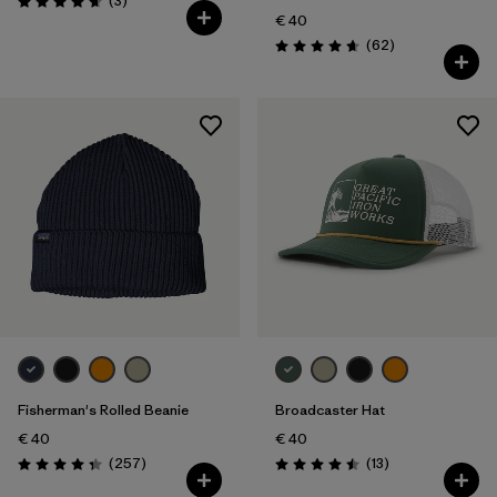
(3
)
Valutazione: 4.7 / 5
€ 40
Recensioni
(62
)
Valutazione: 4.6 / 5
Fisherman's Rolled Beanie
Broadcaster Hat
€ 40
€ 40
Recensioni
Recensioni
(257
)
(13
)
Valutazione: 4.3 / 5
Valutazione: 4.5 / 5