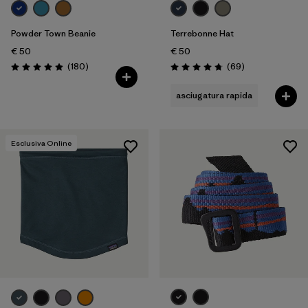
Powder Town Beanie
Terrebonne Hat
€ 50
€ 50
Recensioni
Recensioni
(180
)
(69
)
Valutazione: 4.9 / 5
Valutazione: 4.8 / 5
asciugatura rapida
Esclusiva Online