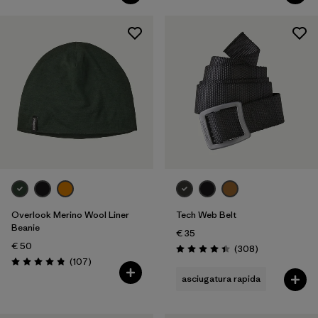
Overlook Merino Wool Liner
Tech Web Belt
Beanie
€ 35
€ 50
Recensioni
(308
)
Valutazione: 4.4 / 5
Recensioni
(107
)
Valutazione: 4.8 / 5
asciugatura rapida