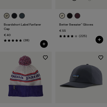
Boardshort Label Funfarer
Better Sweater™ Gloves
Cap
€ 55
€ 40
Recensioni
(225
)
Valutazione: 4.0 / 5
Recensioni
(38
)
Valutazione: 4.8 / 5