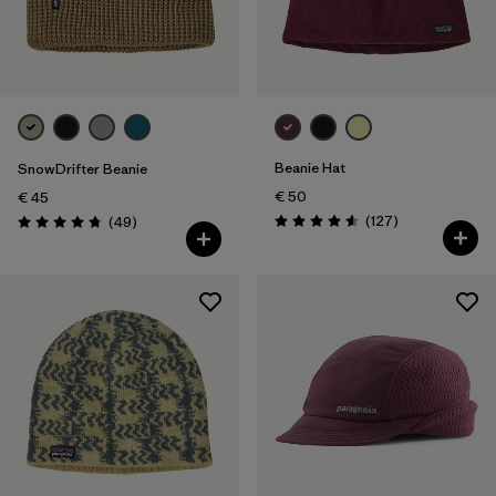
Beanie Hat
SnowDrifter Beanie
€ 50
€ 45
Recensioni
Recensioni
(127
)
(49
)
Valutazione: 4.6 / 5
Valutazione: 4.7 / 5