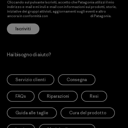
Cliccando sul pulsante Iscriviti, accetto che Patagonia utilizzi il mio
indirizzo e-mail e mi invii e-mail con informazioni sui prodotti, storie,
iniziative dei gruppi attivisti, aggiornamenti sugli eventi e altro
ancora in conformità con
l’Informativa sulla privacy
di Patagonia.
Iscriviti
Hai bisogno di aiuto?
Servizio clienti
Consegna
FAQs
Riparazioni
Resi
Guida alle taglie
Cura del prodotto