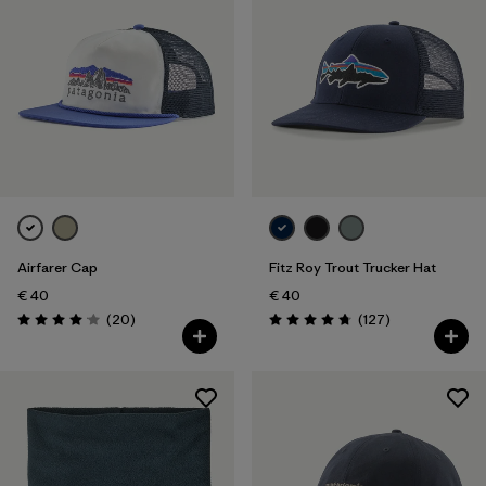
Airfarer Cap
Fitz Roy Trout Trucker Hat
€ 40
€ 40
Recensioni
Recensioni
(20
)
(127
)
Valutazione: 4.1 / 5
Valutazione: 4.8 / 5