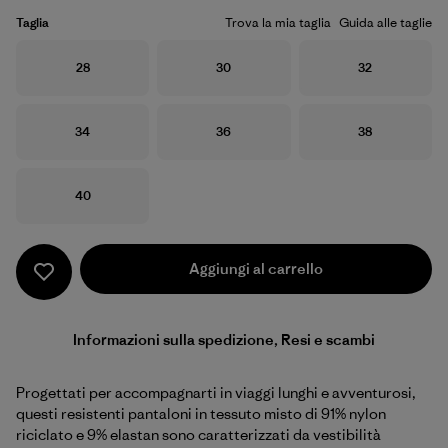
Taglia
Trova la mia taglia
Guida alle taglie
Taglia
Taglia
Taglia
28
30
32
Taglia
Taglia
Taglia
34
36
38
Taglia
40
Aggiungi al carrello
Informazioni sulla spedizione, Resi e scambi
Progettati per accompagnarti in viaggi lunghi e avventurosi,
questi resistenti pantaloni in tessuto misto di 91% nylon
riciclato e 9% elastan sono caratterizzati da vestibilità