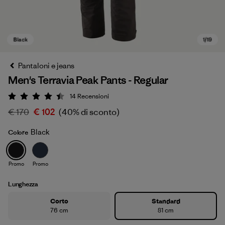
Pantaloni e jeans
Men's Terravia Peak Pants - Regular
14
Recensioni
Valutazione: 4.4 / 5
€ 170
€ 102
(40% di sconto)
Black
Colore
Black
Promo
Promo
Lunghezza
Corto
Standard
76 cm
81 cm