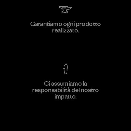
Singtex Industrial
Garantiamo ogni prodotto
realizzato.
Material-supplier
F
Garanzia Corazzata
Ci assumiamo la
responsabilità del nostro
Scopri di più
impatto.
Scopri di più sulla nostra impronta
ecologica