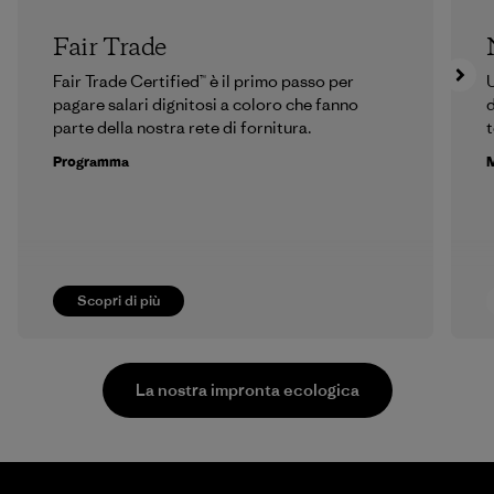
Fair Trade
Fair Trade Certified™ è il primo passo per
U
pagare salari dignitosi a coloro che fanno
d
parte della nostra rete di fornitura.
t
Programma
M
Scopri di più
La nostra impronta ecologica