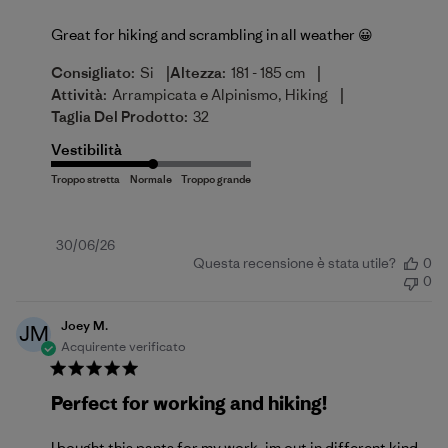
Great for hiking and scrambling in all weather 😀
|
|
Consigliato:
Si
Altezza:
181 - 185 cm
|
Attività:
Arrampicata e Alpinismo, Hiking
Taglia Del Prodotto:
32
Vestibilità
Data
30/06/26
Questa recensione è stata utile?
0
di
0
pubblicazione
Joey M.
JM
Acquirente verificato
Perfect for working and hiking!
I bought this pants for my work, im out in different kind