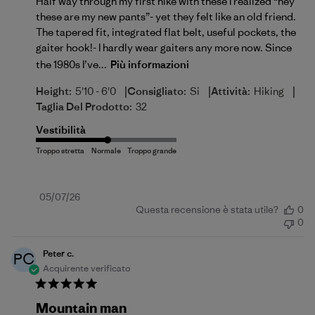
Half way through my first hike with these I realized “hey
these are my new pants”- yet they felt like an old friend.
The tapered fit, integrated flat belt, useful pockets, the
gaiter hook!- I hardly wear gaiters any more now. Since
the 1980s I’ve...
Più informazioni
|
|
|
Height:
5'10 - 6'0
Consigliato:
Si
Attività:
Hiking
Taglia Del Prodotto:
32
Vestibilità
Data
05/07/26
Questa recensione è stata utile?
0
di
0
pubblicazione
Peter c.
PC
Acquirente verificato
Mountain man