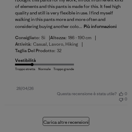
of elements and this pants is made for this. It feel high
quality and still is very flexible in use. I find myself
walking in this pants more and more often and
considering buying another colo...
Più informazioni
|
|
Consigliato:
Si
Altezza:
186 - 190 cm
|
Attività:
Casual, Lavoro, Hiking
Taglia Del Prodotto:
32
Vestibilità
Data
28/04/26
Questa recensione è stata utile?
0
di
0
pubblicazione
Carica altre recensioni