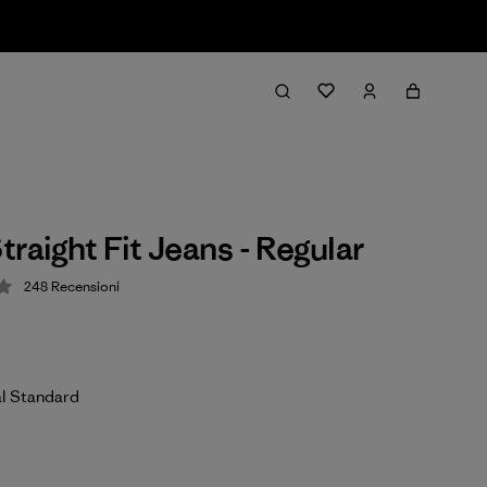
traight Fit Jeans - Regular
248
Recensioni
zione: 4.3 / 5
al Standard