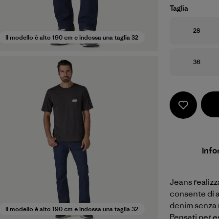
Taglia
Taglia
28
Il modello è alto 190 cm e indossa una taglia 32
Taglia
36
Info
Jeans realizz
consente di a
denim senza r
Il modello è alto 190 cm e indossa una taglia 32
Pensati per e