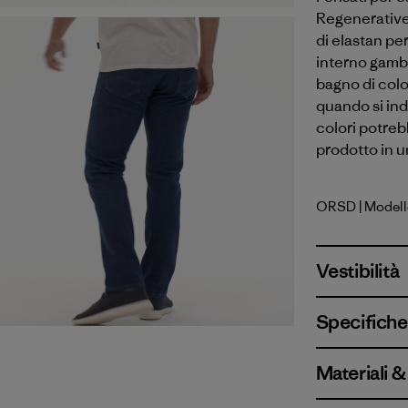
Regenerative 
di elastan pe
interno gamba:
bagno di colo
quando si ind
colori potreb
prodotto in u
ORSD
| Modell
Original 
Vestibilità
Specifiche 
Materiali 