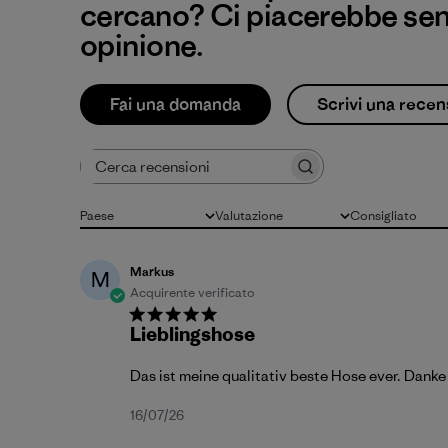
cercano? Ci piacerebbe sent
opinione.
Fai una domanda
Scrivi una recen
Cerca recensioni
Paese
Valutazione
Consigliato
Tutto
Tutte le valutazioni
Tutto
Markus
M
Acquirente verificato
Lieblingshose
Das ist meine qualitativ beste Hose ever. Danke
Data
16/07/26
di