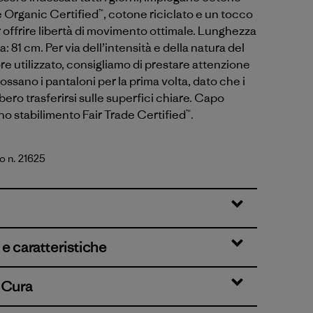
Organic Certified™, cotone riciclato e un tocco
r offrire libertà di movimento ottimale. Lunghezza
 81 cm. Per via dell’intensità e della natura del
re utilizzato, consigliamo di prestare attenzione
ossano i pantaloni per la prima volta, dato che i
bero trasferirsi sulle superfici chiare. Capo
no stabilimento Fair Trade Certified™.
o n. 21625
Standard
e caratteristiche
& Cura