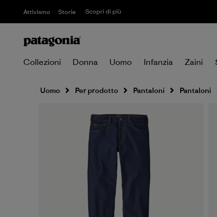
Scopri di più
Attivismo
Storie
Collezioni
Donna
Uomo
Infanzia
Zaini
Uomo
Per prodotto
Pantaloni
Pantaloni