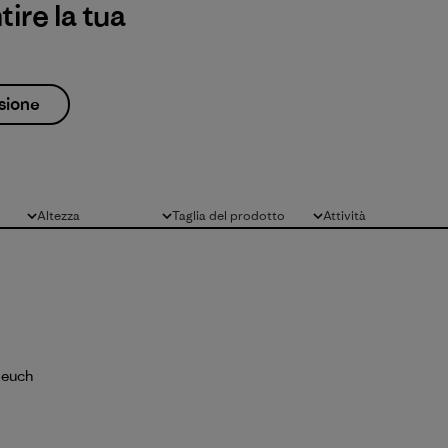
ire la tua
sione
Altezza
Taglia del prodotto
Attività
Tutto
Tutto
Tutto
 euch