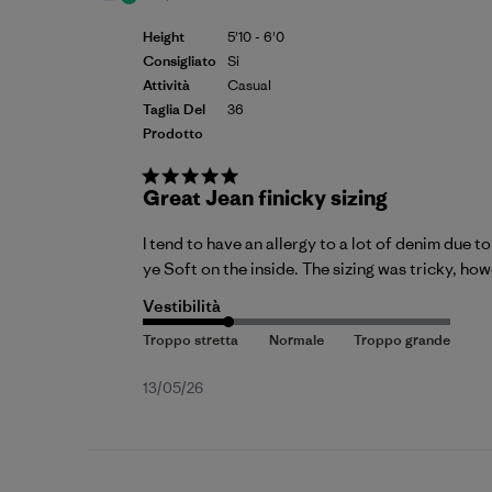
Height
5'10 - 6'0
Consigliato
Si
Attività
Casual
Taglia Del
36
Prodotto
Great Jean finicky sizing
I tend to have an allergy to a lot of denim due 
ye Soft on the inside. The sizing was tricky, howe
Vestibilità
Data
13/05/26
di
pubblicazione