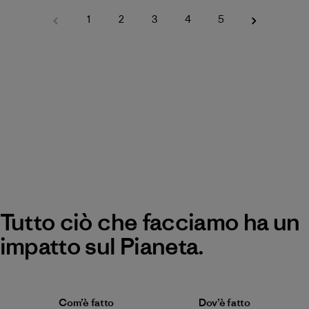
1
2
3
4
5
Tutto ciò che facciamo ha un
impatto sul Pianeta.
Com’è fatto
Dov’è fatto