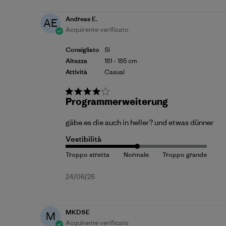
pubblicazione
Andreas E.
AE
Acquirente verificato
Consigliato
Si
Altezza
181 - 185 cm
Attività
Casual
Programmerweiterung
gäbe es die auch in heller? und etwas dünner
Vestibilità
Data
24/06/26
di
pubblicazione
MKDSE
M
Acquirente verificato