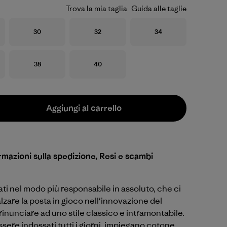
Trova la mia taglia
Guida alle taglie
Taglia
Taglia
Taglia
30
32
34
Taglia
Taglia
38
40
Aggiungi al carrello
rmazioni sulla spedizione, Resi e scambi
ati nel modo più responsabile in assoluto, che ci
lzare la posta in gioco nell'innovazione del
inunciare ad uno stile classico e intramontabile.
ssere indossati tutti i giorni, impiegano cotone