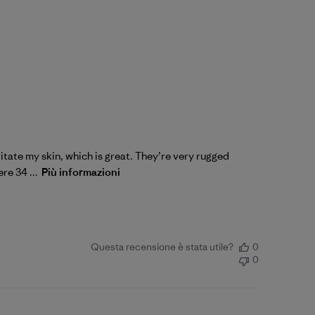
ritate my skin, which is great. They’re very rugged
re 34 ...
Più informazioni
Questa recensione è stata utile?
0
0