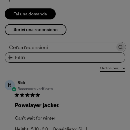
Fai una domanda
Scrivi una recensione
Cerca recensioni
Filtri
Ordina per
:
Rick
R
Recensore verificato
Powslayer jacket
Can’t wait for winter
|
|
Height:
5'10 - 6'0
Consigliato:
Si