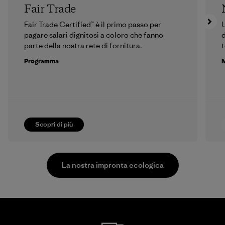
Fair Trade
Fair Trade Certified™ è il primo passo per
U
pagare salari dignitosi a coloro che fanno
d
parte della nostra rete di fornitura.
t
Programma
M
Scopri di più
La nostra impronta ecologica