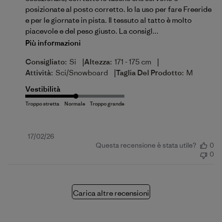
posizionate al posto corretto. Io la uso per fare Freeride
e per le giornate in pista. Il tessuto al tatto è molto
piacevole e del peso giusto. La consigl...
Più informazioni
|
|
Consigliato:
Si
Altezza:
171 - 175 cm
|
Attività:
Sci/Snowboard
Taglia Del Prodotto:
M
Vestibilità
Data
17/02/26
Questa recensione è stata utile?
0
di
0
pubblicazione
Carica altre recensioni