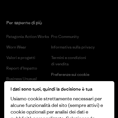
Per saperne di più
Patagonia Action Works
Pro Community
Worn Wear
Informativa sulla privacy
Valori e progetti
Termini e condizioni
di vendita
Report d’Impatto
Preferenze sui cookie
Business Unusual
Lavora con noi
I dati sono tuoi, quindi la decisione è tua
Obiettivi climatici
Stampa e media
Usiamo cookie strettamente necessari per
1% For The Planet
alcune funzionalità del sito (sempre attivi) e
Industry program
Come finanziamo
cookie opzionali per analisi dei dati e
Programma di affiliazione