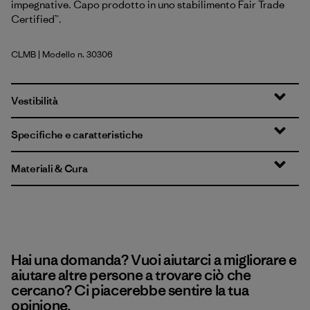
impegnative. Capo prodotto in uno stabilimento Fair Trade
Certified™.
CLMB
| Modello n. 30306
Clement Blue
Vestibilità
Specifiche e caratteristiche
Materiali & Cura
Hai una domanda? Vuoi aiutarci a migliorare e
aiutare altre persone a trovare ciò che
cercano? Ci piacerebbe sentire la tua
opinione.