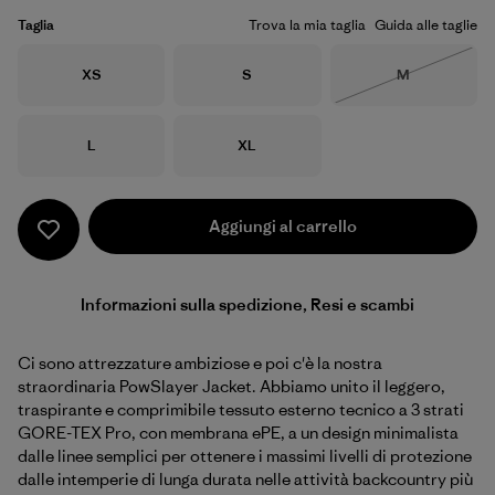
Taglia
Trova la mia taglia
Guida alle taglie
Taglia
Taglia
Taglia
XS
S
M
Esaurito
Taglia
Taglia
L
XL
Aggiungi al carrello
Informazioni sulla spedizione, Resi e scambi
Ci sono attrezzature ambiziose e poi c'è la nostra
straordinaria PowSlayer Jacket. Abbiamo unito il leggero,
traspirante e comprimibile tessuto esterno tecnico a 3 strati
GORE-TEX Pro, con membrana ePE, a un design minimalista
dalle linee semplici per ottenere i massimi livelli di protezione
dalle intemperie di lunga durata nelle attività backcountry più