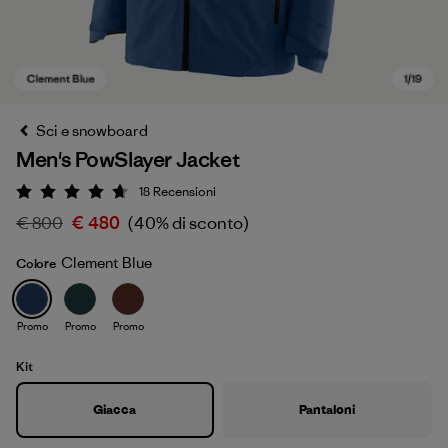
Sci e snowboard
Men's PowSlayer Jacket
18
Recensioni
Valutazione: 4.7 / 5
€ 800
€ 480
(40% di sconto)
Clement Blue
Colore
Clement Blue
Promo
Promo
Promo
Kit
Giacca
Pantaloni