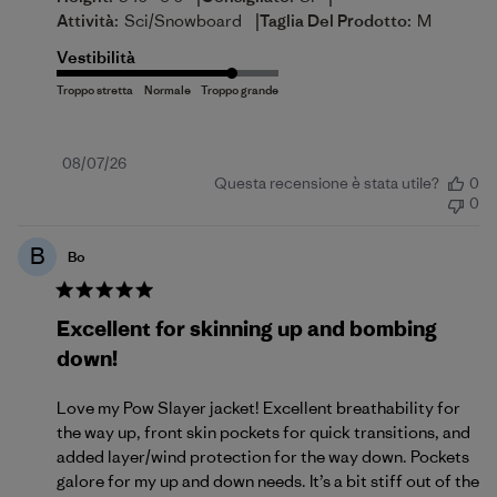
|
Attività:
Sci/Snowboard
Taglia Del Prodotto:
M
Vestibilità
Data
08/07/26
Questa recensione è stata utile?
0
di
0
pubblicazione
B
Bo
Excellent for skinning up and bombing
down!
Love my Pow Slayer jacket! Excellent breathability for
the way up, front skin pockets for quick transitions, and
added layer/wind protection for the way down. Pockets
galore for my up and down needs. It’s a bit stiff out of the