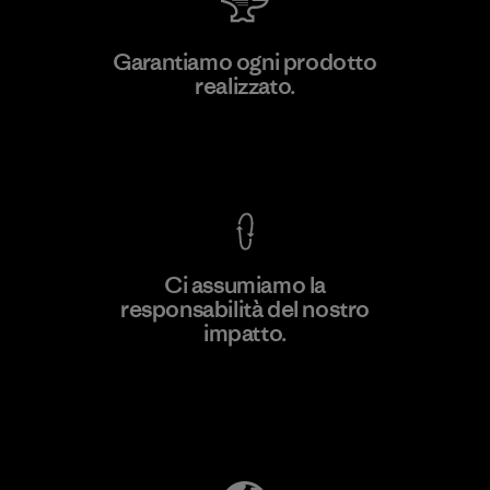
W.L. Gore & Associates, Inc.
Garantiamo ogni prodotto
realizzato.
Material-supplier
F
Garanzia Corazzata
Ci assumiamo la
responsabilità del nostro
Scopri di più
impatto.
Scopri di più sulla nostra impronta
ecologica