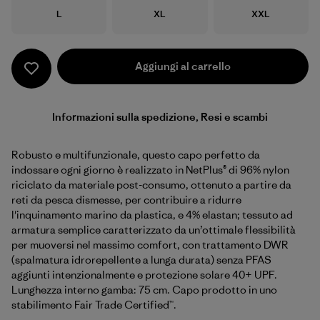
Taglia
Taglia
Taglia
L
XL
XXL
Aggiungi al carrello
Informazioni sulla spedizione, Resi e scambi
Robusto e multifunzionale, questo capo perfetto da
indossare ogni giorno è realizzato in NetPlus® di 96% nylon
riciclato da materiale post-consumo, ottenuto a partire da
reti da pesca dismesse, per contribuire a ridurre
l'inquinamento marino da plastica, e 4% elastan; tessuto ad
armatura semplice caratterizzato da un’ottimale flessibilità
per muoversi nel massimo comfort, con trattamento DWR
(spalmatura idrorepellente a lunga durata) senza PFAS
aggiunti intenzionalmente e protezione solare 40+ UPF.
Lunghezza interno gamba: 75 cm. Capo prodotto in uno
stabilimento Fair Trade Certified™.