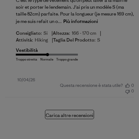
C'est le type de vêtement qu'on peut laver à la main le
soir et porter le lendemain. J'ai pris un modèle S (ma
taille 82cm) parfaite. Pour la longueur (je mesure 169 cm),
je me suis refait un o...
Più informazioni
|
|
Consigliato:
Si
Altezza:
166 - 170 cm
|
Attività:
Hiking
Taglia Del Prodotto:
S
Vestibilità
Data
10/04/26
Questa recensione è stata utile?
0
di
0
pubblicazione
Carica altre recensioni