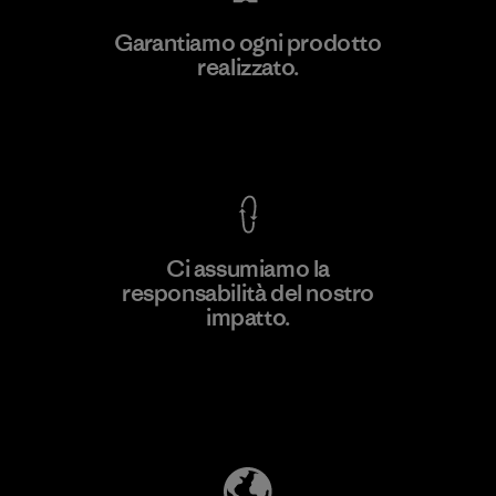
Hirdaramani Industries (Pvt)
Garantiamo ogni prodotto
Ltd. - Kahathuduwa
realizzato.
M
Factory
Garanzia Corazzata
Ci assumiamo la
responsabilità del nostro
Scopri di più
impatto.
Scopri di più sulla nostra impronta
ecologica