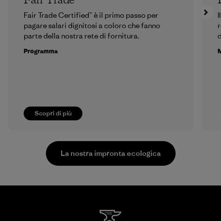
Fair Trade
Fair Trade Certified™ è il primo passo per
I
pagare salari dignitosi a coloro che fanno
r
parte della nostra rete di fornitura.
d
Programma
M
Scopri di più
La nostra impronta ecologica