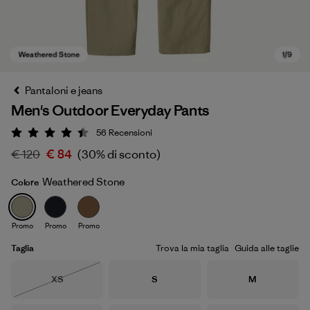
Pantaloni e jeans
Men's Outdoor Everyday Pants
56
Recensioni
Valutazione: 4.4 / 5
€ 120
€ 84
(30% di sconto)
Weathered Stone
Colore
Weathered Stone
Promo
Promo
Promo
Taglia
Trova la mia taglia
Guida alle taglie
Taglia
Taglia
Taglia
XS
S
M
Esaurito