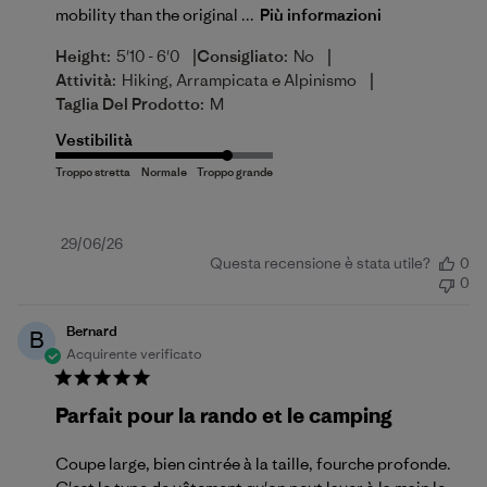
mobility than the original ...
Più informazioni
|
|
Height:
5'10 - 6'0
Consigliato:
No
|
Attività:
Hiking, Arrampicata e Alpinismo
Taglia Del Prodotto:
M
Vestibilità
Data
29/06/26
Questa recensione è stata utile?
0
di
0
pubblicazione
Bernard
B
Acquirente verificato
Parfait pour la rando et le camping
Coupe large, bien cintrée à la taille, fourche profonde.