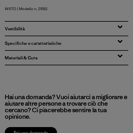
WSTO
| Modello n. 21582
Weathered Stone
Vestibilità
Specifiche e caratteristiche
Materiali & Cura
Hai una domanda? Vuoi aiutarci a migliorare e
aiutare altre persone a trovare ciò che
cercano? Ci piacerebbe sentire la tua
opinione.
Fai una domanda