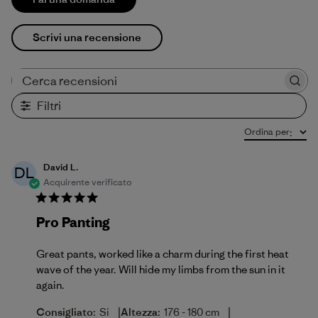
Scrivi una recensione
Cerca recensioni
Filtri
Ordina per
:
David L.
DL
Acquirente verificato
Pro Panting
Great pants, worked like a charm during the first heat
wave of the year. Will hide my limbs from the sun in it
again.
|
|
Consigliato:
Si
Altezza:
176 - 180 cm