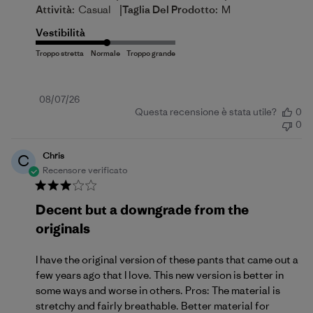
|
Attività:
Casual
Taglia Del Prodotto:
M
Vestibilità
Data
08/07/26
Questa recensione è stata utile?
0
di
0
pubblicazione
Chris
C
Recensore verificato
Decent but a downgrade from the
originals
I have the original version of these pants that came out a
few years ago that I love. This new version is better in
some ways and worse in others. Pros: The material is
stretchy and fairly breathable. Better material for