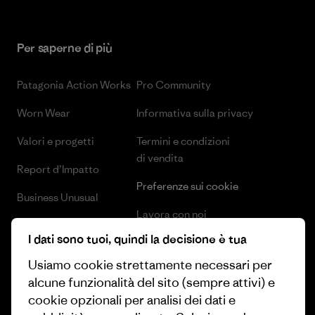
Per saperne di più
Patagonia Action Works
Pro Community
Worn Wear
Informativa sulla privacy
Valori e progetti
Termini e condizioni
di vendita
Report d’Impatto
Preferenze sui cookie
Business Unusual
Lavora con noi
Obiettivi climatici
I dati sono tuoi, quindi la decisione è tua
Stampa e media
1% For The Planet
Usiamo cookie strettamente necessari per
Industry program
alcune funzionalità del sito (sempre attivi) e
Come finanziamo
cookie opzionali per analisi dei dati e
Programma di affiliazione
Buoni regalo