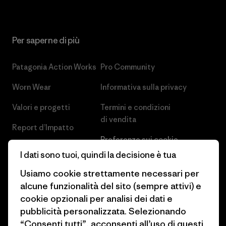
Per saperne di più
Patagonia Action Works
Pro Community
Worn Wear
Informativa sulla privacy
Valori e progetti
Termini e condizioni
di vendita
Report d’Impatto
Preferenze sui cookie
Business Unusual
I dati sono tuoi, quindi la decisione è tua
Lavora con noi
Obiettivi climatici
Usiamo cookie strettamente necessari per
Stampa e media
alcune funzionalità del sito (sempre attivi) e
1% For The Planet
cookie opzionali per analisi dei dati e
Industry program
Come finanziamo
pubblicità personalizzata. Selezionando
Programma di affiliazione
“Consenti tutti”, acconsenti all’uso di questi