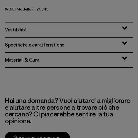
INBK
| Modello n. 20345
Ink Black
Vestibilità
Specifiche e caratteristiche
Materiali & Cura
Hai una domanda? Vuoi aiutarci a migliorare
e aiutare altre persone a trovare ciò che
cercano? Ci piacerebbe sentire la tua
opinione.
Scrivi una recensione