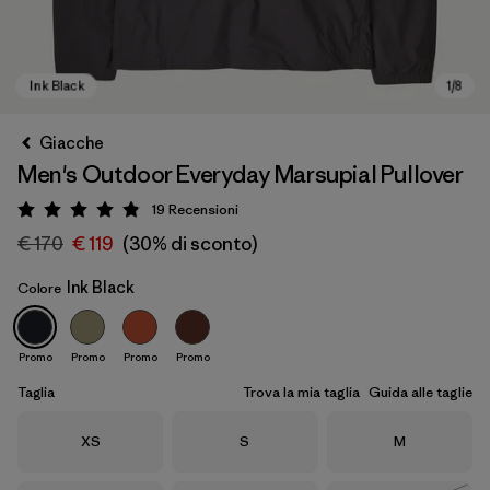
Giacche
Men's Outdoor Everyday Marsupial Pullover
19
Recensioni
Valutazione: 4.9 / 5
€ 170
€ 119
(30% di sconto)
Ink Black
Colore
Ink Black
Promo
Promo
Promo
Promo
Taglia
Trova la mia taglia
Guida alle taglie
Taglia
Taglia
Taglia
XS
S
M