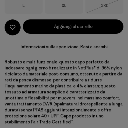
Taglia
Taglia
Taglia
L
XL
XXL
Esaurito
Aggiungi al carrello
Informazioni sulla spedizione, Resi e scambi
Robusto e multifunzionale, questo capo perfetto da
indossare ogni giorno è realizzato in NetPlus® di 96% nylon
riciclato da materiale post-consumo, ottenuto a partire da
reti da pesca dismesse, per contribuire a ridurre
l'inquinamento marino da plastica, e 4% elastan; questo
tessuto ad armatura semplice è caratterizzato da
un’ottimale flessibilità per muoversi nel massimo comfort,
vanta trattamento DWR (spalmatura idrorepellente a lunga
durata) senza PFAS aggiunti intenzionalmente e offre
protezione solare 40+ UPF. Capo prodotto in uno
stabilimento Fair Trade Certified™.