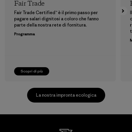
Fair Trade
Fair Trade Certified™ è il primo passo per
I
pagare salari dignitosi a coloro che fanno
c
parte della nostra rete di fornitura.
r
t
Programma
M
Scopri di più
La nostra impronta ecologica