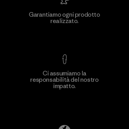
Formosa Taffeta Co., Ltd.
Garantiamo ogni prodotto
realizzato.
Material-supplier
F
Garanzia Corazzata
Ci assumiamo la
responsabilità del nostro
Scopri di più
impatto.
Scopri di più sulla nostra impronta
ecologica