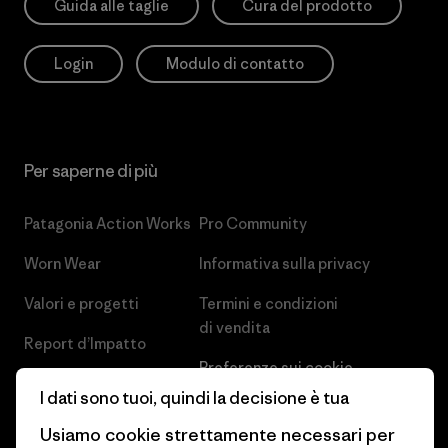
Guida alle taglie
Cura del prodotto
Login
Modulo di contatto
Per saperne di più
Patagonia Action Works
Pro Community
Worn Wear
Informativa sulla privacy
Valori e progetti
Termini e condizioni
di vendita
Report d’Impatto
Preferenze sui cookie
Business Unusual
I dati sono tuoi, quindi la decisione è tua
Lavora con noi
Obiettivi climatici
Usiamo cookie strettamente necessari per
Stampa e media