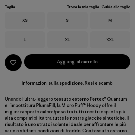
Taglia
Trova la mia taglia
Guida alle taglie
Taglia
Taglia
Taglia
XS
S
M
Taglia
Taglia
Taglia
L
XL
XXL
Aggiungi al carrello
Informazioni sulla spedizione, Resi e scambi
Unendo l'ultra-leggero tessuto esterno Pertex® Quantum
e l'imbottitura PlumaFill, la Micro Puff® Hoody offre il
miglior rapporto calore/peso tra tutti i nostri capi e la più
alta comprimibilità tra tutte le nostre giacche sintetiche. Il
risultato è uno strato isolante ideale per affrontare le più
varie e sfidanti condizioni di freddo. Con tessuto esterno