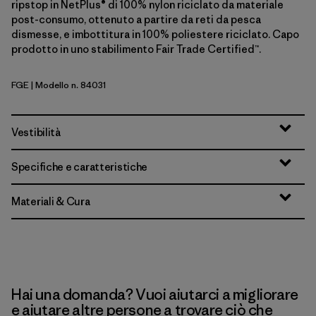
ripstop in NetPlus® di 100% nylon riciclato da materiale
post-consumo, ottenuto a partire da reti da pesca
dismesse, e imbottitura in 100% poliestere riciclato. Capo
prodotto in uno stabilimento Fair Trade Certified™.
FGE
| Modello n. 84031
Forge Grey
Vestibilità
Specifiche e caratteristiche
Materiali & Cura
Hai una domanda? Vuoi aiutarci a migliorare
e aiutare altre persone a trovare ciò che