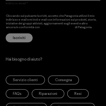
Indirizzo email
Cliccando sul pulsante Iscriviti, accetto che Patagonia utilizzi il mio
indirizzo e-mail e mi invii e-mail con informazioni sui prodotti, storie,
iniziative dei gruppi attivisti, aggiornamenti sugli eventi e altro
ancora in conformità con
l’Informativa sulla privacy
di Patagonia.
Iscriviti
Hai bisogno di aiuto?
Servizio clienti
Consegna
FAQs
Riparazioni
Resi