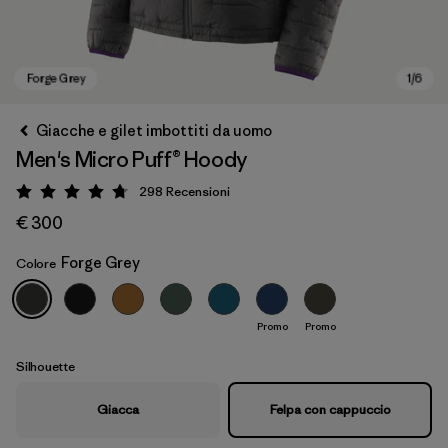
Giacche e gilet imbottiti da uomo
Men's Micro Puff® Hoody
298
Recensioni
Valutazione: 4.7 / 5
€ 300
Forge Grey
Colore
Forge Grey
Promo
Promo
Silhouette
Giacca
Felpa con cappuccio