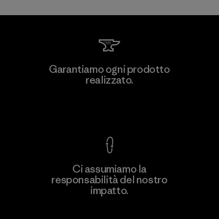
Kwang Viet Garment Co., Ltd
Garantiamo ogni prodotto
realizzato.
Factory
M
Garanzia Corazzata
Ci assumiamo la
responsabilità del nostro
Scopri di più
impatto.