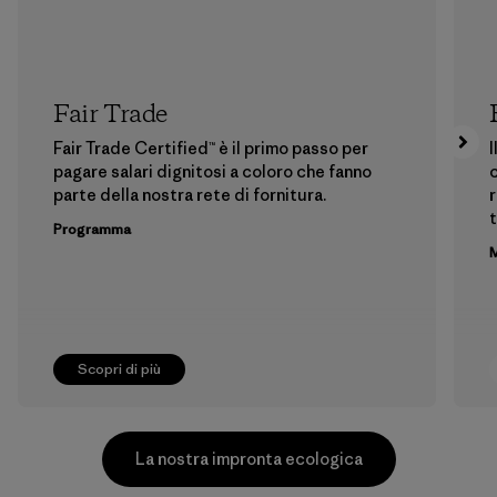
Fair Trade
Fair Trade Certified™ è il primo passo per
I
pagare salari dignitosi a coloro che fanno
c
parte della nostra rete di fornitura.
r
t
Programma
M
Scopri di più
La nostra impronta ecologica