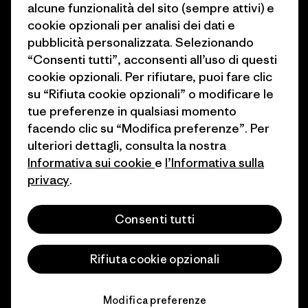
alcune funzionalità del sito (sempre attivi) e
1% For The Planet
cookie opzionali per analisi dei dati e
Industry program
Come finanziamo
pubblicità personalizzata. Selezionando
Programma di affiliazione
“Consenti tutti”, acconsenti all’uso di questi
Buoni regalo
cookie opzionali. Per rifiutare, puoi fare clic
Patagonia Italia Mappa del sito
su “Rifiuta cookie opzionali” o modificare le
Trova un negozio
tue preferenze in qualsiasi momento
facendo clic su “Modifica preferenze”. Per
ulteriori dettagli, consulta la nostra
Informativa sui cookie
e
l’Informativa sulla
privacy
.
© 2026 Patagonia, Inc. All Rights Reserved.
Consenti tutti
italiano
Rifiuta cookie opzionali
Modifica preferenze