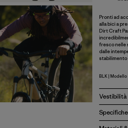
Pronti ad ac
alla bici a p
Dirt Craft Pa
incredibilmen
fresco nelle 
dalle intemp
stabilimento 
BLK
| Modello
Black
Vestibilità
Specifiche