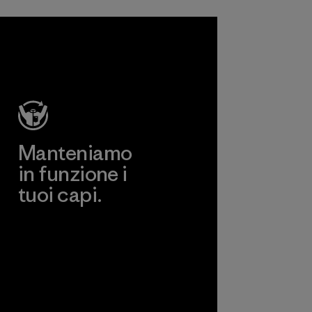
risultino non
dannosi per
l'ambiente, per i
lavoratori e per i
clienti finali.
Programma
Manteniamo
in funzione i
tuoi capi.
Worn Wear