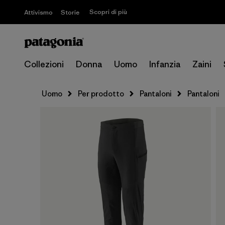
Scopri di più
Attivismo
Storie
Collezioni
Donna
Uomo
Infanzia
Zaini
Uomo
Per prodotto
Pantaloni
Pantaloni