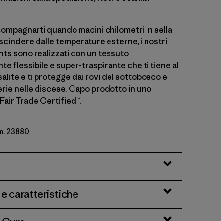
compagnarti quando macini chilometri in sella
rescindere dalle temperature esterne, i nostri
nts sono realizzati con un tessuto
te flessibile e super-traspirante che ti tiene al
salite e ti protegge dai rovi del sottobosco e
erie nelle discese. Capo prodotto in uno
Fair Trade Certified™.
 n. 23880
 e caratteristiche