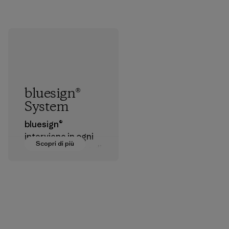
bluesign®
System
bluesign®
interviene in ogni
Scopri di più
fase della catena di
produzione dei
materiali tessili allo
scopo di approvare
agenti chimici,
processi, materiali
e prodotti che