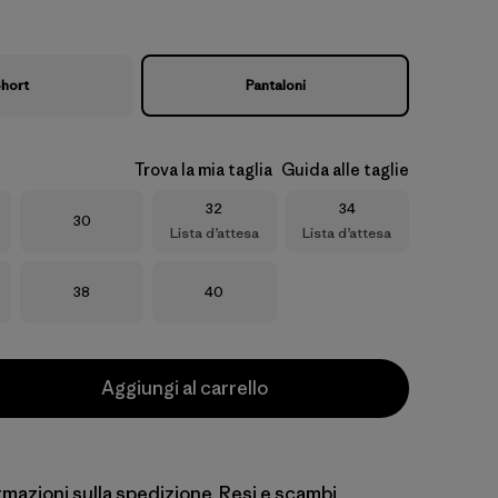
hort
Pantaloni
Trova la mia taglia
Guida alle taglie
Taglia
Taglia
32
34
Taglia
30
Lista d’attesa
Lista d’attesa
Taglia
Taglia
38
40
Aggiungi al carrello
rmazioni sulla spedizione, Resi e scambi