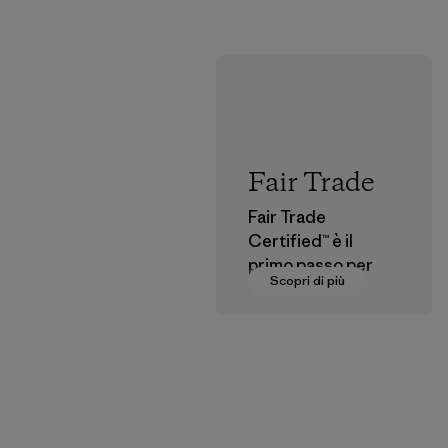
Fair Trade
Fair Trade
Certified™ è il
primo passo per
Scopri di più
pagare salari
dignitosi a coloro
che fanno parte
della nostra rete di
fornitura.
Programma