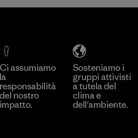
Li Peng
Youngone
Enterprise
Namdinh
Co., Ltd.
Co., Ltd.
Material-supplier
Factory
Scopri di più
Scopri di più
Ci assumiamo
Sosteniamo i
la
gruppi attivisti
responsabilità
a tutela del
del nostro
clima e
impatto.
dell'ambiente.
Scopri di più sulla nostra
Visita Patagonia Action
impronta ecologica
Works