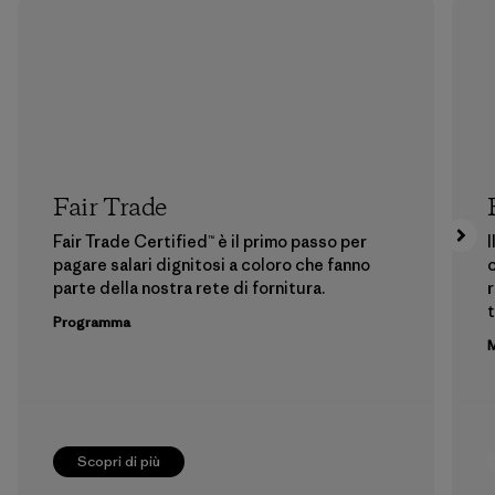
Fair Trade
Fair Trade Certified™ è il primo passo per
I
pagare salari dignitosi a coloro che fanno
c
parte della nostra rete di fornitura.
r
t
Programma
M
Scopri di più