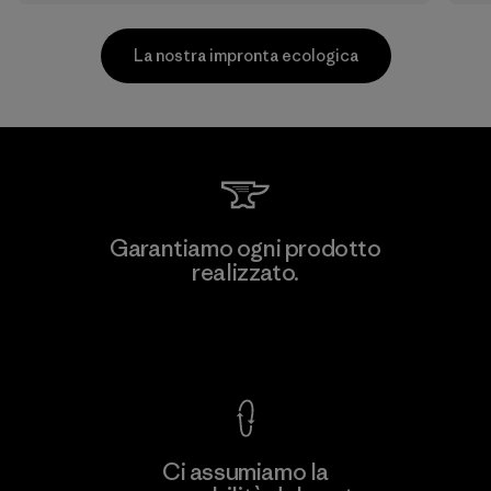
La nostra impronta ecologica
Formosa Taffeta Co., Ltd.
Garantiamo ogni prodotto
realizzato.
Material-supplier
F
Garanzia Corazzata
Ci assumiamo la