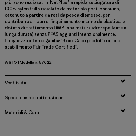
più, sono realizzati in NetPlus® a rapida asciugatura di
100% nylon faille riciclato da materiale post-consumo,
ottenuto a partire da reti da pesca dismesse, per
contribuire a ridurre l'inquinamento marino da plastica, e
dotato di trattamento DWR (spalmatura idrorepellente a
lunga durata) senza PFAS aggiunti intenzionalmente.
Lunghezza interno gamba: 13 cm. Capo prodotto in uno
stabilimento Fair Trade Certified™.
WSTO
| Modello n. 57022
Weathered Stone
Vestibilità
Specifiche e caratteristiche
Materiali & Cura