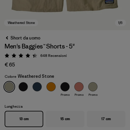
Short da uomo
Men's Baggies™ Shorts - 5"
648
Recensioni
Valutazione: 4.4 / 5
€ 65
Weathered Stone
Colore
Weathered Stone
Promo
Promo
Promo
Lunghezza
13 cm
15 cm
17 cm