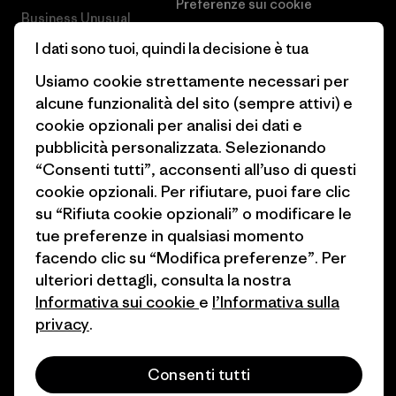
Preferenze sui cookie
Business Unusual
Lavora con noi
I dati sono tuoi, quindi la decisione è tua
Obiettivi climatici
Stampa e media
Usiamo cookie strettamente necessari per
1% For The Planet
alcune funzionalità del sito (sempre attivi) e
Industry program
cookie opzionali per analisi dei dati e
Come finanziamo
pubblicità personalizzata. Selezionando
Programma di affiliazione
Buoni regalo
“Consenti tutti”, acconsenti all’uso di questi
Patagonia Italia Mappa del sito
cookie opzionali. Per rifiutare, puoi fare clic
Trova un negozio
su “Rifiuta cookie opzionali” o modificare le
tue preferenze in qualsiasi momento
facendo clic su “Modifica preferenze”. Per
ulteriori dettagli, consulta la nostra
Informativa sui cookie
e
l’Informativa sulla
© 2026 Patagonia, Inc. All Rights Reserved.
privacy
.
Consenti tutti
italiano