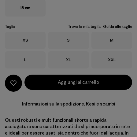
18 cm
Taglia
Trova la mia taglia
Guida alle taglie
Taglia
Taglia
Taglia
XS
S
M
Taglia
Taglia
Taglia
L
XL
XXL
Aggiungi al carrello
Informazioni sulla spedizione, Resi e scambi
Questi robusti e multifunzionali shorts a rapida
asciugatura sono caratterizzati da slip incorporato in rete
e ideali per essere usati sia dentro che fuori dall'acqua. In