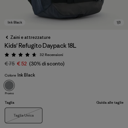
Zaini e attrezzature
Kids' Refugito Daypack 18L
32
Recensioni
Valutazione: 4.7 / 5
€ 75
€ 52
(30% di sconto)
Ink Black
Colore
Ink Black
Promo
Taglia
Guida alle taglie
Taglia
Taglia Unica
Esaurito