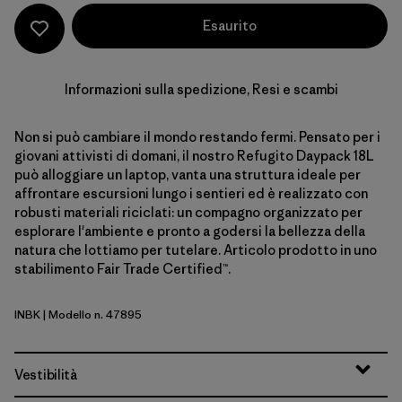
Esaurito
Informazioni sulla spedizione, Resi e scambi
Non si può cambiare il mondo restando fermi. Pensato per i
giovani attivisti di domani, il nostro Refugito Daypack 18L
può alloggiare un laptop, vanta una struttura ideale per
affrontare escursioni lungo i sentieri ed è realizzato con
robusti materiali riciclati: un compagno organizzato per
esplorare l'ambiente e pronto a godersi la bellezza della
natura che lottiamo per tutelare. Articolo prodotto in uno
stabilimento Fair Trade Certified™.
INBK
| Modello n. 47895
Ink Black
Vestibilità