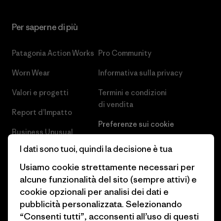
Per saperne di più
Patagonia Action Works
Pro Community
Worn Wear
Informativa sulla privacy
Valori e progetti
Termini e condizioni
di vendita
Report d’Impatto
Preferenze sui cookie
Business Unusual
Lavora con noi
I dati sono tuoi, quindi la decisione è tua
Obiettivi climatici
Stampa e media
Usiamo cookie strettamente necessari per
1% For The Planet
alcune funzionalità del sito (sempre attivi) e
Industry program
cookie opzionali per analisi dei dati e
Come finanziamo
pubblicità personalizzata. Selezionando
Programma di affiliazione
Buoni regalo
“Consenti tutti”, acconsenti all’uso di questi