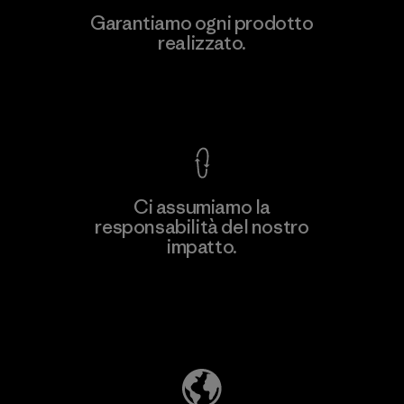
Kanaan Bao Loc Co., Ltd.
Garantiamo ogni prodotto
realizzato.
Factory
Garanzia Corazzata
Ci assumiamo la
responsabilità del nostro
Scopri di più
impatto.
Scopri di più sulla nostra impronta
ecologica