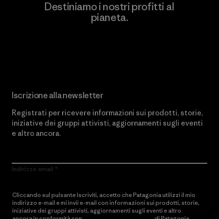
Destiniamo i nostri profitti al
pianeta.
Scopri di più sul nostro impegno
Iscrizione alla newsletter
Registrati per ricevere informazioni sui prodotti, storie,
iniziative dei gruppi attivisti, aggiornamenti sugli eventi
e altro ancora.
Indirizzo email
Cliccando sul pulsante Iscriviti, accetto che Patagonia utilizzi il mio
indirizzo e-mail e mi invii e-mail con informazioni sui prodotti, storie,
iniziative dei gruppi attivisti, aggiornamenti sugli eventi e altro
ancora in conformità con
l’Informativa sulla privacy
di Patagonia.