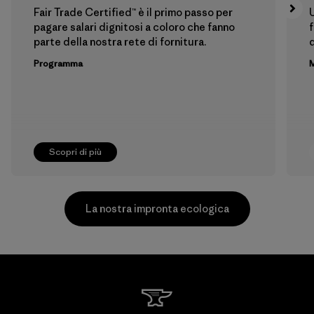
Fair Trade Certified™ è il primo passo per
U
pagare salari dignitosi a coloro che fanno
f
parte della nostra rete di fornitura.
Programma
M
Scopri di più
La nostra impronta ecologica