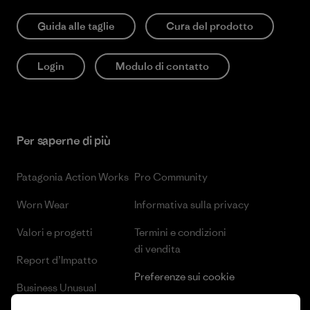
Guida alle taglie
Cura del prodotto
Login
Modulo di contatto
Per saperne di più
Patagonia Action Works
Pro Community
Worn Wear
Informativa sulla privacy
Valori e progetti
Termini e condizioni
di vendita
Report d’Impatto
Preferenze sui cookie
Business Unusual
Lavora con noi