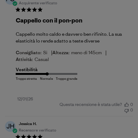
Acquirente verificato
Cappello con il pon-pon
Cappello molto caldo e davvero ben rifinito. La sua
elasticità lo rende adatto a teste diverse
|
|
Consigliato:
Si
Altezza:
meno di 145cm
Attività:
Casual
Vestibilità
Data
12/01/26
Questa recensione è stata utile?
0
di
0
pubblicazione
Jessica H.
JH
Recensore verificato