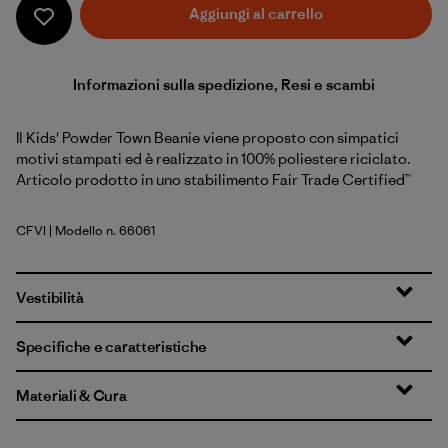
Aggiungi al carrello
Informazioni sulla spedizione, Resi e scambi
Il Kids' Powder Town Beanie viene proposto con simpatici
motivi stampati ed è realizzato in 100% poliestere riciclato.
Articolo prodotto in uno stabilimento Fair Trade Certified™
CFVI
| Modello n. 66061
Confetti: Virtually Blue
Vestibilità
Specifiche e caratteristiche
Materiali & Cura