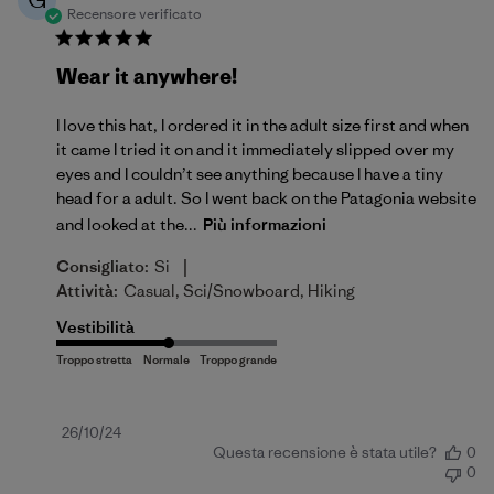
Recensore verificato
Wear it anywhere!
I love this hat, I ordered it in the adult size first and when
it came I tried it on and it immediately slipped over my
eyes and I couldn’t see anything because I have a tiny
head for a adult. So I went back on the Patagonia website
and looked at the...
Più informazioni
|
Consigliato:
Si
Attività:
Casual, Sci/Snowboard, Hiking
Vestibilità
Data
26/10/24
Questa recensione è stata utile?
0
di
0
pubblicazione