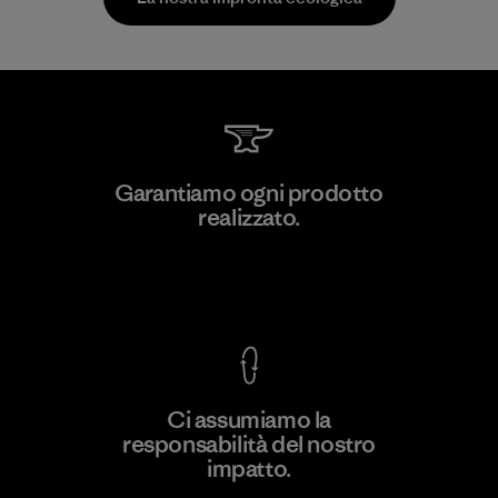
Greentech Headgear Company
Garantiamo ogni prodotto
Limited - Dong Nai
realizzato.
Factory
Garanzia Corazzata
Ci assumiamo la
responsabilità del nostro
Scopri di più
impatto.