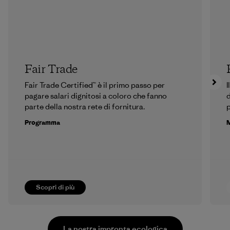
Fair Trade
Fair Trade Certified™ è il primo passo per
I
pagare salari dignitosi a coloro che fanno
d
parte della nostra rete di fornitura.
p
Programma
M
Scopri di più
La nostra impronta ecologica