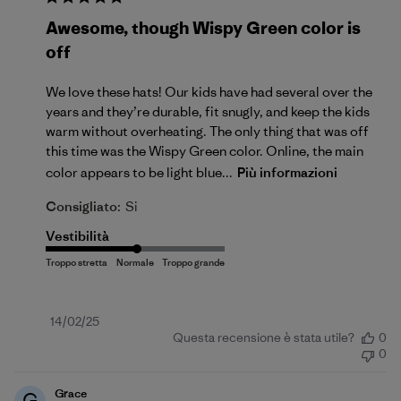
Awesome, though Wispy Green color is
off
We love these hats! Our kids have had several over the
years and they’re durable, fit snugly, and keep the kids
warm without overheating. The only thing that was off
this time was the Wispy Green color. Online, the main
color appears to be light blue...
Più informazioni
Consigliato:
Si
Vestibilità
Data
14/02/25
Questa recensione è stata utile?
0
di
0
pubblicazione
Grace
G