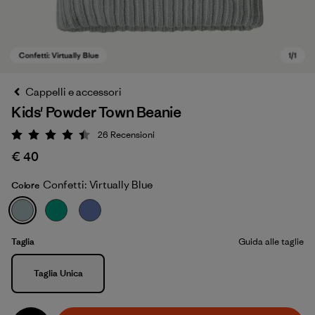
Cappelli e accessori
Kids' Powder Town Beanie
26
Recensioni
Valutazione: 4.5 / 5
€ 40
Confetti: Virtually Blue
Colore
Confetti: Virtually Blue
Taglia
Guida alle taglie
Taglia
Taglia Unica