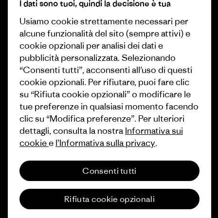
I dati sono tuoi, quindi la decisione è tua
Obiettivi climatici
Stampa e media
Usiamo cookie strettamente necessari per
1% For The Planet
alcune funzionalità del sito (sempre attivi) e
Industry program
Come finanziamo
cookie opzionali per analisi dei dati e
Programma di affiliazione
pubblicità personalizzata. Selezionando
Buoni regalo
“Consenti tutti”, acconsenti all’uso di questi
Patagonia Italia Mappa del sito
cookie opzionali. Per rifiutare, puoi fare clic
Trova un negozio
su “Rifiuta cookie opzionali” o modificare le
tue preferenze in qualsiasi momento facendo
clic su “Modifica preferenze”. Per ulteriori
dettagli, consulta la nostra
Informativa sui
cookie
e
l’Informativa sulla privacy
.
© 2026 Patagonia, Inc. All Rights Reserved.
Consenti tutti
italiano
Rifiuta cookie opzionali