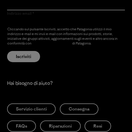
Indirizzo email
Cliccando sul pulsante Iscriviti, accetto che Patagonia utilizzi il mio
indirizzo e-mail e mi invii e-mail con informazioni sui prodotti, storie,
iniziative dei gruppi attivisti, aggiornamenti sugli eventi e altro ancora in
conformità con
l’Informativa sulla privacy
di Patagonia.
Iscriviti
Hai bisogno di aiuto?
Servizio clienti
Consegna
FAQs
Riparazioni
Resi