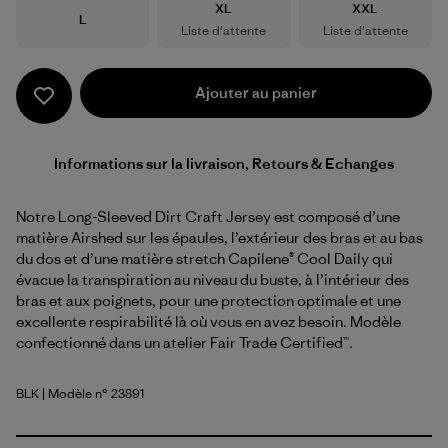
Taille
Taille
XL
XXL
Taille
L
Liste d'attente
Liste d'attente
Ajouter au panier
Informations sur la livraison, Retours & Echanges
Notre Long-Sleeved Dirt Craft Jersey est composé d’une
matière Airshed sur les épaules, l’extérieur des bras et au bas
du dos et d’une matière stretch Capilene® Cool Daily qui
évacue la transpiration au niveau du buste, à l’intérieur des
bras et aux poignets, pour une protection optimale et une
excellente respirabilité là où vous en avez besoin. Modèle
confectionné dans un atelier Fair Trade Certified™.
BLK
| Modèle n° 23891
Black