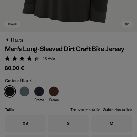
Hauts
Men's Long-Sleeved Dirt Craft Bike Jersey
23
Avis
Évaluation: 4.3 / 5
80,00 €
Black
Couleur
Black
Promo
Promo
Taille
Trouver ma taille
Guide des tailles
Taille
Taille
Taille
XS
S
M