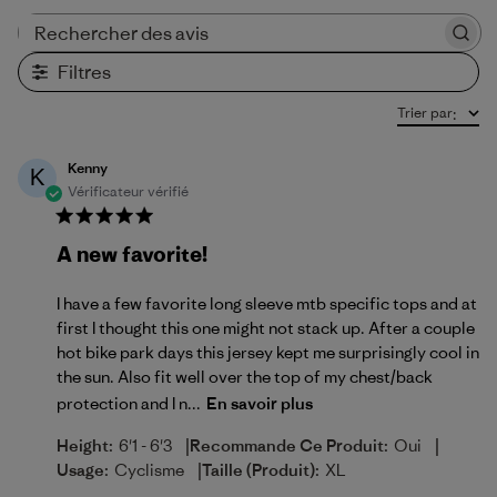
Rechercher des avis
Filtres
Trier par
:
Kenny
K
Vérificateur vérifié
A new favorite!
I have a few favorite long sleeve mtb specific tops and at
first I thought this one might not stack up. After a couple
hot bike park days this jersey kept me surprisingly cool in
the sun. Also fit well over the top of my chest/back
protection and I n...
En savoir plus
|
|
Height:
6'1 - 6'3
Recommande Ce Produit:
Oui
|
Usage:
Cyclisme
Taille (produit):
XL