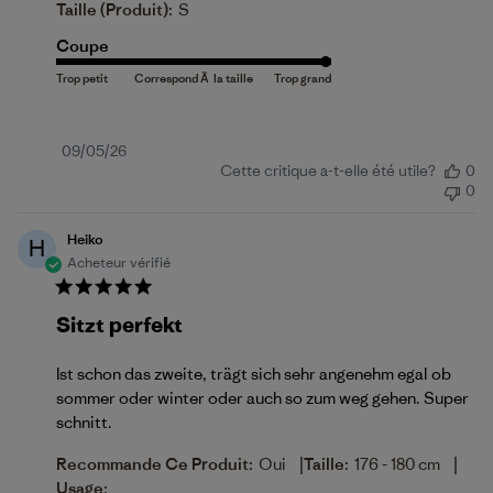
Taille (produit):
S
Coupe
Date
09/05/26
Cette critique a-t-elle été utile?
0
de
0
publication
Heiko
H
Acheteur vérifié
Sitzt perfekt
Ist schon das zweite, trägt sich sehr angenehm egal ob
sommer oder winter oder auch so zum weg gehen. Super
schnitt.
|
|
Recommande Ce Produit:
Oui
Taille:
176 - 180 cm
Usage: