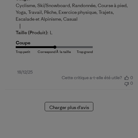
Cyclisme, Ski/Snowboard, Randonnée, Course à pied,
Yoga, Travail, Pêche, Exercice physique, Trajets,
Escalade et Alpinisme, Casual
|
Taille (produit):
L
Coupe
Date
18/12/25
Cette critique a-t-elle été utile?
0
de
0
publication
Charger plus d'avis