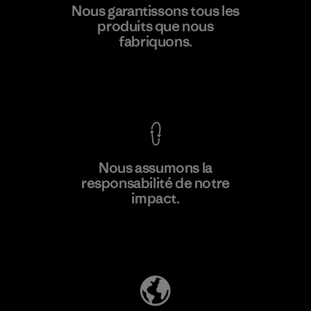
Toray International, Inc.
Nous garantissons tous les
produits que nous
Material-supplier
F
fabriquons.
Voir la Garantie Ironclad
En savoir
Nous assumons la
plus
responsabilité de notre
impact.
Découvrez notre empreinte carbone