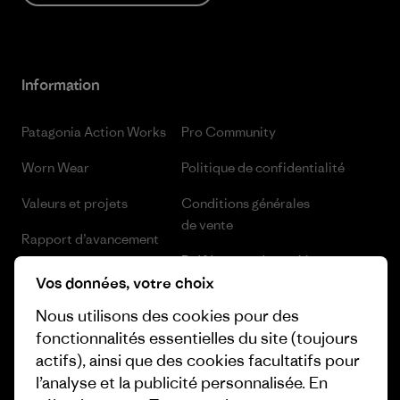
Information
Patagonia Action Works
Pro Community
Worn Wear
Politique de confidentialité
Valeurs et projets
Conditions générales
de vente
Rapport d’avancement
Préférences de cookie
Business Unusual
Vos données, votre choix
Carrières
Objectifs climatiques
Nous utilisons des cookies pour des
Presse et media
fonctionnalités essentielles du site (toujours
1% For The Planet
actifs), ainsi que des cookies facultatifs pour
Industry program
l’analyse et la publicité personnalisée. En
Comment nous finançons