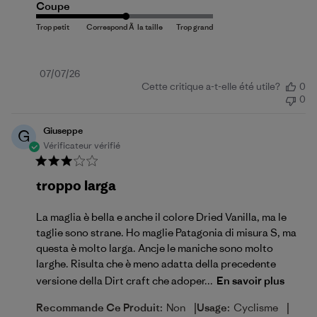
Coupe
Date
07/07/26
Cette critique a-t-elle été utile?
0
de
0
publication
Giuseppe
G
Vérificateur vérifié
troppo larga
La maglia è bella e anche il colore Dried Vanilla, ma le
taglie sono strane. Ho maglie Patagonia di misura S, ma
questa è molto larga. Ancje le maniche sono molto
larghe. Risulta che è meno adatta della precedente
versione della Dirt craft che adoper...
En savoir plus
|
|
Recommande Ce Produit:
Non
Usage:
Cyclisme