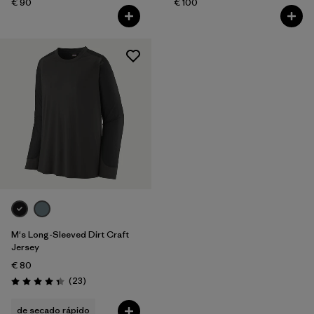
€ 90
€ 100
M's Long-Sleeved Dirt Craft
Jersey
€ 80
Reseñas
(23
)
Puntuación: 4.3 / 5
de secado rápido