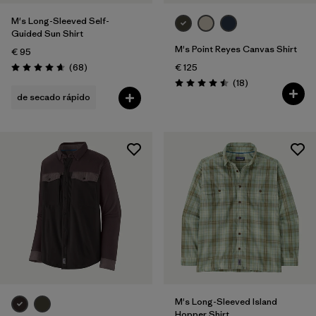
M's Long-Sleeved Self-
Guided Sun Shirt
M's Point Reyes Canvas Shirt
€ 95
Reseñas
(68
)
€ 125
Puntuación: 4.7 / 5
Reseñas
(18
)
Puntuación: 4.5 / 5
de secado rápido
M's Long-Sleeved Island
Hopper Shirt