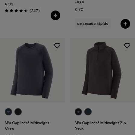
Logo
€ 85
€ 70
Reseñas
(247
)
Puntuación: 4.6 / 5
de secado rápido
M's Capilene® Midweight
M's Capilene® Midweight Zip-
Crew
Neck