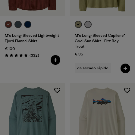
M's Long-Sleeved Lightweight
M's Long-Sleeved Capilene®
Fjord Flannel Shirt
Cool Sun Shirt - Fitz Roy
Trout
€ 100
€ 85
Reseñas
(332
)
Puntuación: 4.7 / 5
de secado rápido