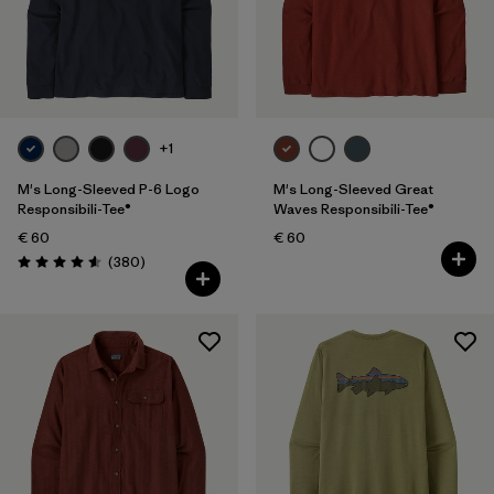
Filtrar por
Familia de productos
Filtrar por
Fit
+1
Filtrar por
Color
M's Long-Sleeved P-6 Logo
M's Long-Sleeved Great
Filtrar por
Price
Responsibili-Tee®
Waves Responsibili-Tee®
€ 60
€ 60
Reseñas
Filtrar por
(380
)
Features
Puntuación: 4.6 / 5
Filtrar por
Materials & Our Footprint