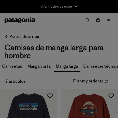
Información de envío
Filtrar y ordenar
Borrar todo
Ordenar por
Partes de arriba
Filtrar por
Size
Camisas de manga larga para
XS
(11)
hombre
S
(17)
Camisetas
Manga corta
Manga larga
Camisetas técnic
M
(17)
Filtrar y ordenar
17 artículos
L
(17)
XL
(16)
XXL
(11)