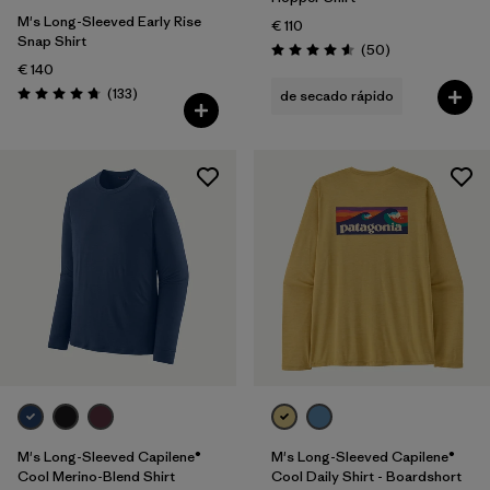
M's Long-Sleeved Early Rise
€ 110
Snap Shirt
Reseñas
(50
)
Puntuación: 4.6 / 5
€ 140
Reseñas
(133
)
de secado rápido
Puntuación: 4.7 / 5
M's Long-Sleeved Capilene®
M's Long-Sleeved Capilene®
Cool Merino-Blend Shirt
Cool Daily Shirt - Boardshort