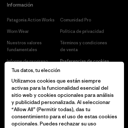
Información
Patagonia Action Works
Comunidad Pro
Worn Wear
Política de privacidad
Nuestros valores
Términos y condiciones
fundamentales
de venta
Informe de progreso
Preferencias de cookies
Tus datos, tu elección
Business Unusual
Empleo
Utilizamos cookies que están siempre
Objetivos climáticos
Prensa
activas para la funcionalidad esencial del
sitio web y cookies opcionales para análisis
1% for the Planet
Programa para profesionales
y publicidad personalizada. Al seleccionar
del sector
Cómo financiamos
“Allow All” (Permitir todas), das tu
Programa de afiliados
consentimiento para el uso de estas cookies
Tarjetas regalo
opcionales. Puedes rechazar su uso
Mapa del sitio Patagonia