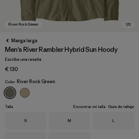
Manga larga
Men's River Rambler Hybrid Sun Hoody
Escribe una reseña
€ 130
River Rock Green
Color
River Rock Green
Talla
Encontrar mi talla
Guía de tallaje
Talla
Talla
Talla
S
M
L