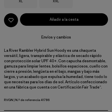
Talla
Talla
XL
XXL
Añadir a la cesta
Envíos y cambios
La River Rambler Hybrid Sun Hoody es una chaqueta
versátil, ligera, transpirable y elástica de secado rápido
con protección solar UPF 40+. Con capucha desmontable,
gamuza para limpiar lentes, bolsillos espaciosos, cuello con
cierre a presión, lengüeta en el bajo, mangas y bajo más
largos, y un acabado que expulsa la humedad, tiene todo lo
que necesitas para los días de sol. Artículo confeccionado
en una fábrica que cuenta con Certificación Fair Trade™.
RVGN
| N.º de referencia 41786
River Rock Green