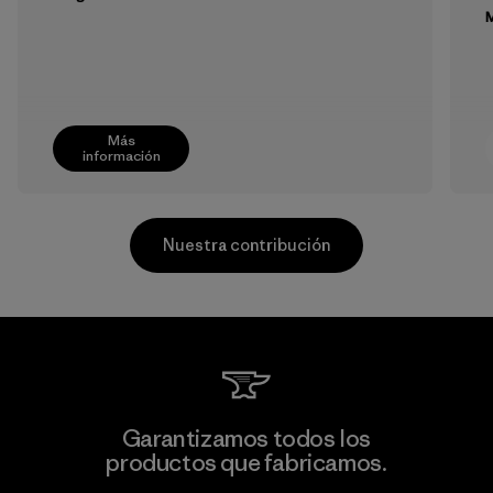
M
Más
información
Nuestra contribución
TAV Limited
Garantizamos todos los
productos que fabricamos.
Factory
M