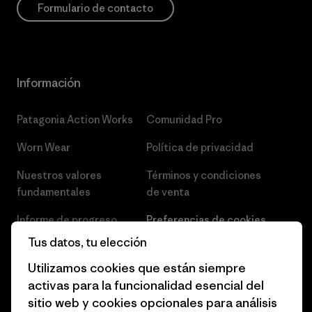
Formulario de contacto
Información
Patagonia Action Works
Comunidad Pro
Worn Wear
Política de privacidad
Nuestros valores
Términos y condiciones
fundamentales
de venta
Informe de progreso
Preferencias de cookies
Tus datos, tu elección
Business Unusual
Empleo
Utilizamos cookies que están siempre
Objetivos climáticos
Prensa
activas para la funcionalidad esencial del
sitio web y cookies opcionales para análisis
1% for the Planet
Programa para profesionales