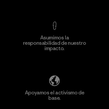
Ver Garantía Blindada
Asumimos la
Más
responsabilidad de nuestro
información
impacto.
Descubre nuestra contribución
Apoyamos el activismo de
base.