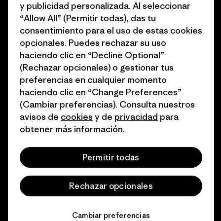
y publicidad personalizada. Al seleccionar
del sector
Cómo financiamos
“Allow All” (Permitir todas), das tu
Programa de afiliados
consentimiento para el uso de estas cookies
Tarjetas regalo
opcionales. Puedes rechazar su uso
Mapa del sitio Patagonia
Encuentra una tienda
haciendo clic en “Decline Optional”
España
(Rechazar opcionales) o gestionar tus
preferencias en cualquier momento
haciendo clic en “Change Preferences”
(Cambiar preferencias). Consulta nuestros
avisos de
cookies
y de
privacidad
para
© 2026 Patagonia, Inc. Todos los derechos reservados.
obtener más información.
Permitir todas
español
Rechazar opcionales
Cambiar preferencias