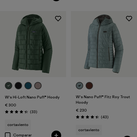
W's Nano Puff® Fitz Roy Trout
W's Hi-Loft Nano Puff® Hoody
Hoody
€ 300
€ 230
Reseñas
(33
)
Puntuación: 4.3 / 5
Reseñas
(43
)
Puntuación: 4.4 / 5
cortaviento
cortaviento
Comparar