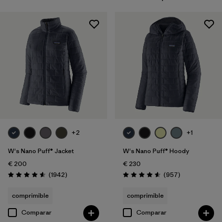
Filtrar por
Gender
Filtrar por
Price
Filtrar por
Fit
Filtrar por
Color
Filtrar por
Features
+2
+1
Filtrar por
Materials & Our Footprint
W's Nano Puff® Jacket
W's Nano Puff® Hoody
€ 200
€ 230
Filtrar por
Sport
Reseñas
Reseñas
(1942
)
(957
)
Puntuación: 4.6 / 5
Puntuación: 4.6 / 5
Filtrar por
Familia de productos
comprimible
comprimible
Comparar
Comparar