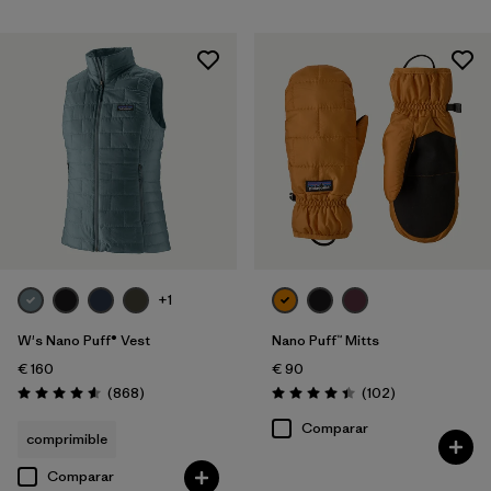
+1
W's Nano Puff® Vest
Nano Puff™ Mitts
€ 160
€ 90
Reseñas
Reseñas
(868
)
(102
)
Puntuación: 4.6 / 5
Puntuación: 4.4 / 5
Comparar
comprimible
Comparar