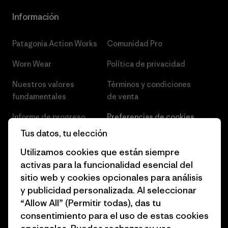
Información
Patagonia Action Works
Comunidad Pro
Worn Wear
Política de privacidad
Nuestros valores
Términos y condiciones
fundamentales
de venta
Informe de progreso
Preferencias de cookies
Tus datos, tu elección
Business Unusual
Empleo
Utilizamos cookies que están siempre
Objetivos climáticos
Prensa
activas para la funcionalidad esencial del
sitio web y cookies opcionales para análisis
1% for the Planet
Programa para profesionales
y publicidad personalizada. Al seleccionar
del sector
Cómo financiamos
“Allow All” (Permitir todas), das tu
Programa de afiliados
consentimiento para el uso de estas cookies
Tarjetas regalo