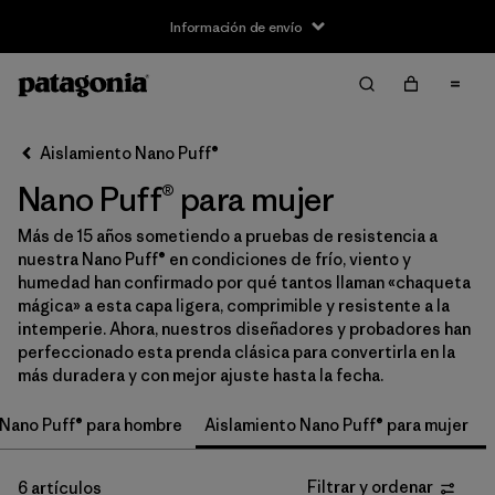
Información de envío
Filtrar y ordenar
Borrar todo
Ordenar por
Aislamiento Nano Puff®
Filtrar por
Size
Nano Puff® para mujer
XS
(6)
Más de 15 años sometiendo a pruebas de resistencia a
nuestra Nano Puff® en condiciones de frío, viento y
S
(6)
humedad han confirmado por qué tantos llaman «chaqueta
mágica» a esta capa ligera, comprimible y resistente a la
M
(6)
intemperie. Ahora, nuestros diseñadores y probadores han
perfeccionado esta prenda clásica para convertirla en la
L
(6)
más duradera y con mejor ajuste hasta la fecha.
XL
(6)
 Nano Puff® para hombre
Aislamiento Nano Puff® para mujer
XXL
(5)
Filtrar y ordenar
6 artículos