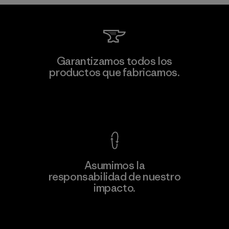
Kwang Viet Garment Co., Ltd
Garantizamos todos los
productos que fabricamos.
Factory
M
Ver Garantía Blindada
Asumimos la
Más
responsabilidad de nuestro
información
impacto.
Descubre nuestra contribución