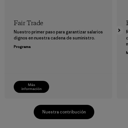
Fair Trade
Nuestro primer paso para garantizar salarios
dignos en nuestra cadena de suministro.
m
Programa
M
Más
información
Nuestra contribución