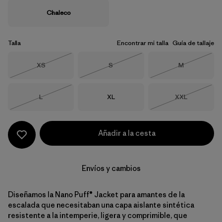
Chaleco
Talla
Encontrar mi talla
Guía de tallaje
Talla
Talla
Talla
XS
S
M
Agotado
Agotado
Agotado
Talla
Talla
Talla
L
XL
XXL
Agotado
Agotado
Añadir a la cesta
Envíos y cambios
Diseñamos la Nano Puff® Jacket para amantes de la
escalada que necesitaban una capa aislante sintética
resistente a la intemperie, ligera y comprimible, que