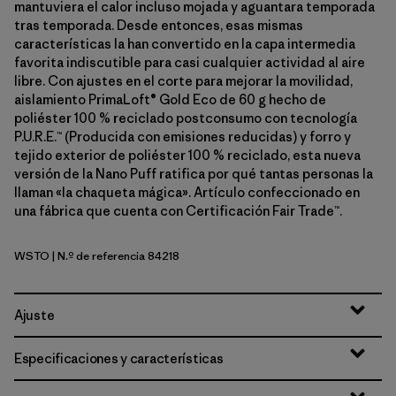
mantuviera el calor incluso mojada y aguantara temporada
tras temporada. Desde entonces, esas mismas
características la han convertido en la capa intermedia
favorita indiscutible para casi cualquier actividad al aire
libre. Con ajustes en el corte para mejorar la movilidad,
aislamiento PrimaLoft® Gold Eco de 60 g hecho de
poliéster 100 % reciclado postconsumo con tecnología
P.U.R.E.™ (Producida con emisiones reducidas) y forro y
tejido exterior de poliéster 100 % reciclado, esta nueva
versión de la Nano Puff ratifica por qué tantas personas la
llaman «la chaqueta mágica». Artículo confeccionado en
una fábrica que cuenta con Certificación Fair Trade™.
WSTO
| N.º de referencia 84218
Weathered Stone
Ajuste
Especificaciones y características