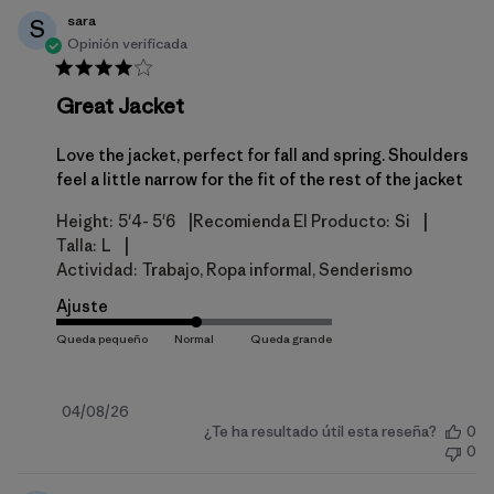
sara
S
Opinión verificada
Great Jacket
Love the jacket, perfect for fall and spring. Shoulders
feel a little narrow for the fit of the rest of the jacket
|
|
Height:
5'4- 5'6
Recomienda El Producto:
Si
|
Talla:
L
Actividad:
Trabajo, Ropa informal, Senderismo
Ajuste
Fecha
04/08/26
¿Te ha resultado útil esta reseña?
0
de
0
publicación