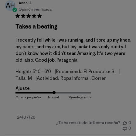
Anne H.
AH
Opinión verificada
Takes a beating
I recently fell while I was running, and I tore up my knee,
my pants, and my arm, but my jacket was only dusty. I
don't know how it didn't tear. Amazing. It's two years
old, also. Good job, Patagonia.
|
|
Height:
5'10 - 6'0
Recomienda El Producto:
Si
|
Talla:
M
Actividad:
Ropa informal, Correr
Ajuste
Fecha
24/07/26
¿Te ha resultado útil esta reseña?
0
de
0
publicación