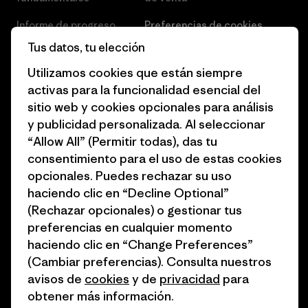
Informe de progreso
Preferencias de cookies
Tus datos, tu elección
Business Unusual
Empleo
Utilizamos cookies que están siempre
Objetivos climáticos
Prensa
activas para la funcionalidad esencial del
sitio web y cookies opcionales para análisis
1% for the Planet
Programa para profesionales
y publicidad personalizada. Al seleccionar
del sector
Cómo financiamos
“Allow All” (Permitir todas), das tu
Programa de afiliados
consentimiento para el uso de estas cookies
Tarjetas regalo
opcionales. Puedes rechazar su uso
Mapa del sitio Patagonia
Encuentra una tienda
haciendo clic en “Decline Optional”
España
(Rechazar opcionales) o gestionar tus
preferencias en cualquier momento
haciendo clic en “Change Preferences”
(Cambiar preferencias). Consulta nuestros
avisos de
cookies
y de
privacidad
para
© 2026 Patagonia, Inc. Todos los derechos reservados.
obtener más información.