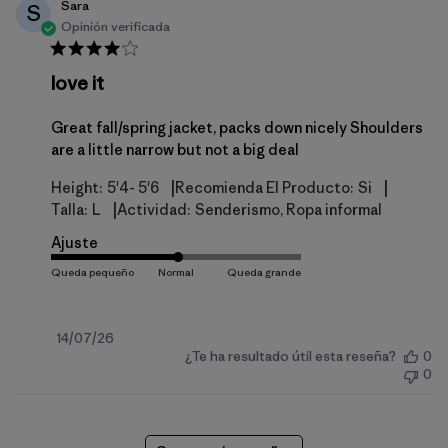
Sara
S
Opinión verificada
love it
Great fall/spring jacket, packs down nicely Shoulders
are a little narrow but not a big deal
|
|
Height:
5'4- 5'6
Recomienda El Producto:
Si
|
Talla:
L
Actividad:
Senderismo, Ropa informal
Ajuste
Fecha
14/07/26
¿Te ha resultado útil esta reseña?
0
de
0
publicación