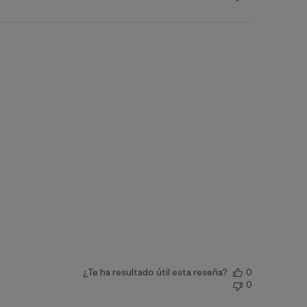
¿Te ha resultado útil esta reseña?
0
0