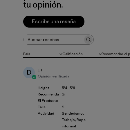
tu opinión.
Escribe una reseña
Buscar reseñas
País
Calificación
Recomendar el 
Todo
Todas las clasificaciones
Todo
DT
D
Opinión verificada
Height
5'4- 5'6
Recomienda
Si
El Producto
Talla
S
Actividad
Senderismo,
Trabajo, Ropa
informal