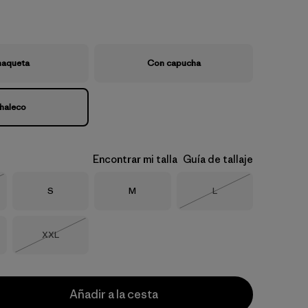
aqueta
Con capucha
haleco
Encontrar mi talla
Guía de tallaje
Talla
Talla
Talla
S
M
L
o
Agotado
Talla
XXL
Agotado
Añadir a la cesta