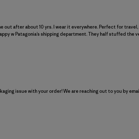
e out after about 10 yrs. I wear it everywhere. Perfect for travel
ppy w Patagonia’s shipping department. They half stuffed the ves
 sobre la revisión realizada por Patagonia sobre Mon Apr 
ckaging issue with your order! We are reaching out to you by emai