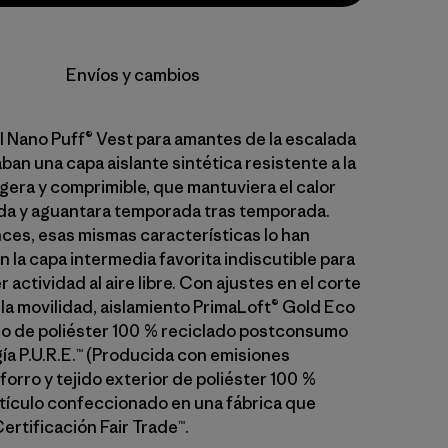
Envíos y cambios
 Nano Puff® Vest para amantes de la escalada
an una capa aislante sintética resistente a la
igera y comprimible, que mantuviera el calor
da y aguantara temporada tras temporada.
es, esas mismas características lo han
 la capa intermedia favorita indiscutible para
r actividad al aire libre. Con ajustes en el corte
 la movilidad, aislamiento PrimaLoft® Gold Eco
o de poliéster 100 % reciclado postconsumo
ía P.U.R.E.™ (Producida con emisiones
forro y tejido exterior de poliéster 100 %
rtículo confeccionado en una fábrica que
ertificación Fair Trade™.