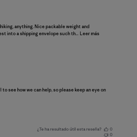
, hiking, anything. Nice packable weight and
t into a shipping envelope such th...
Leer más
27 2026
l to see how we can help, so please keep an eye on 
¿Te ha resultado útil esta reseña?
0
0