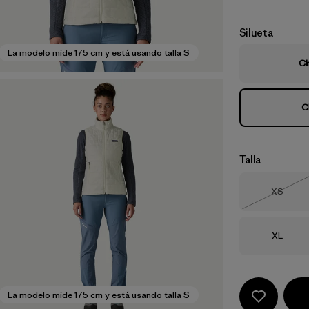
Silueta
La modelo mide 175 cm y está usando talla S
Ch
C
Talla
Talla
XS
Agotad
Talla
XL
La modelo mide 175 cm y está usando talla S