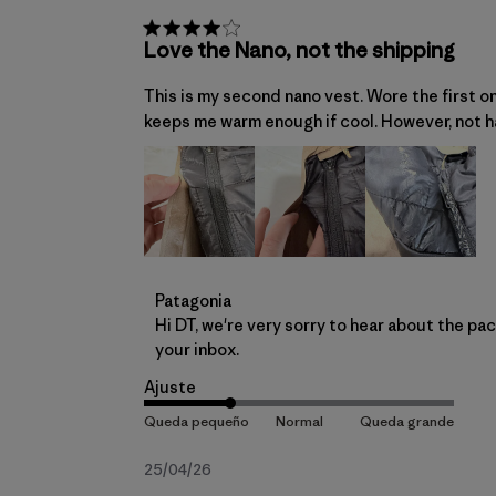
Love the Nano, not the shipping
This is my second nano vest. Wore the first on
keeps me warm enough if cool. However, not ha
Comentarios del propietario de la tienda
Patagonia
Hi DT, we're very sorry to hear about the pa
your inbox.
Ajuste
Fecha
25/04/26
de