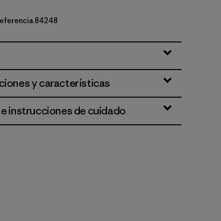
 referencia 84248
te
ciones y características
 e instrucciones de cuidado