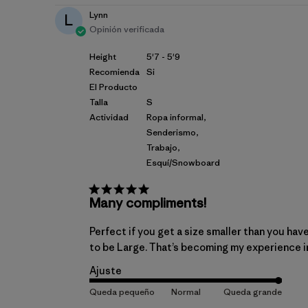
Lynn
L
Opinión verificada
Height
5'7 - 5'9
Recomienda
Si
El Producto
Talla
S
Actividad
Ropa informal,
Senderismo,
Trabajo,
Esquí/Snowboard
Many compliments!
Perfect if you get a size smaller than you ha
to be Large. That’s becoming my experience in t
Ajuste