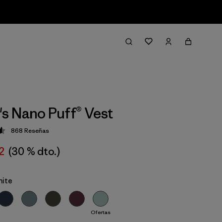
 Nano Puff® Vest
868
Reseñas
ción: 4.6 / 5
2
(30 % dto.)
hite
Ofertas