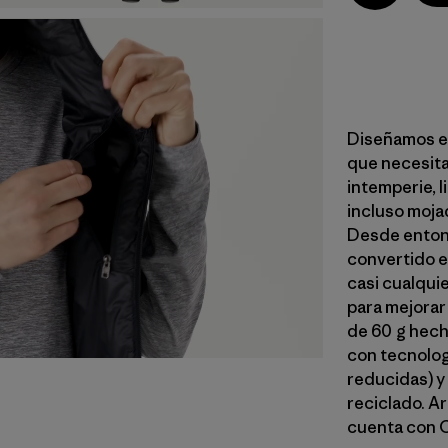
Diseñamos el
que necesitab
intemperie, l
incluso moja
Desde entonc
convertido en
casi cualquie
para mejorar
de 60 g hech
con tecnolog
reducidas) y 
reciclado. A
cuenta con C