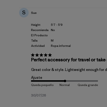
publicación
S
Sue
Height
5'7 - 5'9
Recomienda
No
El Producto
Talla
M
Actividad
Ropa informal
Perfect accessory for travel or take 
Great color & style. Lightweight enough for d
Ajuste
Fecha
30/07/26
de
publicación