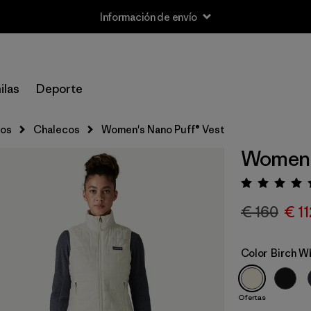
Información de envío
ilas
Deporte
cos
Chalecos
Women's Nano Puff® Vest
Women's
Puntua
€ 160
€ 11
Color
Birch W
Ofertas