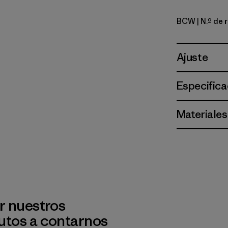
BCW
| N.º de
Birch Whi
Ajuste
Especifica
Materiales
r nuestros
utos a contarnos