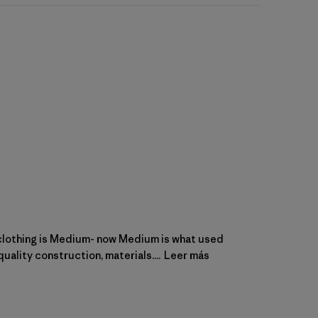
a clothing is Medium- now Medium is what used
uality construction, materials....
Leer más