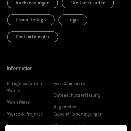
Rücksendungen
Größenleitfaden
Produktpflege
Login
Kontaktformular
Information
Patagonia Action
Pro Community
Works
Datenschutzerklärung
Worn Wear
Allgemeine
Werte & Projekte
Geschäftsbedingungen
Progress Report
Cookie Einstellungen