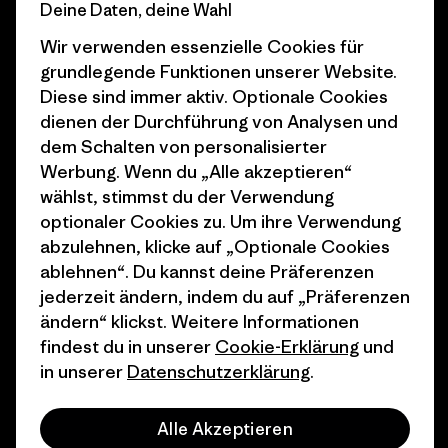
Deine Daten, deine Wahl
Business Unusual
Karriere
Wir verwenden essenzielle Cookies für
Klimaziele
Pressekontakt
grundlegende Funktionen unserer Website.
Diese sind immer aktiv. Optionale Cookies
1% For The Planet
Industry program
dienen der Durchführung von Analysen und
Wie wir finanzieren
Affiliate-Programm
dem Schalten von personalisierter
Werbung. Wenn du „Alle akzeptieren“
Geschenkgutscheine
Patagonia Deutschland
wählst, stimmst du der Verwendung
Seitenverzeichnis
optionaler Cookies zu. Um ihre Verwendung
Stores in deiner
abzulehnen, klicke auf „Optionale Cookies
Nähe
ablehnen“. Du kannst deine Präferenzen
jederzeit ändern, indem du auf „Präferenzen
ändern“ klickst. Weitere Informationen
findest du in unserer
Cookie-Erklärung
und
in unserer
Datenschutzerklärung
.
© 2026 Patagonia, Inc. All Rights Reserved.
Alle Akzeptieren