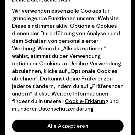
Business Unusual
Karriere
Wir verwenden essenzielle Cookies für
Klimaziele
Pressekontakt
grundlegende Funktionen unserer Website.
Diese sind immer aktiv. Optionale Cookies
1% For The Planet
Industry program
dienen der Durchführung von Analysen und
Wie wir finanzieren
Affiliate-Programm
dem Schalten von personalisierter
Werbung. Wenn du „Alle akzeptieren“
Geschenkgutscheine
Patagonia Deutschland
wählst, stimmst du der Verwendung
Seitenverzeichnis
optionaler Cookies zu. Um ihre Verwendung
Stores in deiner
abzulehnen, klicke auf „Optionale Cookies
Nähe
ablehnen“. Du kannst deine Präferenzen
jederzeit ändern, indem du auf „Präferenzen
ändern“ klickst. Weitere Informationen
findest du in unserer
Cookie-Erklärung
und
in unserer
Datenschutzerklärung
.
© 2026 Patagonia, Inc. All Rights Reserved.
Alle Akzeptieren