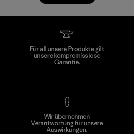
Toray International, Inc.
Für all unsere Produkte gilt
unsere kompromisslose
Material-supplier
F
Garantie.
Kompromisslose Garantie
Wir übernehmen
Mehr dazu
Verantwortung für unsere
Auswirkungen.