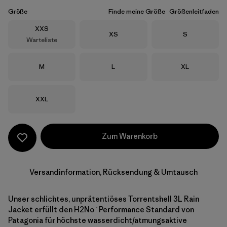
Größe
Finde meine Größe
Größenleitfaden
Größe
XXS
Größe
Größe
XS
S
Warteliste
Größe
Größe
Größe
M
L
XL
Größe
XXL
Zum Warenkorb
Versandinformation, Rücksendung & Umtausch
Unser schlichtes, unprätentiöses Torrentshell 3L Rain
Jacket erfüllt den H2No™ Performance Standard von
Patagonia für höchste wasserdicht/atmungsaktive