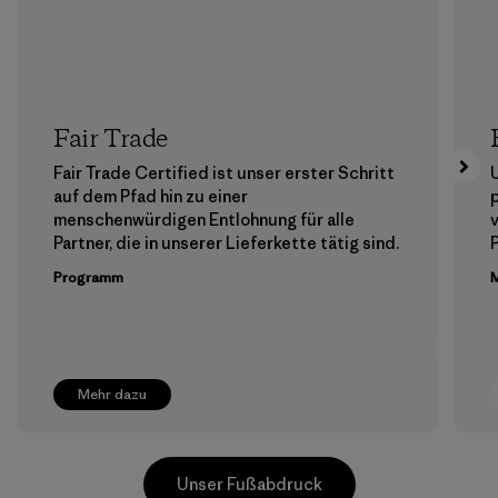
Fair Trade
Fair Trade Certified ist unser erster Schritt
auf dem Pfad hin zu einer
menschenwürdigen Entlohnung für alle
Partner, die in unserer Lieferkette tätig sind.
Programm
M
Mehr dazu
Unser Fußabdruck