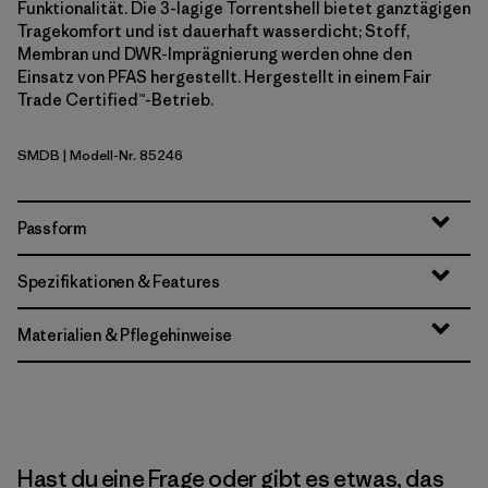
Funktionalität. Die 3-lagige Torrentshell bietet ganztägigen
Tragekomfort und ist dauerhaft wasserdicht; Stoff,
Membran und DWR-Imprägnierung werden ohne den
Einsatz von PFAS hergestellt. Hergestellt in einem Fair
Trade Certified™-Betrieb.
SMDB
| Modell-Nr. 85246
Smolder Blue
Passform
Spezifikationen & Features
Materialien & Pflegehinweise
Hast du eine Frage oder gibt es etwas, das