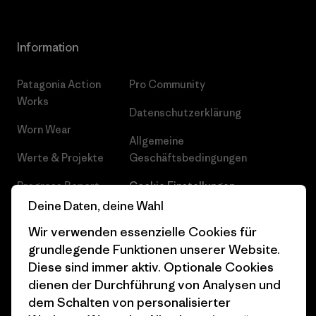
Information
Patagonia Action
Pro Community
Works
Datenschutzerklärung
Worn Wear
Allgemeine
Werte & Projekte
Geschäftsbedingungen
Progress Report
Cookie Einstellungen
Deine Daten, deine Wahl
Business Unusual
Karriere
Wir verwenden essenzielle Cookies für
Klimaziele
Pressekontakt
grundlegende Funktionen unserer Website.
Diese sind immer aktiv. Optionale Cookies
1% For The Planet
Industry program
dienen der Durchführung von Analysen und
Wie wir finanzieren
Affiliate-Programm
dem Schalten von personalisierter