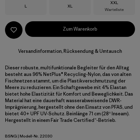
Größe
XXL
Größe
Größe
L
XL
Warteliste
Zum Warenkorb
Versandinformation, Rücksendung & Umtausch
Dieser robuste, multifunktionale Begleiter für den Alltag
besteht aus 96% NetPlus® Recycling-Nylon, das von alten
Fischnetzen stammt, um die Plastikverschmutzung der
Meere zu reduzieren. Ein Schaftgewebe mit 4% Elastan
bietet hohe Elastizität für Komfort und Beweglichkeit. Das
Material hat eine dauerhaft wasserabweisende DWR-
Imprägnierung, hergestellt ohne den Einsatz von PFAS, und
bietet 40+ UPF UV-Schutz. Beinlänge 71 cm (28“ Inseam).
Hergestellt in einem Fair Trade Certified™-Betrieb.
BSNG
| Modell-Nr. 22030
Basin Green