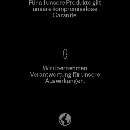
Hirdaramani Industries (Pvt)
Für all unsere Produkte gilt
Ltd. - Kahathuduwa
unsere kompromisslose
M
Garantie.
Factory
Kompromisslose Garantie
Wir übernehmen
Mehr dazu
Verantwortung für unsere
Auswirkungen.
Unser Fußabdruck