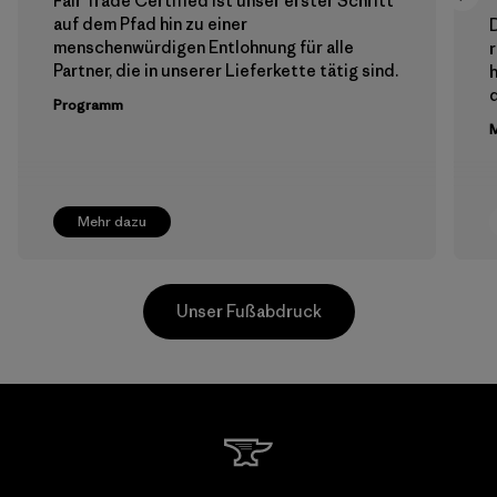
Fair Trade Certified ist unser erster Schritt
auf dem Pfad hin zu einer
menschenwürdigen Entlohnung für alle
Partner, die in unserer Lieferkette tätig sind.
h
Programm
M
Mehr dazu
Unser Fußabdruck