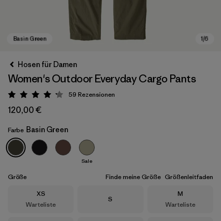
Hosen für Damen
Women's Outdoor Everyday Cargo Pants
59
Rezensionen
Bewertung: 4.2 / 5
120,00 €
Basin Green
Farbe
Basin Green
Sale
Größe
Finde meine Größe
Größenleitfaden
Größe
Größe
XS
M
Größe
S
Warteliste
Warteliste