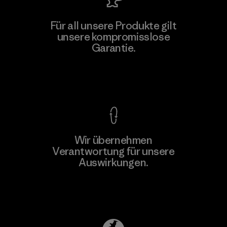
Kwang Viet Garment Co., Ltd
Für all unsere Produkte gilt
unsere kompromisslose
Factory
M
Garantie.
Kompromisslose Garantie
Wir übernehmen
Mehr dazu
Verantwortung für unsere
Auswirkungen.
Unser Fußabdruck