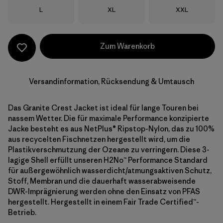
Größe
Größe
Größe
L
XL
XXL
Zum Warenkorb
Versandinformation, Rücksendung & Umtausch
Das Granite Crest Jacket ist ideal für lange Touren bei
nassem Wetter. Die für maximale Performance konzipierte
Jacke besteht es aus NetPlus® Ripstop-Nylon, das zu 100%
aus recycelten Fischnetzen hergestellt wird, um die
Plastikverschmutzung der Ozeane zu verringern. Diese 3-
lagige Shell erfüllt unseren H2No™ Performance Standard
für außergewöhnlich wasserdicht/atmungsaktiven Schutz,
Stoff, Membran und die dauerhaft wasserabweisende
DWR-Imprägnierung werden ohne den Einsatz von PFAS
hergestellt. Hergestellt in einem Fair Trade Certified™-
Betrieb.