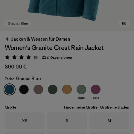
Jacken & Westen für Damen
Women's Granite Crest Rain Jacket
222
Rezensionen
Bewertung: 4.3 / 5
300,00 €
Glacial Blue
Farbe
Glacial Blue
Sale
Sale
Größe
Finde meine Größe
Größenleitfaden
Größe
Größe
Größe
XS
S
M