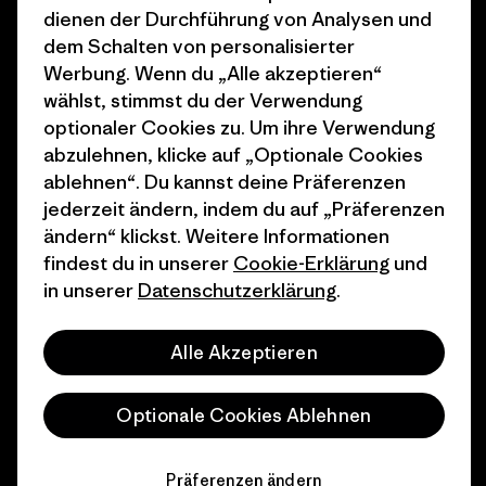
dienen der Durchführung von Analysen und
Wie wir finanzieren
Affiliate-Programm
dem Schalten von personalisierter
Geschenkgutscheine
Patagonia Deutschland
Werbung. Wenn du „Alle akzeptieren“
Seitenverzeichnis
wählst, stimmst du der Verwendung
Stores in deiner
optionaler Cookies zu. Um ihre Verwendung
Nähe
abzulehnen, klicke auf „Optionale Cookies
ablehnen“. Du kannst deine Präferenzen
jederzeit ändern, indem du auf „Präferenzen
ändern“ klickst. Weitere Informationen
findest du in unserer
Cookie-Erklärung
und
© 2026 Patagonia, Inc. All Rights Reserved.
in unserer
Datenschutzerklärung
.
Alle Akzeptieren
Deutsch
Optionale Cookies Ablehnen
Präferenzen ändern