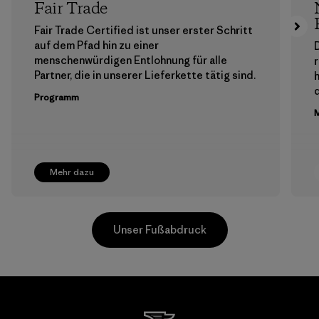
Fair Trade
Fair Trade Certified ist unser erster Schritt
auf dem Pfad hin zu einer
menschenwürdigen Entlohnung für alle
Partner, die in unserer Lieferkette tätig sind.
h
Programm
M
Mehr dazu
Unser Fußabdruck